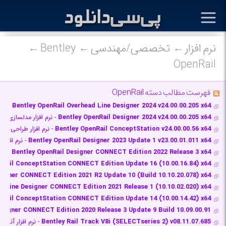
نرم افزار
تخصصی/مهندسی
Bentley
OpenRail
فهرست مطالب دسته OpenRail
Bentley OpenRail Overhead Line Designer 2024 v24.00.00.205 x64
- نرم
Bentley OpenRail Designer 2024 v24.00.00.205 x64
- نرم افزار مدلسازی پ
Bentley OpenRail ConceptStation v24.00.00.56 x64
- نرم افزار طراحی و
Bentley OpenRail Designer 2023 Update 1 v23.00.01.011 x64
- نرم افزار
Bentley OpenRail Designer CONNECT Edition 2022 Release 3 x64
- نرم
nRail ConceptStation CONNECT Edition Update 16 (10.00.16.84) x64
signer CONNECT Edition 2021 R2 Update 10 (Build 10.10.20.078) x64
d Line Designer CONNECT Edition 2021 Release 1 (10.10.02.020) x64
nRail ConceptStation CONNECT Edition Update 14 (10.00.14.42) x64
esigner CONNECT Edition 2020 Release 3 Update 9 Build 10.09.00.91
Bentley Rail Track V8i (SELECTseries 2) v08.11.07.685
- نرم افزار آنال