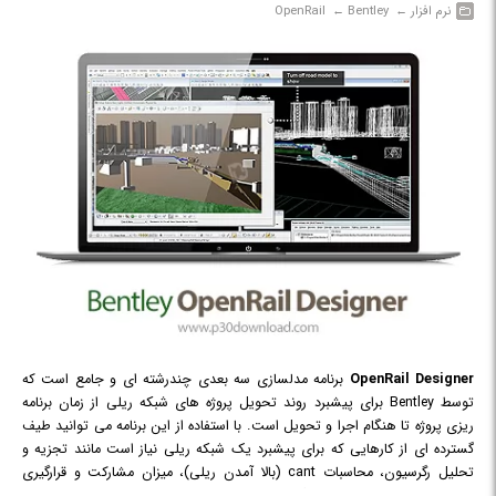
نرم افزار‎ ← ‏ Bentley‎ ← ‏ OpenRail
OpenRail Designer
برنامه مدلسازی سه بعدی چندرشته ای و جامع است که
توسط Bentley برای پیشبرد روند تحویل پروژه های شبکه ریلی از زمان برنامه
ریزی پروژه تا هنگام اجرا و تحویل است. با استفاده از این برنامه می توانید طیف
گسترده ای از کارهایی که برای پیشبرد یک شبکه ریلی نیاز است مانند تجزیه و
تحلیل رگرسیون، محاسبات cant (بالا آمدن ریلی)، میزان مشارکت و قرارگیری
سوئیچ، طراحی حیاط و ایستگاه، توسعه سایت، طراحی جاده، تونل ها، طراحی