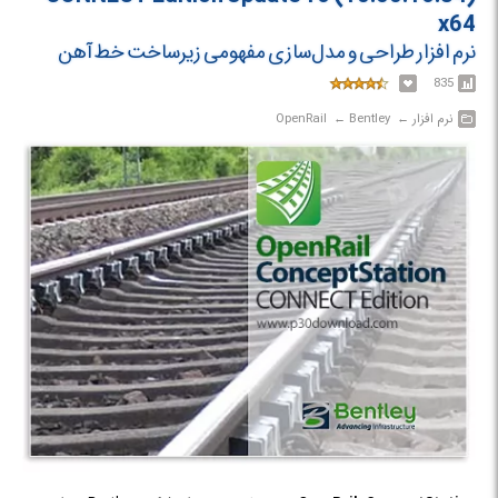
x64
نرم افزار طراحی و مدل‌سازی مفهومی زیرساخت خط آهن
835
نرم افزار‎ ← ‏ Bentley‎ ← ‏ OpenRail