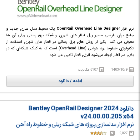
نرم افزار
OpenRail Overhead Line Designer
یک محیط مدل سازی جدید و
جامع برای طراحی مسیر ریل قطار های شهری و شبکه برق رسانی ریلی آن ها
معرفی می کند. یکی از روش های برق رسانی در قطار های شهری استفاده از
تکنولوژی خطوط برق هوایی (Overhead Line) است که به کمک شبکه‌ای که در
بالای سر قطار ایجاد می‌شود انرژی قطار تامین می شود.
OpenRail Overhead Line Designer به طراحان و مهندسان قطار های برقی کمک
می کند تا سیستم برق رسانی Overhead Line و مسیر حرکت قطار را پیش از
1403/10/9
6107 مگابایت
شروع عملیات اجرایی پروژه، به صورت سه بعدی مدلسازی و طراحی کنند. به این
ادامه / دانلود
ترتیب بهتر می توانند ایرادات و مشکلات احتمالی، هزینه ها، زیرساخت های لازم
و ... را پیش از اجرایی کردن پروژه، بررسی و پیش بینی نموده و با طرح و برنامه
ریزی دقیق در وقت و هزینه های اضافی تا حد چشمگیری صرفه جویی کنند. از
سوی دیگر با ارائه ی یک مدل سه بعدی شبیه سازی شده از پروژه می توان دید و
دانلود Bentley OpenRail Designer 2024
تجسم واقع‌بینانه تری را با مردم و سهامداران به اشتراک گذاشت.
این نرم افزار به طور مشترک توسط Bentley Systems و Siemens Mobility
v24.00.00.205 x64
توسعه یافته است و فناوری OpenRail Designer را با Sicat Master ترکیب می
نرم افزار مدلسازی پروژه های شبکه ریلی و خطوط راه آهن
کند.
9,027