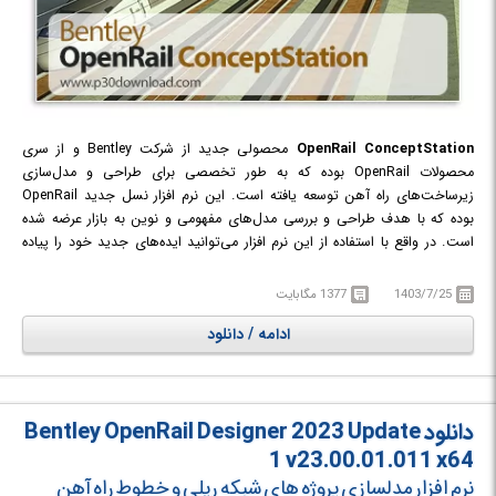
OpenRail ConceptStation
محصولی جدید از شرکت Bentley و از سری
محصولات OpenRail بوده که به طور تخصصی برای طراحی و مدل‌سازی
زیرساخت‌های راه آهن توسعه یافته است. این نرم افزار نسل جدید OpenRail
بوده که با هدف طراحی و بررسی مدل‌های مفهومی و نوین به بازار عرضه شده
است. در واقع با استفاده از این نرم افزار می‌توانید ایده‌های جدید خود را پیاده
کرده و انواع آنالیزهای صنعتی را بر روی خطوط راه آهن انجام دهید. داده‌های
واقعی محل پروژه را وارد نرم افزار کرده و انواع مسیرها، پیچ‌ها و خطوط جداکننده
1403/7/25
1377 مگابایت
ریل را طراحی کنید. از طراحی سیم‌کشی‌ها، محیط‌های Single Track و Offset
ادامه / دانلود
Track گرفته تا اجرای پروژه‌های Tunnel و Culvert از جمله ویژگی‌های برجسته
این نرم افزار می‌باشند.
دانلود Bentley OpenRail Designer 2023 Update
1 v23.00.01.011 x64
نرم افزار مدلسازی پروژه های شبکه ریلی و خطوط راه آهن