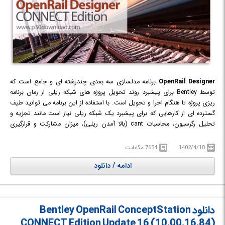
OpenRail Designer
برنامه مدلسازی سه بعدی چندرشته ای و جامع است که
توسط Bentley برای پیشبرد روند تحویل پروژه های شبکه ریلی از زمان برنامه
ریزی پروژه تا هنگام اجرا و تحویل است. با استفاده از این برنامه می توانید طیف
گسترده ای از کارهایی که برای پیشبرد یک شبکه ریلی نیاز است مانند تجزیه و
تحلیل رگرسیون، محاسبات cant (بالا آمدن ریلی)، میزان مشارکت و قرارگیری
سوئیچ، طراحی حیاط و ایستگاه، توسعه سایت، طراحی جاده، تونل ها، طراحی
شبکه بهداشتی، برق سازی خطوط هوایی (در آینده) و تولید محصولات قابل
1402/4/18
7654 مگابایت
تحویل در ساخت را مدیریت کنید.
ادامه / دانلود
OpenRail Designer CONNECT Edition
نرم افزاری جدید است که قابلیت
های تمام اپلیکیشن هایی که در Bentley Rail Track, Power Rail Track و
Power Rail Overhead Line ارائه شده اند را به صورت یکجا ارائه می دهد و
جایگزینی برای آن ها محسوب می‌شود. OpenRail Designer برمبنای تکنولوژی
دانلود Bentley OpenRail ConceptStation
مدلسازی OpenRoads ساخته شده است و قابلیت های جدید قابل توجهی در
مدل سازی، مدل سازی تحلیلی و همکاری پروژه را فراهم می کند.
CONNECT Edition Update 16 (10.00.16.84)