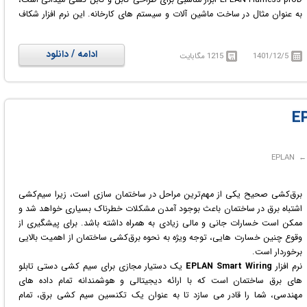
به عنوان مثال در ساخت ماشین آلات و سیستم های کارخانه. این نرم افزار شکاف
بین MCAD و ECAD را برطرف می کند و طراحی کابل های الکتروتکنیکی را به
صورت سه بعدی امکان پذیر می کند.
ادامه / دانلود
1401/12/5
1215 مگابایت
مهمترین هدف توسعه این نرم افزار، آسان نمودن فرآیند طراحی قطعات و کابل ها
بر روی مدل مکانیکی سه بعدی است. با استفاده از EPLAN Harness ProD می
توان اجزای الکتروتکنیکی برنامه ریزی شده در نرم افزارهای EPLAN Electric P8 و
EPLAN Pro Panel را به یک مدل مکانیکی سه بعدی منتقل نمود و یک نمایش
دیجیتالی از کابل کشی ایجاد کرد.
برق‌کشی صحیح یکی از مهم‌ترین مراحل در ساختمان سازی است، زیرا سیم‌کشی
اشتباه برق در ساختمان باعث بوجود آمدن مشکلات خطرناک بسیاری خواهد شد و
ممکن است خسارات جانی و مالی زیادی به همراه داشته باشد. برای پیشگیری از
وقوع چنین خسارت هایی، توجه ویژه به نحوه برق‌کشی ساختمان از اهمیت بالایی
برخوردار است.
نرم افزار
EPLAN Smart Wiring
یک دستیار مجازی برای سیم کشی دستی تابلو
های برق ساختمان است که با ارائه دیجیتالی و هوشمندانه تمام داده های
مهندسی، شما را قادر می سازد تا به عنوان یک تکنسین سیم کشی برق، تمام