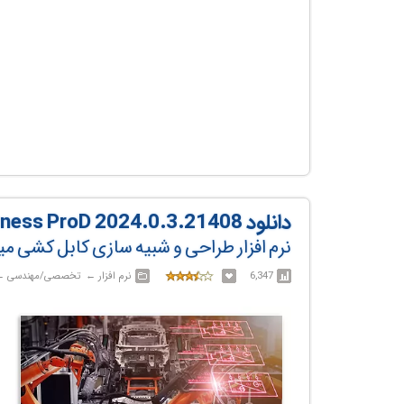
دانلود EPLAN Harness ProD 2024.0.3.21408
نرم افزار طراحی و شبیه سازی کابل کشی می
6,347
نرم افزار‎ ← ‏ تخصصی/مهندسی‎ ← ‏ EPLAN