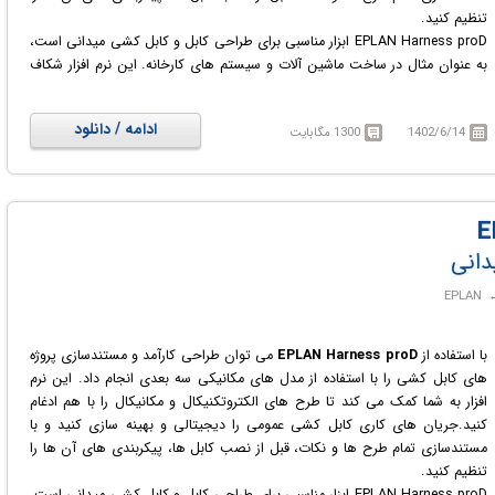
تنظیم کنید.
EPLAN Harness proD ابزار مناسبی برای طراحی کابل و کابل کشی میدانی است،
به عنوان مثال در ساخت ماشین آلات و سیستم های کارخانه. این نرم افزار شکاف
بین MCAD و ECAD را برطرف می کند و طراحی کابل های الکتروتکنیکی را به
صورت سه بعدی امکان پذیر می کند.
ادامه / دانلود
1402/6/14
1300 مگابایت
مهمترین هدف توسعه این نرم افزار، آسان نمودن فرآیند طراحی قطعات و کابل ها
بر روی مدل مکانیکی سه بعدی است. با استفاده از EPLAN Harness ProD می
توان اجزای الکتروتکنیکی برنامه ریزی شده در نرم افزارهای EPLAN Electric P8 و
EPLAN Pro Panel را به یک مدل مکانیکی سه بعدی منتقل نمود و یک نمایش
دیجیتالی از کابل کشی ایجاد کرد.
دانی
با استفاده از
EPLAN Harness proD
می توان طراحی کارآمد و مستندسازی پروژه
های کابل کشی را با استفاده از مدل های مکانیکی سه بعدی انجام داد. این نرم
افزار به شما کمک می کند تا طرح های الکتروتکنیکال و مکانیکال را با هم ادغام
کنید.جریان های کاری کابل کشی عمومی را دیجیتالی و بهینه سازی کنید و با
مستندسازی تمام طرح ها و نکات، قبل از نصب کابل ها، پیکربندی های آن ها را
تنظیم کنید.
EPLAN Harness proD ابزار مناسبی برای طراحی کابل و کابل کشی میدانی است،