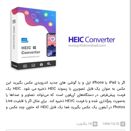
اگر با iPad یا iPhone اپل و یا گوشی های جدید اندرویدی عکس بگیرید این
عکس به عنوان یک فایل تصویری با پسوند HEIC ذخیره می شود. HEIC یک
فرمت پیش‌فرض در دستگاه‌های آی‌فون است که می‌تواند تصاویر و صداها را
به‌صورت رمزگذاری شده و با فرمت HEVC ذخیره کند. برای مثال اگر با قابلیت Live
Photos در آیفون یک عکس بگیرید شما یک فایل HEIC که حاوی چند عکس و
فایل صوتی ضبط شده است را به دست خواهید آورد که همه اینها تصاویر زنده را
تشکیل می دهند. در نسخه های قدیمی تر iOS اپل اگر شما گزینه Most
1404/10/25
18 مگابایت
Compatible را انتخاب می کردید این تصاویر زنده به عنوان یک فایل تصویری