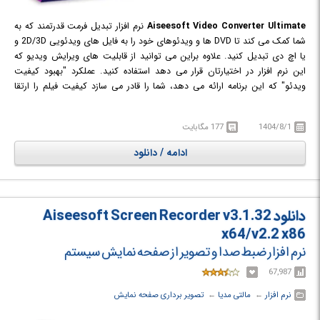
Aiseesoft Video Converter Ultimate
نرم افزار تبدیل فرمت قدرتمند که به
شما کمک می کند تا DVD ها و ویدئوهای خود را به فایل های ویدئویی 2D/3D و
یا اچ دی تبدیل کنید. علاوه براین می توانید از قابلیت های ویرایش ویدیو که
این نرم افزار در اختیارتان قرار می دهد استفاده کنید. عملکرد "بهبود کیفیت
ویدئو" که این برنامه ارائه می دهد، شما را قادر می سازد کیفیت فیلم را ارتقا
دهید و افکت های بیشتری به ویدیوی خود اضافه کنید. می توانید کیفیت فیلم
را از SD به HD افزایش دهید، روشنایی و کنتراست را تقویت کرده یا نویزهای
1404/8/1
177 مگابایت
ویدئویی آزار دهنده را حذف کنید. عملکردهای ویرایش ویدیو همچنین به شما
امکان می دهد ویدئوها را بچرخانید، رنگ و میزان صدای ویدئو را تنظیم کنید و
ادامه / دانلود
بعد از ویرایش، هر افکتی که دوست دارید (ترسناک، عاشقانه، خنده دار و غیره)
برای فیلم اعمال کنید.
دانلود Aiseesoft Screen Recorder v3.1.32
x64/v2.2 x86
نرم افزار ضبط صدا و تصویر از صفحه نمایش سیستم
67,987
نرم افزار
← ‏
مالتی مدیا
← ‏
تصویر برداری صفحه نمایش