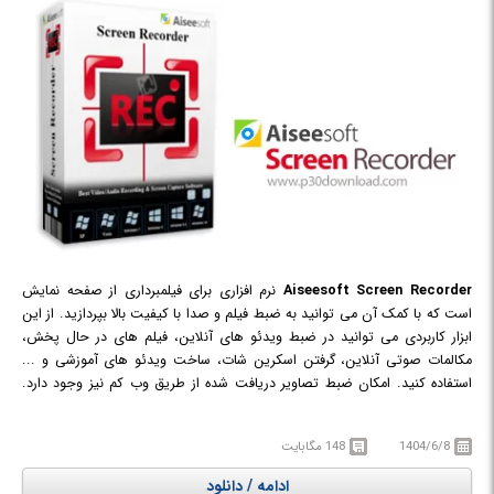
Aiseesoft Screen Recorder
نرم افزاری برای فیلمبرداری از صفحه نمایش
است که با کمک آن می توانید به ضبط فیلم و صدا با کیفیت بالا بپردازید. از این
ابزار کاربردی می توانید در ضبط ویدئو های آنلاین، فیلم های در حال پخش،
مکالمات صوتی آنلاین، گرفتن اسکرین شات، ساخت ویدئو های آموزشی و ...
استفاده کنید. امکان ضبط تصاویر دریافت شده از طریق وب کم نیز وجود دارد.
Aiseesoft Screen Recorder قادر به ضبط صدای سیستم به صورت جداگانه نیز
خواهد بود که با کمک این ویژگی می توانید به جای دانلود موزیک های در حال
1404/6/8
148 مگابایت
پخش و برنامه های رادیویی آنلاین، آن ها را به راحتی ضبط کنید. فایل های
صوتی ضبط شده در قالب یکی از فرمت های MP3/WMA/AAC/M4A بر روی
ادامه / دانلود