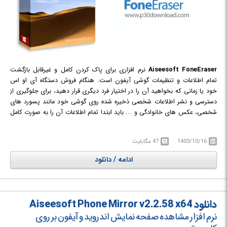
Aiseesoft FoneEraser
نرم افزاری برای پاک کردن کامل و غیرقابل بازگشت
تمام اطلاعات و تنظیمات گوشی آیفون است. هنگام فروش دستگاه آی او اس
خود یا زمانی که بخواهید آن را در اختیار فرد دیگری قرار دهید، برای جلوگیری از
دسترسی و نشر اطلاعات شخصی ذخیره شده روی گوشی خود مانند پسورد های
شخصی، عکس های خانوادگی و ... باید ابتدا تمام اطلاعات آن را به صورت کامل
حذف و فرمت کنید. این نرم افزار به شما کمک می کند تا بتوانید با خیال راحت
تمام فایل ها و تنظیمات شخصی خود را از روی iPhone/iPad/iPod حذف کنید،
1403/10/16
47 مگابایت
به گونه ای که هیچ اپلیکیشن بازیابی اطلاعات قادر به بازیابی مجدد آن ها نباشد.
FoneEraser برای حذف کردن تمام محتوای آیفون و تنظیمات آن سه سطح
ادامه / دانلود
مختلف پاک کردن داده ها را ارائه می دهد که شما می توانید به صورت اختیاری
یکی از این سه حالت را انتخاب نموده و انواع محتوای متنی (مخاطبین، پیام های
متنی / iMessages، تاریخچه تماس، تقویم، یادداشت ها، یادآوری و نشانه
صفری) و رسانه (موسیقی، فیلم ها، عکس ها، iBooks، پادکست، iTunes U،
دانلود Aiseesoft Phone Mirror v2.2.58 x64
نمایش های تلویزیونی، فیلم های موسیقی، آهنگ های زنگ، کتاب های صوتی،
نرم افزار مشاهده صفحه نمایش اندروید و آیفون بر روی
یادداشت های صوتی)، برنامه، اسناد و تنظیمات مختلف را کاملا از بین ببرید و