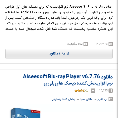
Aiseesoft iPhone Unlocker
نرم افزاریست که برای دستگاه های اپل طراحی
شده و می توان از آن برای پاک کردن رمزهای عبور و حذف Apple ID ها استفاده
کرد. برای پاک کردن یک رمز عبور، ابتدا باید مدل دستگاه را مشخص کنید. پس از
آن، برنامه بسته سیستم عامل مورد نیاز برای انجام عملیات حذف را دانلود می کند.
این عملکرد مناسب زمانیست که دستگاه شما قفل شده، غیرفعال شده یا صفحه
نمایش دستگاه شکسته و خراب شده. اگر بخواهید Apple ID را حذف کنید، گزینه
دیگری در پنجره برنامه قرار دارد و با انتخاب آن برنامه به شما هشدار می دهد که با
1404/4/3
102 مگابایت
انجام این کار، تمام داده ها از دستگاه پاک می شوند. اگر گزینه Find My Device
غیرفعال باشد، سپس iPhone Unlocker به طور مستقیم Apple ID شما را حذف
ادامه / دانلود
می کند. اگر اینطور نیست، در ابتدا لازم است همه تنظیمات را در دستگاه خود
ریست کنید.
قابلیت سوم دیگری نیز در پنجره برنامه تعبیه شده که غیرفعال بوده و هنوز از سمت
شرکت سازنده در حال توسعه است. (Screen Time)
دانلود Aiseesoft Blu-ray Player v6.7.76
نرم افزار پخش کننده دیسک های بلوری
16,655
نرم افزار
← ‏
مالتی مدیا
← ‏
پخش کننده ویدئویی