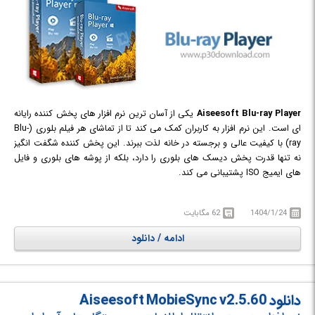
Aiseesoft Blu-ray Player
یکی از آسان ترین نرم افزار های پخش کننده رایانه
ای است. این نرم افزار به کاربران کمک می کند تا از تماشای هر فیلم بلوری (Blu-
ray) با کیفیت عالی و برجسته در خانه لذت ببرند. این پخش کننده شگفت انگیز
نه تنها قدرت پخش دیسک های بلوری را دارد، بلکه از پوشه های بلوری و فایل
های ایمیج ISO پشتیبانی می کند.
Aiseesoft Blu-ray Player همچنین قادر به پخش فیلم های HD، فیلم های
AVCHD و فایل های ویدئویی با فرمت های مختلف MTS, M2TS, MXF, TS,
1404/1/24
62 مگابایت
TRP, MKV, MPEG, FLV, WMV, and MP4, و ... است.
ادامه / دانلود
دانلود Aiseesoft MobieSync v2.5.60