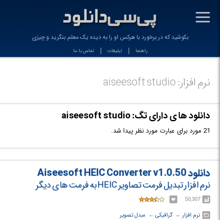
-
بکوشید که در برخورد با هرکس او را به دیده یک معلم بنگرید و چیزی از او_
راهنما
تبلیغات
تماس با ما
نرم افزار: aiseesoft studio
دانلود ها ی دارای تگ: aiseesoft studio
21 مورد برای عبارت مورد نظر پیدا شد.
دانلود Aiseesoft HEIC Converter v1.0.50
نرم افزار تبدیل فرمت تصاویر HEIC به فرمت های دیگر
50,307
نرم افزار
← ‏
گرافیکی
← ‏
مبدل تصویر