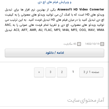
Aiseesoft HD Video Converter
یکی از بهترین نرم افزار ها برای تبدیل
ویدئو های HD است که با کمک آن می توانید ویدئو های معمولی را به کیفیت
اچ دی تبدیل کنید یا در میان فیلم های HD تبدیل فرمت کنید. به این ترتیب می
توانید ویدئو های معمولی، اچ دی و تقریبا تمام فرمت های صوتی را به AAC,
AC3, AIFF, AMR, AU, FLAC, MP3, M4A, MP2, OGG, WAV, WMA تبدیل
کنید. علاوه بر این، HD Video Converter قابلیت های ویرایشی قدرتمندی را در
اختیار شما قرار می دهد تا جلوه های ویژه ویدیوی خود را ویرایش کنید. بنابراین
1402/10/19
45 مگابایت
می توانید ناحیه پخش ویدیو را کراپ کنید، با برش بخش های مورد نظر خود،
یک کلیپ ویدیویی بسازید، چندین فیلم را باهم ادغام کنید، واترمارک های متنی
ادامه / دانلود
یا تصویری به فیلم خود اضافه کنید و با کمک تنظیمات پیشرفته ارائه شده برای
آن، میزان شفافیت و موقعیت قرار گیری افقی و عمودی واترمارک را مشخص کنید.
1
صفحه 1 از 3
2
3
»
آمار محتوای سایت