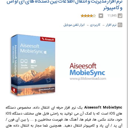
نرم افزار مدیریت و انتقال اطلاعات بین دستگاه های آی او اس
و کامپیوتر
11,845
نرم افزار
← ‏
کاربردی
← ‏
ابزار تلفن موبایل
Aiseesoft MobieSync
یک نرم افزار حرفه ای انتقال داده، مخصوص دستگاه
های iOS است که با کمک آن می توانید به راحتی فایل های مختلف دستگاه iOS
خود، مانند عکس ها، فیلم ها، آهنگ ها، فهرست مخاطبین و ... را بین آی فون /
آی پد / آی پاد و کامپیوتر انتقال دهید. همچنین شما مجاز به انتقال داده های