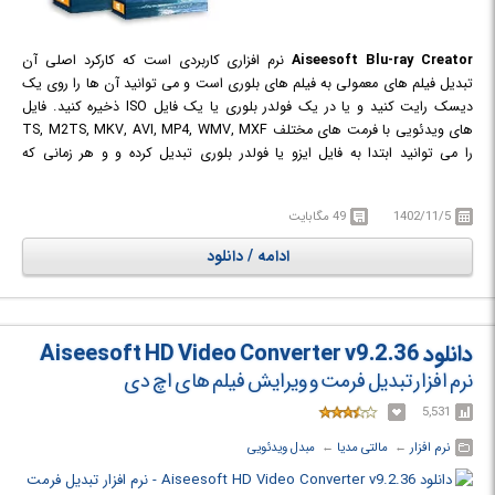
Aiseesoft Blu-ray Creator
نرم افزاری کاربردی است که کارکرد اصلی آن
تبدیل فیلم های معمولی به فیلم های بلوری است و می توانید آن ها را روی یک
دیسک رایت کنید و یا در یک فولدر بلوری یا یک فایل ISO ذخیره کنید. فایل
های ویدئویی با فرمت های مختلف TS, M2TS, MKV, AVI, MP4, WMV, MXF
را می توانید ابتدا به فایل ایزو یا فولدر بلوری تبدیل کرده و و هر زمانی که
خواستید به آسانی آن را روی یک دیسک رایت کنید.
1402/11/5
49 مگابایت
ادامه / دانلود
دانلود Aiseesoft HD Video Converter v9.2.36
نرم افزار تبدیل فرمت و ویرایش فیلم های اچ دی
5,531
نرم افزار
← ‏
مالتی مدیا
← ‏
مبدل ویدئویی