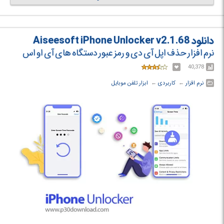
سیستم شما ذخیره شده و هر زمان که خواستید می توانید آن ها را پخش کنید.
دانلود Aiseesoft iPhone Unlocker v2.1.68
نرم افزار حذف اپل آی دی و رمز عبور دستگاه های آی او اس
40,378
نرم افزار
← ‏
کاربردی
← ‏
ابزار تلفن موبایل