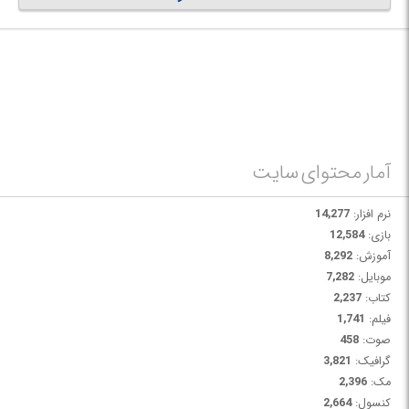
که این Checksum ها در اکثر موارد با الگوریتم MD5 کد گذاری می‌شوند اما
نیازی نیست که حتمآ این طور باشد.
MD5 Checksum Verifier
نام نرم افزاری است که می توانید با استفاده از آن
برای فایل های دانلود شده ی خود چک سام ایجاد کرده و سپس چک سامی که
گرفتید را با Checksum موجود در سایت چک کنید، چنانچه یکی بود، یعنی شما
دقیقآ همان فایل اصلی را گرفته‌اید، بدون یک بیت تغییر، اگر تفاوت داشت یعنی
این همان فایل اصلی نیست و ممکن است در اثر نصفه نیمه دانلود شدن، تزریق
کد های مخرب به آن یا تعویض فایل اتفاق افتاده باشد. البته سرعت پایین
اینترنت هم می‌تواند موجب بروز چنین مشکلاتی شود.
آمار محتوای سایت
نرم افزار:
14,277
بازی:
12,584
آموزش:
8,292
موبایل:
7,282
کتاب:
2,237
فیلم:
1,741
صوت:
458
گرافیک:
3,821
مک:
2,396
کنسول:
2,664