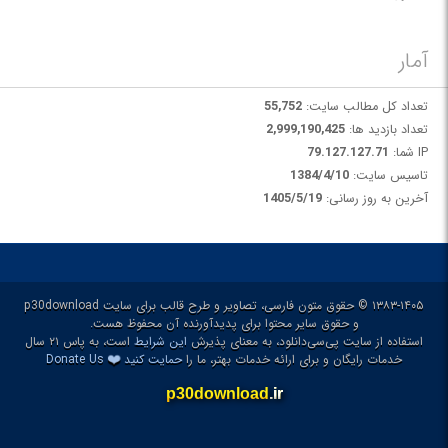
آمار
تعداد کل مطالب سایت:
55,752
تعداد بازدید ها:
2,999,190,425
IP شما:
79.127.127.71
تاسیس سایت:
1384/4/10
آخرین به روز رسانی:
1405/5/19
۱۳۸۳-۱۴۰۵ © حقوق متون فارسی، تصاویر و طرح قالب برای سایت p30download
و حقوق سایر محتوا برای پدیدآورنده آن محفوظ هست.
استفاده از سایت پی‌سی‌دانلود، به معنای پذیرش
این شرایط
است، به پاس ۲۱ سال
❤️
خدمات رایگان و برای ارائه خدمات بهتر، ما را
حمایت کنید
Donate Us
p30download