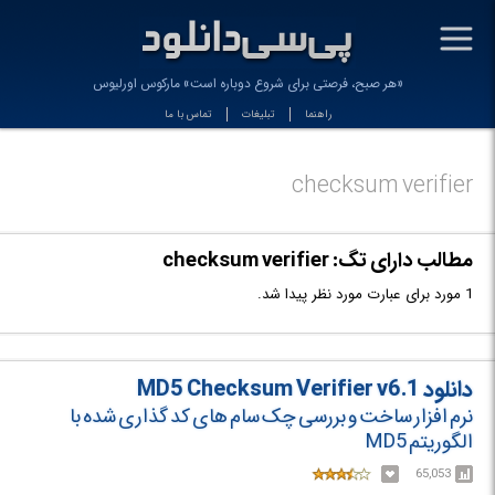
-
«هر صبح، فرصتی برای شروع دوباره است» مارکوس اورلیوس
راهنما
تبلیغات
تماس با ما
checksum verifier
مطالب دارای تگ: checksum verifier
1 مورد برای عبارت مورد نظر پیدا شد.
دانلود MD5 Checksum Verifier v6.1
نرم افزار ساخت و بررسی چک سام های کد گذاری شده با
الگوریتم MD5
65,053