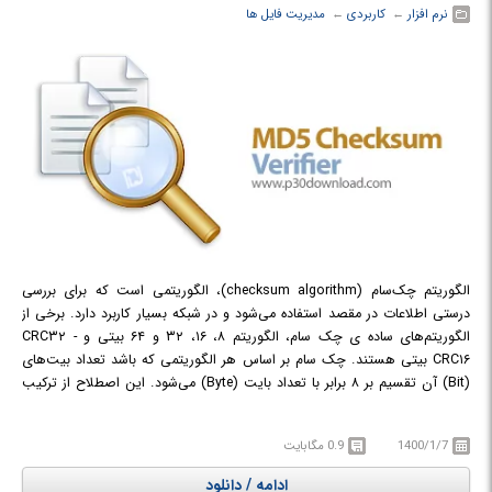
نرم افزار
← ‏
کاربردی
← ‏
مدیریت فایل ها
الگوریتم چک‌سام (checksum algorithm)، الگوریتمی است که برای بررسی
درستی اطلاعات در مقصد استفاده می‌شود و در شبکه بسیار کاربرد دارد. برخی از
الگوریتم‌های ساده ی چک سام، الگوریتم ۸، ۱۶، ۳۲ و ۶۴ بیتی و CRC۳۲ -
CRC۱۶ بیتی هستند. چک سام بر اساس هر الگوریتمی که باشد تعداد بیت‌های
(Bit) آن تقسیم بر ۸ برابر با تعداد بایت (Byte) می‌شود. این اصطلاح از ترکیب
دو واژه «Check» به معنی مقایسه و تطبیق و «Sum» به معنی مقدار ایجاد
شده‌است.
1400/1/7
0.9 مگابایت
شاید تا کنون نام MD5 Checksum را شنیده باشید و یا در صفحات دانلود، آن را
دیده باشید. هر فایل نسبت به محتویاتش می‌تواند یک Checksum داشته باشد
ادامه / دانلود