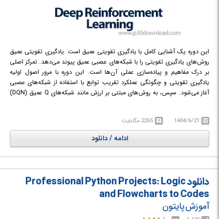
این دوره یک آشنایی کامل با یادگیری تقویتی عمیق است. یادگیری تقویتی عمیق
روش‌های یادگیری تقویتی را با شبکه‌های عصبی عمیق پیوند می‌دهد. تمرکز اصلی
بر درک مفاهیم و پیاده‌سازی عملی آن‌ها است. این دوره با مرور اصول اولیه
یادگیری تقویتی و چگونگی عملکرد تقریب توابع با استفاده از شبکه‌های عصبی
آغاز می‌شود. سپس، به روش‌های مبتنی بر ارزش مانند شبکه‌های Q عمیق (DQN)
و نسخه‌های پیشرفته‌تر آن‌ها پرداخته می‌شود. همچنین الگوریتم‌های گرادیان
سیاست مانند PPO, DDPG, TD3, و SAC و تکنیک‌های پیشرفته برای اکتشاف،
1404/6/21
2265 مگابایت
یادگیری مبتنی بر مدل، و آموزش چند عاملی را پوشش می‌دهد. این دوره یک
رویکرد عملی دارد و شامل تمرین‌های کدنویسی با استفاده از PyTorch است.
ادامه / دانلود
شرکت‌کنندگان در این دوره، عوامل هوشمند خود را می‌سازند، با محیط‌هایی مانند
بازی‌های آتاری و شبیه‌سازی‌های رباتیک آزمایش می‌کنند و یاد می‌گیرند که چگونه
یک فرایند توسعه مناسب برای تحقیقات و کاربردهای یادگیری تقویتی عمیق را
تنظیم کنند. علاوه بر الگوریتم‌های اصلی، موضوعات مهم و مدرن دیگری نیز
دانلود Professional Python Projects: Logic
پوشش داده می‌شوند. از جمله این مباحث می‌توان به اکتشاف مبتنی بر
and Flowcharts to Codes
کنجکاوی، مکانیسم‌های توجه، مدل‌های جهان، آموزش توزیع‌شده، و یادگیری
آموزش پایتون
تقویتی از بازخورد انسانی اشاره کرد. این موضوعات به شرکت‌کنندگان دیدگاهی
گسترده‌تر درباره نحوه کاربرد عملی یادگیری تقویتی عمیق در دنیای واقعی می‌دهند.