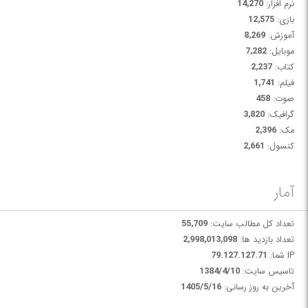
نرم افزار:
14,270
بازی:
12,575
آموزش:
8,269
موبایل:
7,282
کتاب:
2,237
فیلم:
1,741
صوت:
458
گرافیک:
3,820
مک:
2,396
کنسول:
2,661
آمار
تعداد کل مطالب سایت:
55,709
تعداد بازدید ها:
2,998,013,098
IP شما:
79.127.127.71
تاسیس سایت:
1384/4/10
آخرین به روز رسانی:
1405/5/16