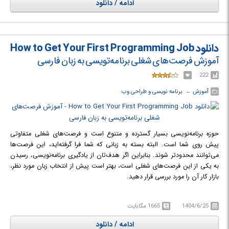
ادامه / دانلود
بخش مهمی از دوره، یادگیری نحوه مقایسه راه‌حل‌های مختلف بر اساس پیچیدگی
زمانی (Time Complexity) و پیچیدگی فضایی (Space Complexity) است.
مفاهیم اساسی دیگری نظیر بازگشت (Recursion)، نمادگذاری Big O،
برنامه‌نویسی پویا (Dynamic Programming)، روش تقسیم و حل (Divide-and-
دانلود How to Get Your First Programming Job
Conquer) و روش‌های حریصانه (Greedy Methods) به طور کامل آموزش داده
آموزش فرصت‌های شغلی برنامه‌تویسی به زبان فارسی
خواهند شد. این دوره کامل ساختارهای داده و الگوریتم‌ها با استفاده از پایتون
توسط کارشناسان صنعت و علاقه‌مندان به برنامه‌نویسی رقابتی توسعه و تدریس
222
شده است. این گروه شامل آقای ساندیپ جین، مدیرعامل GeeksforGeeks،
آموزش
← ‏
برنامه نویسی و طراحی وب
می‌شود که تجربه و تخصص خود را برای ارائه بهترین تجربه یادگیری در اختیار
شرکت‌کنندگان قرار می‌دهند.
در دوره آموزشی Complete Data Structure and Algorithms Course in
Python با روش‌های کارآمد ذخیره‌سازی و پردازش داده‌ها در برنامه‌نویسی آشنا
حوزه برنامه‌نویسی بسیار گسترده و متنوع است و فرصت‌های شغلی متفاوتی
خواهید شد.
پیش روی شما است. البته بسته به زبانی که شما فرا گرفته‌اید، این فرصت‌ها
می‌توانند محدودتر شوند. بنابراین اگر هدف‌تان از یادگیری برنامه‌نویسی، رسیدن
به یکی از این فرصت‌های شغلی است، بهتر است پیش از انتخاب زبان مورد نظر،
بازار کار آن را مورد بررسی قرار دهید.
موضوع بعدی پس از یادگیری زبان برنامه‌نویسی مورد نظر، پیدا کردن شغل
مناسب است. شما هر چقدر که در این زمینه حرفه‌ای شوید و مهارت‌های لازم را فرا
1404/6/25
1665 مگابایت
بگیرید، از دید کارفرماها تا زمانی که سابقه کار مفیدی نداشته باشید، یک
برنامه‌نویس مبتدی محسوب می‌شوید. کارفرمایان معمولا دنبال برنامه‌نویسانی
ادامه / دانلود