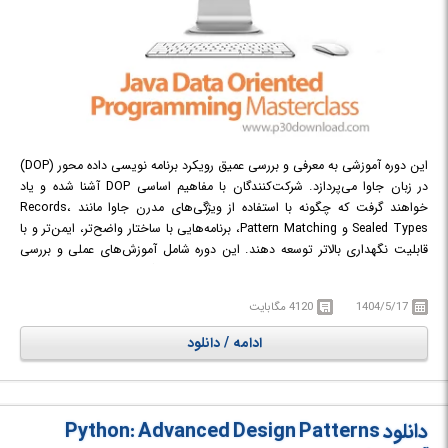
این دوره آموزشی به معرفی و بررسی عمیق رویکرد برنامه نویسی داده محور (DOP)
در زبان جاوا می‌پردازد. شرکت‌کنندگان با مفاهیم اساسی DOP آشنا شده و یاد
خواهند گرفت که چگونه با استفاده از ویژگی‌های مدرن جاوا مانند Records،
Sealed Types و Pattern Matching، برنامه‌هایی با ساختار واضح‌تر، ایمن‌تر و با
قابلیت نگهداری بالاتر توسعه دهند. این دوره شامل آموزش‌های عملی و بررسی
موارد کاربردی در دنیای واقعی است و به شرکت‌کنندگان کمک می‌کند تا نحوه
پیاده‌سازی DOP در پروژه‌های مختلف را فرا بگیرند. همچنین، مباحث مربوط به
1404/5/17
4120 مگابایت
مدیریت خطا به صورت جامع با استفاده از الگوهای Sealed و Pattern Matching
پوشش داده می‌شود.
ادامه / دانلود
در دوره آموزشی Java Data Oriented Programming Masterclass با اصول و
کاربردهای برنامه نویسی داده محور در جاوا آشنا خواهید شد.
دانلود Python: Advanced Design Patterns