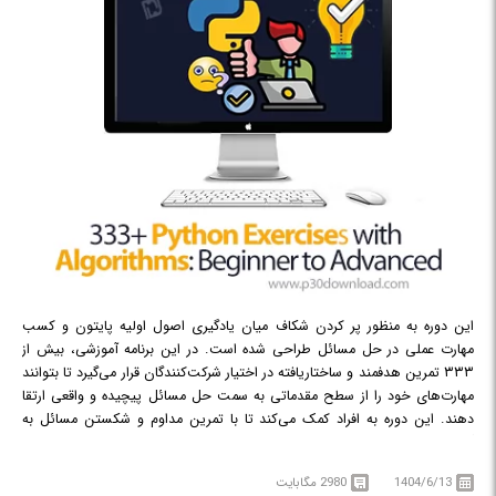
این دوره به منظور پر کردن شکاف میان یادگیری اصول اولیه پایتون و کسب
مهارت عملی در حل مسائل طراحی شده است. در این برنامه آموزشی، بیش از
۳۳۳ تمرین هدفمند و ساختاریافته در اختیار شرکت‌کنندگان قرار می‌گیرد تا بتوانند
مهارت‌های خود را از سطح مقدماتی به سمت حل مسائل پیچیده و واقعی ارتقا
دهند. این دوره به افراد کمک می‌کند تا با تمرین مداوم و شکستن مسائل به
گام‌های منطقی، در حل مسائل به مهارت و اعتماد به نفس برسند. هدف اصلی
این دوره این است که به شرکت‌کنندگان کمک کند از صرفاً یادگیری نحو (syntax)
1404/6/13
2980 مگابایت
زبان فراتر رفته و توانایی خود را در تفکر الگوریتمی و حل مسائل تقویت کنند. هر