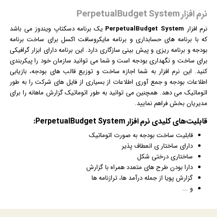
نرم افزار PerpetualBudget System
نرم افزار
PerpetualBudget System
یک برنامه
دسکتاپ
ویندوز
می باشد
که با ﺑﺮﻧﺎﻣﻪ ھﺎی ﺣﺴﺎﺑﺪاری و ﺑﺮﻧﺎﻣﻪ ﻣﺎﯾﮑﺮوﺳﺎﻓﺖ اﮐﺴﻞ برای ساخت برنامه
بودجه و برنامه ریزی و پیش بینی سازگاری دارد. این برنامه دارای ابزار
گرافیک
ی
برای ساخت و نگهداری بودجه است و شما می توانید سازمان خود را پیکربندی
کنید. این نرم افزار به شما اجازه ساخت و توزیع قالب های بودجه،
بازی
ابی
اطلاعات بودجه و جمع آوری اطلاعات از بسیاری از فایل های شرکت را به طور
اتوماتیک می دهد. همچنین می توانید به طور اتوماتیک گزارش ماهانه را برای
مدیریان بخش فراهم نمایید.
قابلیت‌های کلیدی
نرم افزار
PerpetualBudget System:
قابلیت ساخت بودجه به صورت اتوماتیک
دارای ساختار ی انعطاف پذیر
ساختاری درختی شكل
دارا بودن طرح های متعدد همراه با گزارش
گزارش پویا از جمله درآمد ها، ترازنامه ها
و ...