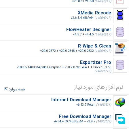
v20.0.61.21558
(1405/5/17)
XMedia Recode
v3.6.3.4 x86/x64
(1405/5/17)
FlowHeater Designer
v4.5.7 + v4.4.5
(1405/5/17)
R-Wipe & Clean
v20.0.2572 + v20.0.2548 + v20.0.2532
(1405/5/17)
Exportizer Pro
v10.3.5.1408 x64/x86 Enterprise + v10.2.8.591 x64 + + Pro v7.0.9.50
(1405/5/17)
نرم افزار های مورد نیاز
همه موارد
Internet Download Manager
v6.43.7 Retail
(1405/5/1)
Free Download Manager
v6.34.4.6974 x86/x64 + v3.9.7
(1405/5/9)