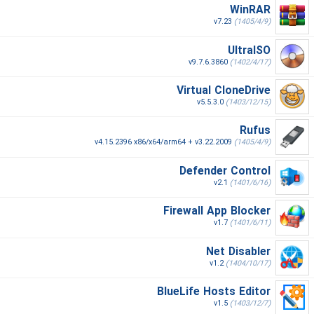
WinRAR
v7.23
(1405/4/9)
UltraISO
v9.7.6.3860
(1402/4/17)
Virtual CloneDrive
v5.5.3.0
(1403/12/15)
Rufus
v4.15.2396 x86/x64/arm64 + v3.22.2009
(1405/4/9)
Defender Control
v2.1
(1401/6/16)
Firewall App Blocker
v1.7
(1401/6/11)
Net Disabler
v1.2
(1404/10/17)
BlueLife Hosts Editor
v1.5
(1403/12/7)