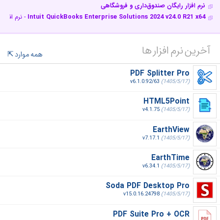
نرم افزار رایگان صندوق‌داری و فروشگاهی
Intuit QuickBooks Enterprise Solutions 2024 v24.0 R21 x64
- نرم افزار
آخرین نرم افزار ها
همه موارد
PDF Splitter Pro
v6.1.0.92/63
(1405/5/17)
HTML5Point
v4.1.75
(1405/5/17)
EarthView
v7.17.1
(1405/5/17)
EarthTime
v6.34.1
(1405/5/17)
Soda PDF Desktop Pro
v15.0.16.24798
(1405/5/17)
PDF Suite Pro + OCR