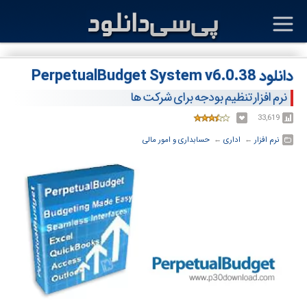
دانلود PerpetualBudget System v6.0.38
نرم افزار تنظیم بودجه برای شرکت ها
33,619
نرم افزار
← ‏
اداری
← ‏
حسابداری و امور مالی