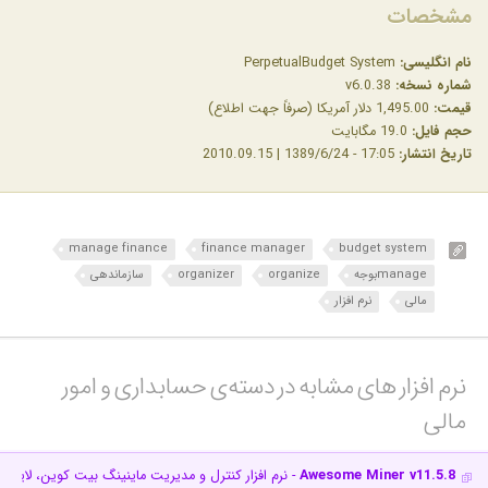
مشخصات
نام انگلیسی:
PerpetualBudget System
شماره نسخه:
v6.0.38
قیمت:
1,495.00 دلار آمریکا (صرفاً جهت اطلاع)
حجم فایل:
19.0 مگابایت
تاریخ انتشار:
17:05 - 1389/6/24 | 2010.09.15
manage finance
finance manager
budget system
manageبوجه
organize
organizer
سازماندهی
مالی
نرم افزار
نرم افزار های مشابه در دسته‌ی‌ حسابداری و امور
مالی‎
Awesome Miner v11.5.8
- نرم افزار کنترل و مدیریت ماینینگ بیت کوین، لایت ک