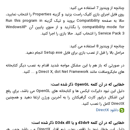
چنانچه از ویندوز 7 استفاده می کنید:
روی فایل اجرای بازی کلیک راست بزنید و گزینه Properties را انتخاب نمایید،
حالا به صفحه Compatibility بروید و تیک گزینه Run this program in
compatibility mode for را بگذارید و از منوی پایین آن WindowsXP
Service Pack 3 را انتخاب کنید. حالا بازی را اجرا کنید.
چنانچه از ویندوز 8 استفاده می کنید:
مراحل بالا را قبل از نصب بازی برای فایل Setup.exe انجام دهید.
در صورتی که باز هم با این مشکل مواجه شدید اقدام به نصب دیگر کتابخانه
های مایکروسافت مانند Direct X, dot Net Framework و ... کنید.
خطایی که در آن کلمه OpenGL ذکر شده است:
دلیل این نبود دایرکت ایکس ها و کتابخانه های OpenGL می باشد، برای رفع
این اشکال درایور کارت گرافیکتان را به آخرین ورژن ارتقا دهید و همچنین
DirectX کامل را نصب کنید.
دانلود DirectX
خطایی که در آن کلمه d3dx9 و یا D3dx.dll ذکر شده است:
دلیل این خطا، نبود یا ناقص بودن نرم افزار DirectX می باشد چون هر