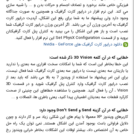
فيزيکي خاص مانند برخورد و تصادف اجسام و حرکات بدن و ... را شبيه سازي
مي کند. این نرم افزار در درایور کارت گرافیک و همچنین به صورت جداگانه
وجود دارد ولی پیشنهاد ما به شما برای رفع این اشکال، آپدیت درایور کارت
گرافیک به آخرین ورژن آن می باشد. اگر آخرین ورژن درایور کارت گرافیک شما
نصب است و باز هم این اشکال را می بینید به کنترل پنل کارت گرافیکتان
بروید و از قسمت Set PhysX Configuration این نرم افزار را فعال کنید.
دانلود درایور کارت گرافیک های Nvidia - GeForce
خطایی که در آن کلمه
3D Vision ذکر شده است:
این خطا بخاطر این است که شما یا امکانات سخت افزاری سه بعدی را ندارید
یا بازیتان سه بعدی نیست یا درایور سه بعدی کارت گرافیک شما فعال نیست،
برای این امر پیشنهاد ما استفاده از ویندوز 7 به بالا می باشد که باید بعد از
نصب درایور کارت گرافیک وارد کنترل پنل گرافیک شوید و در قسمت 3D
Vision ، آن را فعال کنید. همچنین با مشاهده خطاهای این چنینی از صحت
کارکرد قطعات سه بعدیتان اطمینان پیدا کنید، یعنی باطری ها، اتصالات و ...
خطایی که در آن گزینه Send و Don't Send
وجود دارد:
کاربرهای ویندوز XP معمولا با پیام های این شکلی زیاد سر و کار دارند و چون
دلایل فراوانی باعث بوجود آمدن این اشکال هستند, نمی توان یک راه حل
خاص به آن اختصاص داد، بیشتر اوقات این اشکالات بخاطر خرابی ویندوز رخ