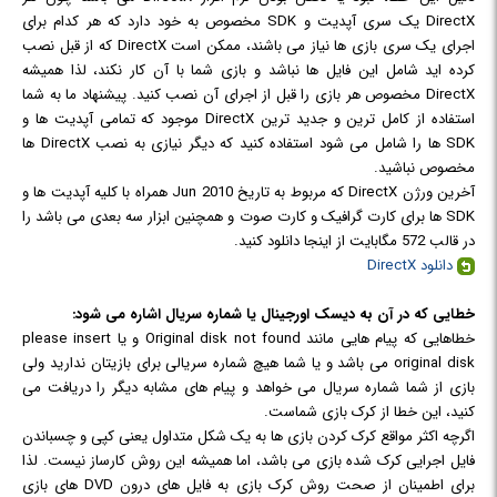
DirectX یک سری آپدیت و SDK مخصوص به خود دارد که هر کدام برای
اجرای یک سری بازی ها نیاز می باشند، ممکن است DirectX که از قبل نصب
کرده اید شامل این فایل ها نباشد و بازی شما با آن کار نکند، لذا همیشه
DirectX مخصوص هر بازی را قبل از اجرای آن نصب کنید. پیشنهاد ما به شما
استفاده از کامل ترین و جدید ترین DirectX موجود که تمامی آپدیت ها و
SDK ها را شامل می شود استفاده کنید که دیگر نیازی به نصب DirectX ها
مخصوص نباشید.
آخرین ورژن DirectX که مربوط به تاریخ Jun 2010 همراه با کلیه آپدیت ها و
SDK ها برای کارت گرافیک و کارت صوت و همچنین ابزار سه بعدی می باشد را
در قالب 572 مگابایت از اینجا دانلود کنید.
دانلود DirectX
خطایی که در آن به دیسک اورجینال یا شماره سریال اشاره می شود:
خطاهایی که پیام هایی مانند Original disk not found و یا please insert
original disk می باشد و یا شما هیچ شماره سریالی برای بازیتان ندارید ولی
بازی از شما شماره سریال می خواهد و پیام های مشابه دیگر را دریافت می
کنید، این خطا از کرک بازی شماست.
اگرچه اکثر مواقع کرک کردن بازی ها به یک شکل متداول یعنی کپی و چسباندن
فایل اجرایی کرک شده بازی می باشد، اما همیشه این روش کارساز نیست. لذا
برای اطمینان از صحت روش کرک بازی به فایل های درون DVD های بازی