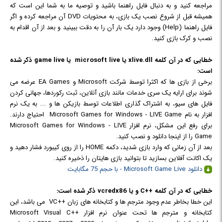
مراجعه کنید و به دنبال فایل راهنما باشید و توصیه ما به شما این است که
همیشه قبل از شروع نصب یک بازی، به محتویات DVD آن مراجعه کرده و اگر
فایل راهنما (Help) وجود دارد یک بار آن را به دقت ببینید و بعد از آن اقدام به
نصب و کرک بازی کنید.
خطایی که در آن کلمه
xlive.dll یا microsoft live یا game live
ذکر شده
است:
برخی از بازی ها که اکثرا توسط شرکت Microsoft و EA Games عرضه می
شوند برای ارایه یک سری خدمات مانند بازی آنلاین، ثبت رکوردها، جهانی کردن
فایل های سیو، به اشتراک گذاری اطلاعات توسط بازیکن ها و ... به یک نرم
افزار به نام Microsoft Games for Windows - LIVE Game احتیاج دارند.
برای رفع این مشکل، نرم افزار Microsoft Games for Windows - LIVE
Game را از اینجا دانلود و نصب کنید.
بعد از آن زمانی که وارد بازی شدید، دکمه HOME را از روی کیبورد فشار دهید و
یک اکانت آفلاین بسازید تا بتوانید بازی هایتان را ذخیره کنید.
دانلود Microsoft Game Live
- با حجم 75 مگابایت
خطایی که در آن کلمه ++C و یا vcredx86 ذکر شده است:
این خطا بخاطر عدم وجود مترجم ها و کتابخانه های زبان ++VC می باشد، این
کتابخانه و مترجم ها تحت عنوان نرم افزار Microsoft Visual C++