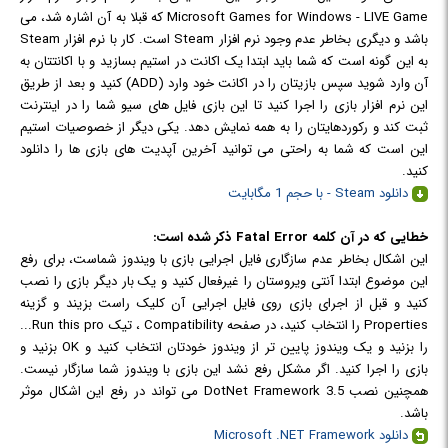
Microsoft Games for Windows - LIVE Game که قبلا به آن اشاره شد، می
باشد و دیگری بخاطر عدم وجود نرم افزار Steam است. کار با نرم افزار Steam
به این گونه است که شما باید ابتدا یک اکانت در استیم بسازید و با اکانتتان به
آن وارد شوید سپس بازیتان را در اکانت خود وارد (ADD) کنید و بعد از طریق
این نرم افزار بازی را اجرا کنید تا این بازی فایل های سیو شما را در اینترنت
ثبت کند و رکوردهایتان را به همه نمایش دهد. یکی دیگر از خصوصیات استیم
این است که شما به راحتی می توانید آخرین آپدیت های بازی ها را دانلود
کنید.
دانلود Steam - با حجم 1 مگابایت
خطایی که در آن کلمه
Fatal Error
ذکر شده است:
این اشکال بخاطر عدم سازگاری فایل اجرایی بازی با ویندوز شماست، برای رفع
این موضوع ابتدا آنتی ویروستان را غیرفعال کنید و یک بار دیگر بازی را نصب
کنید و قبل از اجرای بازی روی فایل اجرایی آن کلیک راست بزیند و گزینه
Properties را انتخاب کنید، در صفحه Compatibility ، تیک Run this pro...
را بزنید و یک ویندوز پایین تر از ویندوز خودتان انتخاب کنید و OK بزنید و
بازی را اجرا کنید. اگر مشکل رفع نشد این بازی با ویندوز شما سازگار نیست.
همچنین نصب DotNet Framework 3.5 می تواند در رفع این اشکال موثر
باشد.
دانلود Microsoft .NET Framework