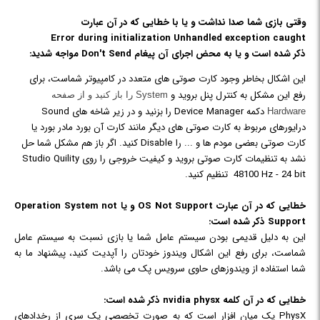
وقتی بازی شما صدا نداشت و یا با
خطایی که در آن عبارت
Error during initialization Unhandled exception caught
ذکر شده است و یا به محض اجرای آن پیغام Don't Send مواجه شدید:
این اشکال بخاطر وجود کارت صوتی های متعدد در کامپیوتر شماست، برای
رفع این مشکل به کنترل پنل بروید و
System را باز کنید و از صفحه
دکمه Device Manager را بزنید و در زیر شاخه های Sound
Hardware
درایورهای مربوط به کارت صوتی های دیگر مانند کارت آن بورد مادر بورد یا
کارت صوتی بعضی مودم ها و ... را Disable کنید. اگر باز هم مشکل شما حل
نشد به تنظیمات کارت صوتی بروید و کیفیت خروجی را روی Studio Quility
48100 Hz - 24 bit تنظیم کنید.
خطایی که در آن عبارت OS Not Support و یا Operation System not
Support
ذکر شده است:
این به دلیل قدیمی بودن سیستم عامل شما یا بازی نسبت به سیستم عامل
شماست، برای رفع این اشکال ویندوز خودتان را آپدیت کنید، پیشنهاد ما به
شما استفاده از ویندوزهای حاوی سرویس پک می باشد.
خطایی که در آن کلمه
nvidia physx ذکر شده است:
PhysX يک ميان افزار است که به صورت تخصصي يک سري از رخدادهاي