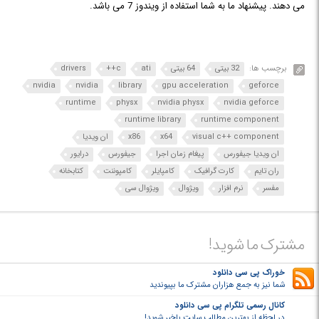
می دهند. پیشنهاد ما به شما استفاده از ویندوز 7 می باشد.
برچسب ها:
32 بیتی
64 بیتی
ati
c++
drivers
nvidia
nvidia
library
gpu acceleration
geforce
runtime
physx
nvidia physx
nvidia geforce
runtime library
runtime component
visual c++ component
x64
x86
ان ویدیا
ان ویدیا جیفورس
پیغام زمان اجرا
جیفورس
درایور
ران تایم
کارت گرافیک
کامپایلر
کامپوننت
کتابخانه
مفسر
نرم افزار
ویژوال
ویژوال سی
مشترک ما شوید!
خوراک پی سی دانلود
شما نیز به جمع هزاران مشترک ما بپیوندید
کانال رسمی تلگرام پی سی دانلود
در لحظه از بهترین مطالب سایت باخبر شوید!