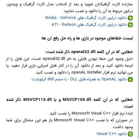
سازنده کارت گرافیکتان شوید و بعد از انتخاب مدل کارت گرافیک و ویندوز،
درایور مربوط به آن را دانلود و نصب نمایید.
دانلود درایور کارت گرافیک های Nvidia - GeForce
دانلود درایور کارت گرافیک های ATI - Radeon
لیست خطاهای موجود در بازی ها و راه حل رفع آن ها:
خطایی که در آن کلمه openal32.dll ذکر شده است:
دلیل وجود این خطا نبودن فایلی به نام openal32.dll است، این فایل را از
اینجا دانلود کنید و بعد از دانلود آن را در کنار فایل اجرایی بازی قرار دهید. یا
می توانید نرم افزار openAL Installer را دانلود و نصب کنید.
دانلود OpenAL به همراه فایل DLL
- با حجم 800 کیلوبایت
خطایی که در آن کلمه
MSVCP100.dll
و یا
MSVCP110.dll
ذکر شده
است:
ابتدا نرم افزار ++Microsoft Visual C را نصب کنید.
در صورتی که با نصب ++Microsoft Visual C باز هم این مشکل برای شما
وجود داشت.
دانلود ++Visual C