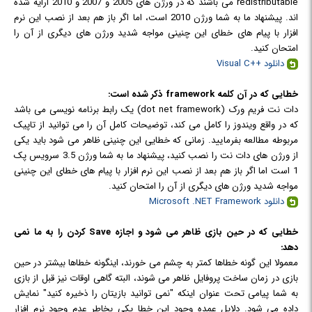
redistributable می باشند که در ورژن های 2005 و 2007 و 2010 ارایه شده
اند. پیشنهاد ما به شما ورژن 2010 است، اما اگر باز هم بعد از نصب این نرم
افزار با پیام های خطای این چنینی مواجه شدید ورژن های دیگری از آن را
امتحان کنید.
دانلود ++Visual C
خطایی که در آن کلمه
framework ذکر شده است:
دات نت فریم ورک (dot net framework) یک رابط برنامه نویسی می باشد
که در واقع ویندوز را کامل می کند، توضیحات کامل آن را می توانید از تاپیک
مربوطه مطالعه بفرمایید. زمانی که خطایی این چنینی ظاهر می شود باید یکی
از ورژن های دات نت را نصب کنید، پیشنهاد ما به شما ورژن 3.5 سرویس پک
1 است اما اگر باز هم بعد از نصب این نرم افزار با پیام های خطای این چنینی
مواجه شدید ورژن های دیگری از آن را امتحان کنید.
دانلود Microsoft .NET Framework
خطایی که در حین بازی ظاهر می شود و اجازه Save کردن را به ما نمی
دهد:
معمولا این گونه خطاها کمتر به چشم می خورند، اینگونه خطاها بیشتر در حین
بازی در زمان ساخت پروفایل ظاهر می شوند، البته گاهی اوقات نیز قبل از بازی
به شما پیامی تحت عنوان اینکه "نمی توانید بازیتان را ذخیره کنید" نمایش
داده می شود. دلایل عمده وجود این خطا یکی بخاطر عدم وجود نرم افزار