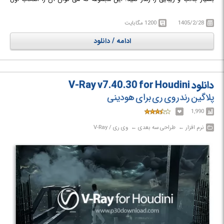
حرفه ای ها دانست آنقدر قدرتمند است که با قدرت گرافیکی بالا رندرهای بسیار
طبیعی و نزدیک به واقعیت می سازد.
1405/2/28
1200 مگابایت
ادامه / دانلود
دانلود V-Ray v7.40.30 for Houdini
پلاگین رندر وی ری برای هودینی
1,990
نرم افزار‎ ← ‏ طراحی سه بعدی‎ ← ‏ وی ری / V-Ray