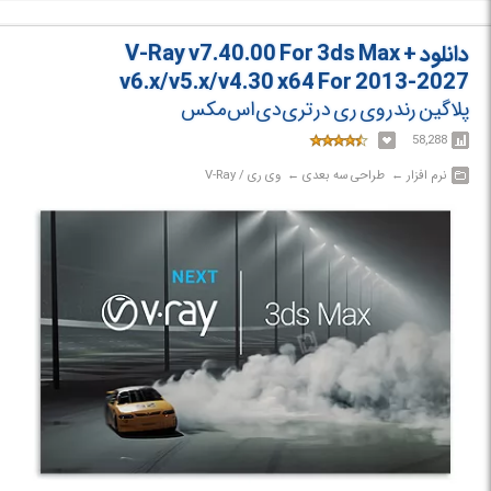
دانلود V-Ray v7.40.00 For 3ds Max +
v6.x/v5.x/v4.30 x64 For 2013-2027
پلاگین رندر وی ری در تری‌دی‌اس‌مکس
58,288
نرم افزار‎ ← ‏ طراحی سه بعدی‎ ← ‏ وی ری / V-Ray