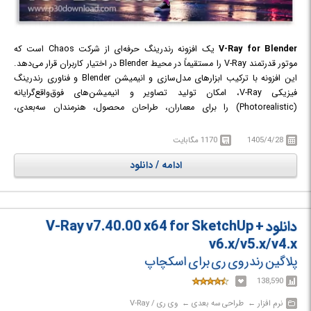
V-Ray for Blender
یک افزونه رندرینگ حرفه‌ای از شرکت Chaos است که
موتور قدرتمند V-Ray را مستقیماً در محیط Blender در اختیار کاربران قرار می‌دهد.
این افزونه با ترکیب ابزارهای مدل‌سازی و انیمیشن Blender و فناوری رندرینگ
فیزیکی V-Ray، امکان تولید تصاویر و انیمیشن‌های فوق‌واقع‌گرایانه
(Photorealistic) را برای معماران، طراحان محصول، هنرمندان سه‌بعدی،
استودیوهای انیمیشن و متخصصان جلوه‌های ویژه فراهم می‌کند.
V-Ray for Blender به‌صورت یکپارچه در رابط کاربری Blender ادغام شده و بدون
1405/4/28
1170 مگابایت
نیاز به تغییر روند کاری کاربران، قابلیت‌های پیشرفته‌ای مانند نورپردازی مبتنی بر
ادامه / دانلود
فیزیک، متریال‌های واقع‌گرایانه، رندر CPU و GPU، نویززدایی هوشمند
(Denoiser)، مدیریت پروژه‌های سنگین و کتابخانه عظیم Chaos Cosmos را
ارائه می‌دهد. همچنین این افزونه از فایل‌های استاندارد .vrscene پشتیبانی
می‌کند و امکان تبادل پروژه با سایر نسخه‌های V-Ray مانند 3ds Max، Maya،
دانلود V-Ray v7.40.00 x64 for SketchUp +
SketchUp و Rhino را فراهم می‌سازد؛ موضوعی که آن را به انتخابی مناسب برای
پروژه‌های حرفه‌ای و تیمی تبدیل کرده است.
v6.x/v5.x/v4.x
پلاگین رندر وی ری برای اسکچاپ
138,590
نرم افزار‎ ← ‏ طراحی سه بعدی‎ ← ‏ وی ری / V-Ray