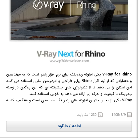
V-Ray for Rhino
یکی افزونه رندرینگ برای نرم افزار راینو است که به مهندسین
و معمارانی که از نرم افزار Rhino برای طراحی و انیمیشن سازی استفاده می کنند
این امکان را می دهد تا از تکنولوژی های پیشرفته ای که این پلاگین در زمینه
رندرینگ با کیفیت و حرفه ای ارائه می دهد به خوبی استفاده کنند.
V-Ray یکی از محبوب ترین افزونه های رندرینگ سه بعدی است و هنگامی که به
عنوان پلاگین بر روی Rhino نصب می‌شود، برای طراحان آن، قابلیت هایی نظیر
رندریگ سریعتر، ابزارهای نورپردازی بهتر، توانایی تجسم بخشی صحنه های
1405/3/9
1230 مگابایت
پیچیده تر، رندرینگ محیطی، نزدیک تر بودن رندرینگ ها به واقعیت و افزایش
ادامه / دانلود
کیفیت رندرینگ، بالا بردن امکانات در انیمشن و انجام رندرهای همزمان را فراهم
می کند.