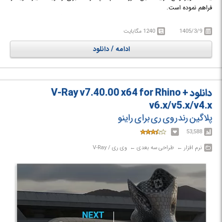
فراهم نموده است.
به طور کلی V-Ray یکی از محبوب ترین افزونه های رندرینگ سه بعدی است و
هنگامی که به عنوان پلاگین بر روی SketchUp نصب می‌شود، برای طراحان آن،
1405/3/9
1240 مگابایت
قابلیت هایی نظیر رندریگ سریعتر، ابزارهای نورپردازی بهتر، توانایی تجسم
ادامه / دانلود
بخشی صحنه های پیچیده تر، رندرینگ محیطی (environment)، نزدیک تر بودن
رندرینگ ها به واقعیت و افزایش کیفیت رندرینگ، بالا بردن امکانات در انیمشن و
انجام رندرهای همزمان را فراهم می کند.
دانلود V-Ray v7.40.00 x64 for Rhino +
v6.x/v5.x/v4.x
پلاگین رندر وی ری برای راینو
53,588
نرم افزار‎ ← ‏ طراحی سه بعدی‎ ← ‏ وی ری / V-Ray