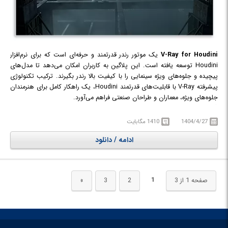
V-Ray for Houdini
یک موتور رندر قدرتمند و حرفه‌ای است که برای نرم‌افزار
Houdini توسعه یافته است. این پلاگین به کاربران امکان می‌دهد تا مدل‌های
پیچیده و جلوه‌های ویژه سینمایی را با کیفیت بالا رندر بگیرند. ترکیب تکنولوژی
پیشرفته V-Ray با قابلیت‌های قدرتمند Houdini، یک راهکار کامل برای هنرمندان
جلوه‌های ویژه، معماران و طراحان صنعتی فراهم می‌آورد.
اگر به دنبال یک موتور رندر قوی و قابل اطمینان برای Houdini هستید، V-Ray
یک انتخاب ایده‌آل خواهد بود که به‌عنوان یک راهکار حرفه‌ای برای هنرمندان و
1404/4/27
1410 مگابایت
استودیوهای جلوه‌های ویژه ای که به کیفیت بالا و کنترل دقیق روی فرآیند
ادامه / دانلود
رندرینگ نیاز دارند، توسعه داده شده است. ترکیب قابلیت‌های قدرتمند V-Ray با
Houdini، امکان تولید پروژه‌هایی با جزئیات بالا، نورپردازی دقیق و متریال‌های
واقع‌گرایانه را فراهم می‌کند.
1
صفحه 1 از 3
2
3
»