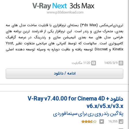
تری‌دی‌اس‌مکس (۳ds Max)‏ بسته‌ای نرم‌افزاری با قابلیت ساخت مدل های سه
بعدی، متحرک سازی و رندر است. این نرم‌افزار یکی از قدرتمند ترین برنامه های
طراحی مدل های سه بعدی انیمیشن سازی و رندرینگ در عرصه گرافیک
کامپیوتری ‏است. سالهاست که توسط کمپانی های میانجی متفاوت نظیر Yost,
Kinetix و Discreet توسعه یافته و عاقبت دوباره به وسیله توسعه دهنده اصلی
خود یعنی Autodesk خریداری شد. امکانات بسیار گسترده و کارایی به نسبت
آسان و همچنین سازگاری با plugin های third-party متعدد از مزایای این نرم افزار
1405/3/9
1120 مگابایت
قوی است.
V-Ray
یکی از کاربردی ترین پلاگین های تری دی مکس است. می
ادامه / دانلود
توان گفت موتور رندر V-Ray یکی از بهترین موتورهای رندر موجود برای نرم افزار
تری دی مکس است، که البته تنظیمات آن کمی پیچیده است و شباهت های
زیادی با منتال ری دارد. ضمن اینکه مشکل رندر مو را نیز مانند دیگر موتورهای
رندر موجود در قالب مکس ندارد. با نصب Vray اجزاء و عناصر مختلفی به محیط
دانلود V-Ray v7.40.00 for Cinema 4D +
مکس افزوده می شود. نور های Vray، اشیاء Geometric آن، مواد و بافت های
موجود در آن، دوربین، سایه زن ها و از همه مهم تر سربرگ رندر آن که با
v6.x/v5.x/v3.x
تنظیماتش، امکان کنترل کلیه پارامتر های صحنه را فراهم می کند.
پلاگین رندر وی ری برای سینمافوردی
16,355