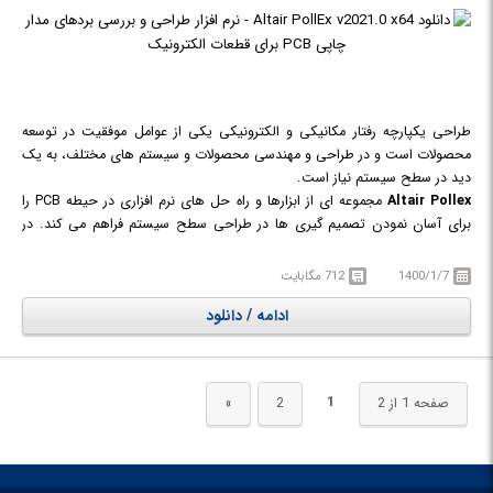
طراحی یکپارچه رفتار مکانیکی و الکترونیکی یکی از عوامل موفقیت در توسعه
محصولات است و در طراحی و مهندسی محصولات و سیستم های مختلف، به یک
دید در سطح سیستم نیاز است.
Altair Pollex
مجموعه ای از ابزارها و راه حل های نرم افزاری در حیطه PCB را
برای آسان نمودن تصمیم گیری ها در طراحی سطح سیستم فراهم می کند. در
واقع Altair PollEx جامع ترین و یکپارچه ترین مجموعه ابزارهای لازم برای
مشاهده، تجزیه و تحلیل و تأیید طرح های PCB را برای مهندسان برق،
1400/1/7
712 مگابایت
الکترونیک و تولید گردآوری نموده است.
ادامه / دانلود
PollEx یک راه حل باز است که داده ها را بی عیب و نقص بین محیط های
مختلف ECAD و شبیه سازی انتقال می دهد. در حالی که ابزارهای طراحی PCB به
طور سنتی برای مهندسین طراحی PCB در نظر گرفته شده است، مهندسین سایر
رشته ها مانند طراحی سخت افزار، ساخت و آزمایش قطعات مکانیکی و ... نیز می
1
صفحه 1 از 2
2
»
توانند برای بررسی و تحلیل داده های مربوط به طراحی و ساخت PCB ها و IC ها،
از این ابزارها استفاده کنند. ابزارهای PCB Modeler ارائه شده در این مجموعه
امکان مشاهده، ویرایش، اندازه گیری عناصرطرح، پیدا کردن اشیاء، مشاهده
توپولوژی، تجزیه و تحلیل شبکه، مقایسه طرح PCB و ... را برای کاربران فراهم