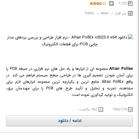
1,122
می کنند.
نرم افزار‎ ← ‏ Altair‎ ← ‏ PollEx
Altair Pollex
مجموعه ای از ابزارها و راه حل های نرم افزاری در حیطه PCB را
برای آسان نمودن تصمیم گیری ها در طراحی سطح سیستم فراهم می کند. در
واقع Altair PollEx جامع ترین و یکپارچه ترین مجموعه ابزارهای لازم برای
مشاهده، تجزیه و تحلیل و تأیید طرح های PCB را برای مهندسان برق،
الکترونیک و تولید گردآوری نموده است.
طراحی یکپارچه رفتار مکانیکی و الکترونیکی یکی از عوامل موفقیت در توسعه
محصولات است و در طراحی و مهندسی محصولات و سیستم های مختلف، به یک
1402/7/8
562 مگابایت
دید در سطح سیستم نیاز است.
ادامه / دانلود
PollEx یک راه حل باز است که داده ها را بی عیب و نقص بین محیط های
مختلف ECAD و شبیه سازی انتقال می دهد. در حالی که ابزارهای طراحی PCB به
طور سنتی برای مهندسین طراحی PCB در نظر گرفته شده است، مهندسین سایر