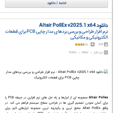
ادامه / دانلود
PollEx یک راه حل باز است که داده ها را بی عیب و نقص بین محیط های
مختلف ECAD و شبیه سازی انتقال می دهد. در حالی که ابزارهای طراحی PCB به
طور سنتی برای مهندسین طراحی PCB در نظر گرفته شده است، مهندسین سایر
رشته ها مانند طراحی سخت افزار، ساخت و آزمایش قطعات مکانیکی و ... نیز می
دانلود Altair PollEx v2025.1 x64
توانند برای بررسی و تحلیل داده های مربوط به طراحی و ساخت PCB ها و IC ها،
از این ابزارها استفاده کنند. ابزارهای PCB Modeler ارائه شده در این مجموعه
نرم افزار طراحی و بررسی بردهای مدار چاپی PCB برای قطعات
امکان مشاهده، ویرایش، اندازه گیری عناصر طرح، پیدا کردن اشیاء، مشاهده
الکترونیکی و مکانیکی
توپولوژی، تجزیه و تحلیل شبکه، مقایسه طرح PCB و ... را برای کاربران فراهم
234
می کنند.
نرم افزار‎ ← ‏ Altair‎ ← ‏ PollEx
Altair Pollex
مجموعه ای از ابزارها و راه حل های نرم افزاری در حیطه PCB را
برای آسان نمودن تصمیم گیری ها در طراحی سطح سیستم فراهم می کند. در
واقع Altair PollEx جامع ترین و یکپارچه ترین مجموعه ابزارهای لازم برای