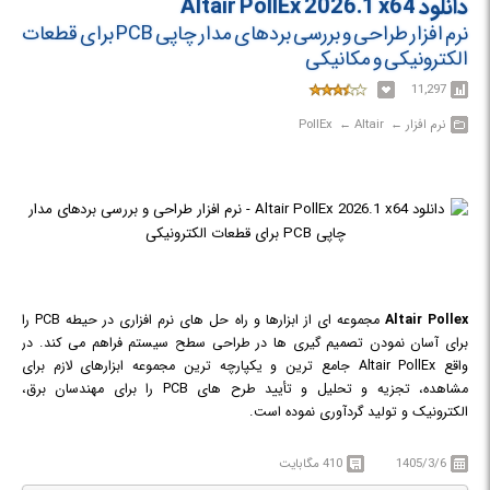
دانلود Altair PollEx 2026.1 x64
نرم افزار طراحی و بررسی بردهای مدار چاپی PCB برای قطعات
الکترونیکی و مکانیکی
11,297
نرم افزار‎ ← ‏ Altair‎ ← ‏ PollEx
Altair Pollex
مجموعه ای از ابزارها و راه حل های نرم افزاری در حیطه PCB را
برای آسان نمودن تصمیم گیری ها در طراحی سطح سیستم فراهم می کند. در
واقع Altair PollEx جامع ترین و یکپارچه ترین مجموعه ابزارهای لازم برای
مشاهده، تجزیه و تحلیل و تأیید طرح های PCB را برای مهندسان برق،
الکترونیک و تولید گردآوری نموده است.
طراحی یکپارچه رفتار مکانیکی و الکترونیکی یکی از عوامل موفقیت در توسعه
محصولات است و در طراحی و مهندسی محصولات و سیستم های مختلف، به یک
1405/3/6
410 مگابایت
دید در سطح سیستم نیاز است.