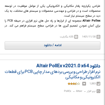
طراحی یکپارچه رفتار مکانیکی و الکترونیکی یکی از عوامل موفقیت در توسعه
محصولات است و در طراحی و مهندسی محصولات و سیستم های مختلف، به یک
دید در سطح سیستم نیاز است.
Altair Pollex
مجموعه ای از ابزارها و راه حل های نرم افزاری در حیطه PCB را
برای آسان نمودن تصمیم گیری ها در طراحی سطح سیستم فراهم می کند. در
واقع Altair PollEx جامع ترین و یکپارچه ترین مجموعه ابزارهای لازم برای
مشاهده، تجزیه و تحلیل و تأیید طرح های PCB را برای مهندسان برق،
1401/11/30
635 مگابایت
الکترونیک و تولید گردآوری نموده است.
ادامه / دانلود
PollEx یک راه حل باز است که داده ها را بی عیب و نقص بین محیط های
مختلف ECAD و شبیه سازی انتقال می دهد. در حالی که ابزارهای طراحی PCB به
طور سنتی برای مهندسین طراحی PCB در نظر گرفته شده است، مهندسین سایر
رشته ها مانند طراحی سخت افزار، ساخت و آزمایش قطعات مکانیکی و ... نیز می
دانلود Altair PollEx v2021.0 x64
توانند برای بررسی و تحلیل داده های مربوط به طراحی و ساخت PCB ها و IC ها،
از این ابزارها استفاده کنند. ابزارهای PCB Modeler ارائه شده در این مجموعه
نرم افزار طراحی و بررسی بردهای مدار چاپی PCB برای قطعات
امکان مشاهده، ویرایش، اندازه گیری عناصرطرح، پیدا کردن اشیاء، مشاهده
الکترونیکی و مکانیکی
توپولوژی، تجزیه و تحلیل شبکه، مقایسه طرح PCB و ... را برای کاربران فراهم
1,883
می کنند.
نرم افزار‎ ← ‏ Altair‎ ← ‏ PollEx