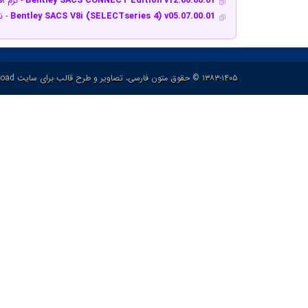
Bentley SACS CONNECT Edition v12.00.00.01
- نرم ا
Bentley SACS V8i (SELECTseries 4) v05.07.00.01
- ن
۱۳۸۳-۱۴۰۵ © حقوق متون فارسی، تصاویر و طرح قالب برای سایت p30download و حقوق سایر محتوا برای پدیدآورنده آن محفوظ هست.