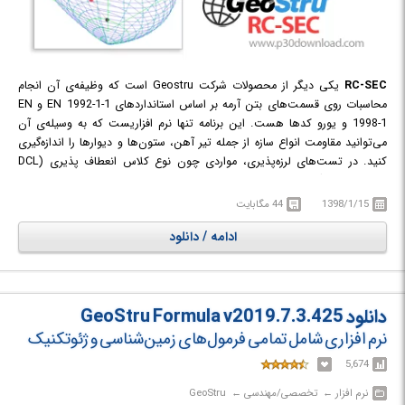
RC-SEC
یکی دیگر از محصولات شرکت Geostru است که وظیفه‌ی آن انجام
محاسبات روی قسمت‌های بتن آرمه بر اساس استاندارد‌های EN 1992-1-1 و EN
1998-1 و یورو کد‌ها هست. این برنامه تنها نرم افزاریست که به وسیله‌ی آن
می‌توانید مقاومت انواع سازه از جمله تیر آهن، ستون‌ها و دیوار‌ها را اندازه‌گیری
کنید. در تست‌های لرزه‌‌پذیری، مواردی چون نوع کلاس انعطاف پذیری (DCL
،DCM یا DCH) و این که آیا بخش مورد نظر در محدوده منطقه بحرانی قرار دارد یا
خیر، در نظر گرفته می‌شود و اگر تست‌ها بر اساس لرزه‌پذیری نباشد، باید کلاس با
1398/1/15
44 مگابایت
نرمش کم (DCL) انتخاب شود که در این صورت تنها استاندارد EN 1992-1-1
ادامه / دانلود
اعمال می‌شود.
دانلود GeoStru Formula v2019.7.3.425
نرم افزاری شامل تمامی فرمول‌های زمین‌شناسی و ژئوتکنیک
5,674
نرم افزار‎ ← ‏ تخصصی/مهندسی‎ ← ‏ GeoStru