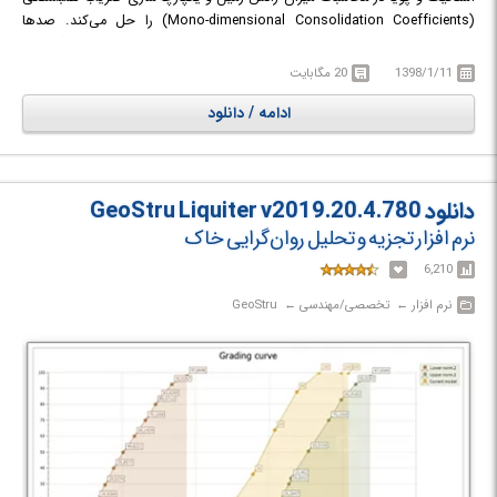
(Mono-dimensional Consolidation Coefficients) را حل می‌کند. صد‌ها
همبستگی بین فرم بسط داده شده و چارت‌های مقیاسی در این نرم افزار گنجانده
شده است. همچنین پایگاه داده گرافیکی‌ای که می‌تواند بین کاربران اشتراک
1398/1/11
20 مگابایت
گذاری شود نیز در دسترس است که شامل هزاران فرمول، ده‌ها خواص ژئوتکنیکی
ادامه / دانلود
و صدها مواد اولیه است.
دانلود GeoStru Liquiter v2019.20.4.780
نرم افزار تجزیه و تحلیل روان‌گرایی خاک
6,210
نرم افزار‎ ← ‏ تخصصی/مهندسی‎ ← ‏ GeoStru