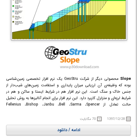
Slope
محصولی دیگر از شرکت GeoStru یک نرم افزار تخصصی زمین‌شناسی
بوده که وظیفه‌ی آن ارزیابی میزان پایداری و استقامت زمین‌های شیب‌دار از
جنس خاک و سنگ است. این نرم افزار هم در شرایط ایستا و ساکن و هم در
شرایط لرزه‌ای و متزلزل کاربرد دارد. این نرم افزار برای انجام آنالیز‌ها به روش تحلیل
حالت تعادل از Fellenius ،Bishop ،Janbu ،Bell ،Sarma ،Spencer
،Morgenstern و Price و از روش عناصر گسسته (DEM) برای سطوح گرد و غیر
گرد استفاده می‌کند. به کمک این نرم افزار می‌توان شکست تدریجی زمین را مورد
1397/12/28
70 مگابایت
تحلیل قرار داده و مدل‌های روابط تغییر شکل نیرو را به کار برد. این نرم افزار امکان
ادامه / دانلود
استحکام‌سازی با استفاده از دیوارهای تقویت شده بتنی، شمع‌ها یا پیل‌ها، قلاب و
تراس‌بندی را نیز به مهندسان می‌دهد.