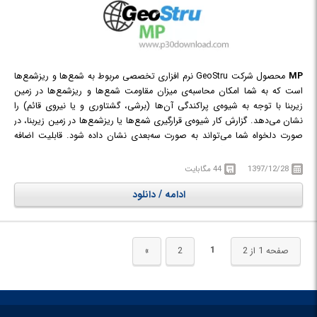
MP
محصول شرکت GeoStru نرم افزاری تخصصی مربوط به شمع‌ها و ریز‌شمع‌ها
است که به شما امکان محاسبه‌ی میزان مقاومت شمع‌ها و ریز‌شمع‌ها در زمین
زیربنا با توجه به شیوه‌ی پراکندگی آن‌ها (برشی، گشتاوری و یا نیروی قائم) را
نشان می‌دهد. گزارش کار شیوه‌ی قرارگیری شمع‌ها یا ریزشمع‌ها در زمین زیربنا، در
صورت دلخواه شما می‌تواند به صورت سه‌بعدی نشان داده شود. قابلیت اضافه
کردن و تغییر دادن ویژگی‌های هندسی حصار‌ها و عناصر متصل به آن مانند تنش
لرزه‌ای، و پارامتر‌های ژئوتکنیکی به گزارش کار وجود دارد و با وارد کردن این
1397/12/28
44 مگابایت
اطلاعات مجموعه‌ای از قابلیت‌های برنامه در قسمت منوهای کشویی، نوار ابزارهای
ادامه / دانلود
قابل جابجایی و یا میان‌برها قابل استفاده می‌شود.
1
صفحه 1 از 2
2
»