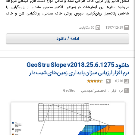
منظور آنالیز روان‌گرایی خاک طراحی شده و شامل انواع تست‌های میدانی مربوطه
می‌شود. نتایج این آزمایشات در زمینه‌ی فاکتور مصون ماندن از روان‌گرایی یا
شاخص پتانسیل روان‌گرایی، دوره‌ی روانی خاک معدنی، روانگرایی شن و خاک
معدنی، مقداردهی متغییر CSR، شدت پخش شدن و استحکام باقیمانده خواهد
بود.
1397/12/29
50 مگابایت
ادامه / دانلود
دانلود GeoStru Slope v2018.25.6.1275
نرم افزار ارزیابی میزان پایداری زمین‌های شیب‌دار
6,746
نرم افزار‎ ← ‏ تخصصی/مهندسی‎ ← ‏ GeoStru