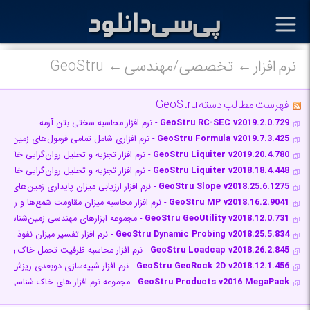
نرم افزار
تخصصی/مهندسی
GeoStru
فهرست مطالب دسته GeoStru
GeoStru RC-SEC v2019.2.0.729
- نرم افزار محاسبه سختی بتن آرمه
GeoStru Formula v2019.7.3.425
- نرم افزاری شامل تمامی فرمول‌های زمین‌شن
GeoStru Liquiter v2019.20.4.780
- نرم افزار تجزیه و تحلیل روان‌گرایی خاک
GeoStru Liquiter v2018.18.4.448
- نرم افزار تجزیه و تحلیل روان‌گرایی خاک
GeoStru Slope v2018.25.6.1275
- نرم افزار ارزیابی میزان پایداری زمین‌های شی
GeoStru MP v2018.16.2.9041
- نرم افزار محاسبه میزان مقاومت شمع‌ها و ریزشم
GeoStru GeoUtility v2018.12.0.731
- مجموعه ابزار‌های مهندسی زمین‌شناسی
GeoStru Dynamic Probing v2018.25.5.834
- نرم افزار تفسیر میزان نفوذ پذ
GeoStru Loadcap v2018.26.2.845
- نرم افزار محاسبه ظرفیت تحمل خاک و آ
GeoStru GeoRock 2D v2018.12.1.456
- نرم افزار شبیه‌سازی دوبعدی ریزش صخ
GeoStru Products v2016 MegaPack
- مجموعه نرم افزار های خاک شناسی، م