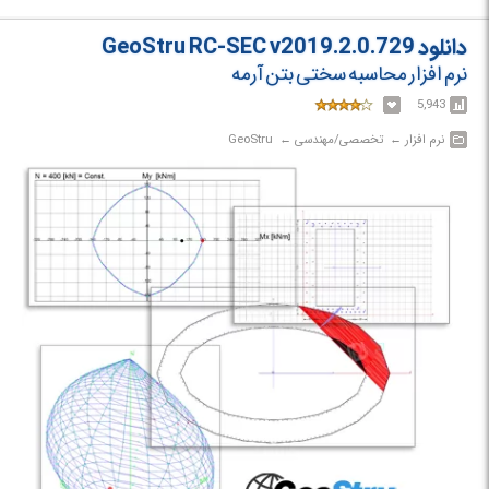
دانلود GeoStru RC-SEC v2019.2.0.729
نرم افزار محاسبه سختی بتن آرمه
5,943
نرم افزار‎ ← ‏ تخصصی/مهندسی‎ ← ‏ GeoStru