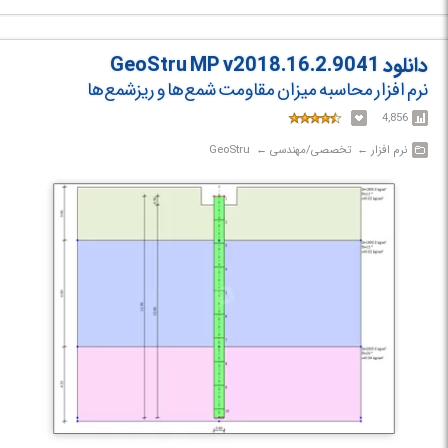
دانلود GeoStru MP v2018.16.2.9041
نرم افزار محاسبه میزان مقاومت شمع‌ها و ریزشمع‌ها
4,856
نرم افزار‎ ← ‏ تخصصی/مهندسی‎ ← ‏ GeoStru