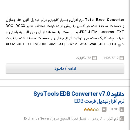
Total Excel Converter
نرم افزاری بسیار کاربردی برای تبدیل فایل ها، جداول
و صفحات ساخته شده در اکسل به بیش از ده فرمت مختلف نظیر DOC ،DOCX
،PDF ،HTML ،Access ،TXT و ... است. با استفاده از این نرم افزار به راحتی و
تنها با چند کلیک ساده می توانید انواع جداول و صفحات ساخته شده با فرمت
های XLSM ،XLT ،XLTM ،ODS ،XML ،SQL ،WK2 ،WKS ،WAB ،DBF ،TEX
،DIF و ... را علاوه بر موارد ذکر شده به سایر فرمت ها نظیر ODT ،ODS ،XML
،SQL ،CSV ،Lotus ،DBF ،TEX ،DIFF ،SYLK و LaTeX تبدیل نمایید.
1405/5/12
72 مگابایت
ادامه / دانلود
دانلود SysTools EDB Converter v7.0
نرم افزار تبدیل فرمت EDB
8,785
نرم افزار‎ ← ‏ کاربردی‎ ← ‏ تبدیل فایل | اکسچنج سرور / Exchange Server