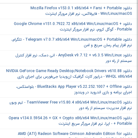
دانلود Mozilla Firefox v153.0.1 x86/x64 + Farsi + Portable
Win/Linux/macOS - فایرفاکس، نرم افزار مرورگر اینترنت
دانلود Google Chrome v151.0.7922.72 x86/x64 Win/Linux/macOS +
Portable - گوگل کروم، نرم افزار مرورگر اینترنت
دانلود Telegram v7.0.7 x86/x64 Win/Linux/macOS + Portable - تلگرام،
نرم افزار پیام رسان سریع و امن
دانلود AnyDesk v9.7.12 + v6.3.5 Win/Linux - انی دسک، نرم افزار کنترل
سیستم از راه دور
دانلود NVIDIA GeForce Game Ready Desktop/Notebook Drivers v610.88
WHQL x86/x64 - درایور کارت گرافیک ان‌ویدیا جی‌فورس برای اجرای بازی
دانلود BlueStacks App Player v5.22.252.1007 + Offline - بلواستکس،
اجرای برنامه‌ و بازی‌ اندروید در ویندوز
دانلود TeamViewer Free v15.80.4 x86/x64 Win/Linux/macOS - تیم ویور،
نرم افزار مدیریت سیستم از راه دور
دانلود Opera v134.0.5954.26 + GX + Crypto x86/x64 Win/Linux/macOS
+ Portable - اپرا، نرم افزار مرورگر سریع اینترنت
دانلود AMD (ATI) Radeon Software Crimson Adrenalin Edition for