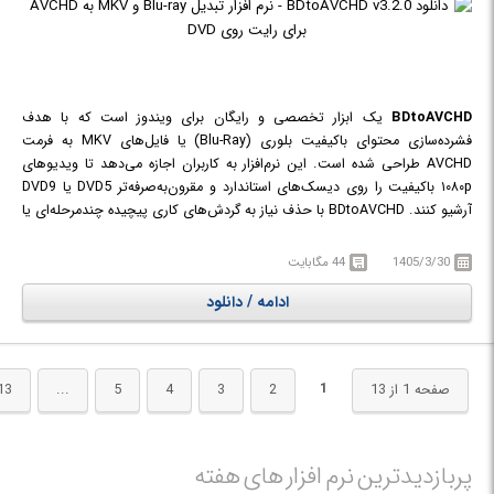
BDtoAVCHD
یک ابزار تخصصی و رایگان برای ویندوز است که با هدف
فشرده‌سازی محتوای باکیفیت بلوری (Blu-Ray) یا فایل‌های MKV به فرمت
AVCHD طراحی شده است. این نرم‌افزار به کاربران اجازه می‌دهد تا ویدیوهای
۱۰۸۰p باکیفیت را روی دیسک‌های استاندارد و مقرون‌به‌صرفه‌تر DVD5 یا DVD9
آرشیو کنند. BDtoAVCHD با حذف نیاز به گردش‌های کاری پیچیده چندمرحله‌ای یا
نصب کدک‌های جانبی، فرآیند تبدیل را برای کسانی که می‌خواهند ساختارهای
دیسک قابل پخش و سازگار با اکثر پلیرهای خانگی بلوری و کنسول‌های بازی مانند
1405/3/30
44 مگابایت
پلی‌استیشن ۳ و ۴ بسازند، تسهیل می‌کند. این برنامه به عنوان یک راهکار
ادامه / دانلود
همه‌کاره، محاسبات نرخ بیت (Bitrate)، مدیریت ترک‌های صوتی و ادغام
زیرنویس‌ها را به طور خودکار انجام می‌دهد تا بالاترین کیفیت بصری را در ظرفیت
محدود دیسک‌ها ارائه دهد.
1
صفحه 1 از 13
2
3
4
5
...
13
پربازدیدترین نرم افزار های هفته