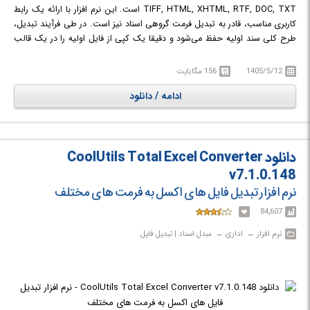
TIFF, HTML, XHTML, RTF, DOC, TXT است. این نرم افزار با ارائه یک رابط
کاربری مناسب، قادر به تبدیل فرمت گروهی اسناد نیز است. در طی فرآیند تبدیل،
طرح کلی سند اولیه حفظ می‌شود و دقیقا یک کپی از فایل اولیه را در یک قالب
جدید دریافت خواهید کرد. علاوه بر این، ویژگی های قدرتمند و اختیاری بیشتری
در برنامه ارائه شده است که در دستیابی به نتایج عالی کمک می کند. برای مثال
1405/5/12
156 مگابایت
می توانید فایل پی دی اف خروجی را رمزگذاری کنید یا چندین سند ورودی Word
ادامه / دانلود
را باهم ادغام کنید. برای کاربران حرفه ای تر نیز، Total Doc Converter می تواند
از طریق خط فرمان اجرا شود.
دانلود CoolUtils Total Excel Converter
v7.1.0.148
نرم افزار تبدیل فایل های اکسل به فرمت های مختلف
84,607
نرم افزار‎ ← ‏ اداری‎ ← ‏ مبدل اسناد | تبدیل فایل