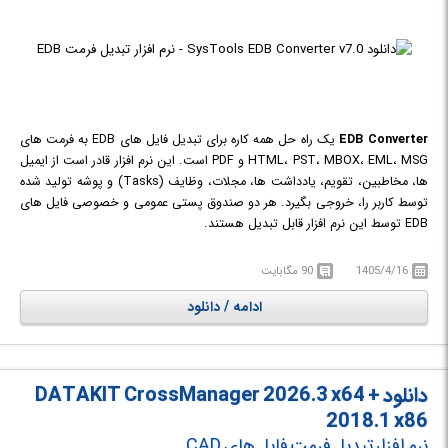
EDB Converter
یک راه حل همه کاره برای تبدیل فایل های EDB به فرمت های
HTML، PST، MBOX، EML، MSG و PDF است. این نرم افزار قادر است از ایمیل
ها، مخاطبین، تقویم، یادداشت ها، مجلات، وظایف (Tasks) و پوشه تولید شده
توسط کاربر را، خروجی بگیرد. هر دو صندوق پستی عمومی و خصوصی فایل های
EDB توسط این نرم افزار قابل تبدیل هستند.
فایل EDB در واقع یک پایگاه داده است که توسط Microsoft Exchange Server
ایجاد شده است و در بسیاری موارد ممکن است نیاز باشد تا فرمت فایل های EDB
1405/4/16
90 مگابایت
را تغییر دهیم. با استفاده از نرم افزار EDB Converter شما به راحتی می توانید
ادامه / دانلود
فایل های Exchange EDB را به فرمت های مختلف تبدیل کنید. این ابزار
همچنین Offline Exchange EDB Mailboxes را به فرمت های HTML و فایل
های دیگر تبدیل می کند.
دانلود DATAKIT CrossManager 2026.3 x64 +
2018.1 x86
نرم افزار تبدیل فرمت فایل های CAD