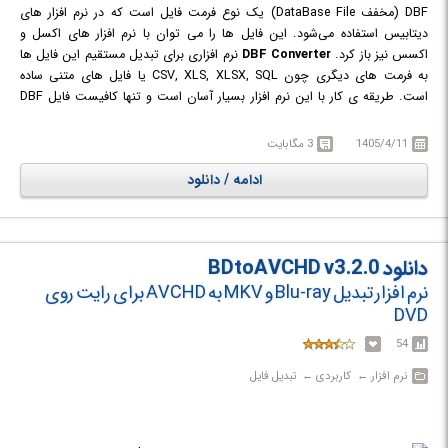
DBF (مخفف DataBase File) یک نوع فرمت فایل است که در نرم افزار های
دیتابیس استفاده می‌شود. این فایل ها را می توان با نرم افزار های اکسل و
اکسس نیز باز کرد.
DBF Converter
نرم افزاری برای تبدیل مستقیم این فایل ها
به فرمت های دیگری چون CSV, XLS, XLSX, SQL یا فایل های متنی ساده
است. طریقه ی کار با این نرم افزار بسیار آسان است و تنها کافیست فایل DBF
موردنظر یا فولدری که حاوی این فایل ها است را مشخص کرده و پس از انتخاب
فیلد ها و فیلتر های خروجی دلخواه، آن ها را به فرمت های موردنظر خود تبدیل
1405/4/11
3 مگابایت
کنید.
ادامه / دانلود
دانلود BDtoAVCHD v3.2.0
نرم افزار تبدیل Blu-ray و MKV به AVCHD برای رایت روی
DVD
54
نرم افزار‎ ← ‏ کاربردی‎ ← ‏ تبدیل فایل