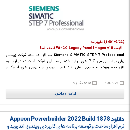
(1401/9/23) تغییرات:
- افزونه
WinCC Legacy Panel Images v18
اضافه شد!
Siemens SIMATIC STEP 7 Professional
نرم افزار قدرتمند شرکت زیمنس
برای برنامه نویسی PLC های تولید شده توسط این شرکت است که در این نرم
افزار تمام ورودی و خروجی های PLC اعم از ورودی و خروجی های آنالوگ و
دیجیتال، مدول شمارشگر، مدول وضعیت و غیره تعبیه شده که می‌بایست در
صورت استفاده در نرم افزار پیکر بندی سخت افزاری شوند.
1401/9/23
8878 مگابایت
PLC یا Programmable Logic Controller یک کنترل کننده‌ی نرم افزاری است که
ادامه / دانلود
در قسمت ورودی، اطلاعاتی رابه صورت Binary دریافت و آن‌ها را طبق برنامه‌ای
که در حافظه‌اش ذخیره شده پردازش می‌کند و نتیجۀ عملیات را نیز از قسمت
خروجی به صورت فرمان‌هایی به گیرنده‌ها و اجرا کننده‌های فرمان (Actuators)
ارسال می‌کند. به عبارت دیگر PLC عبارت از یک کنترل کننده‌ی منطقی است که
دانلود Appeon Powerbuilder 2022 Build 1878
می‌توان منطق کنترل را توسط برنامه برای آن تعریف نمود و در صورت نیاز، به
نرم افزار ساخت و توسعه برنامه های کاربردی ویندوز، اندروید و
راحتی آن را تغییر داد. اولین PLC در سال 1968 در آمریكا ساخته شد و در سال