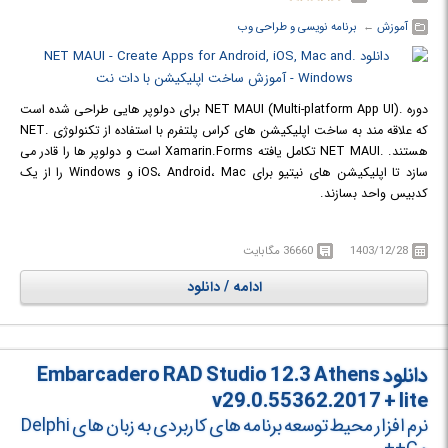
آموزش
← ‏
برنامه نویسی و طراحی وب
دوره .NET MAUI (Multi-platform App UI) برای دولوپر هایی طراحی شده است
که علاقه مند به ساخت اپلیکیشن های کراس پلتفرم با استفاده از تکنولوژی .NET
هستند. .NET MAUI تکامل یافته Xamarin.Forms است و دولوپر ها را قادر می
سازد تا اپلیکیشن های نیتیو برای iOS، Android، Mac و Windows را از یک
کدبیس واحد بسازند.
در دوره آموزشی .NET MAUI - Create Apps for Android, iOS, Mac and
Windows با ساخت اپلیکیشن های کراس پلتفرم با استفاده از .NET MAUI آشنا
1403/12/28
36660 مگابایت
خواهید شد.
ادامه / دانلود
دانلود Embarcadero RAD Studio 12.3 Athens
v29.0.55362.2017 + lite
نرم افزار محیط توسعه برنامه های کاربردی به زبان های Delphi