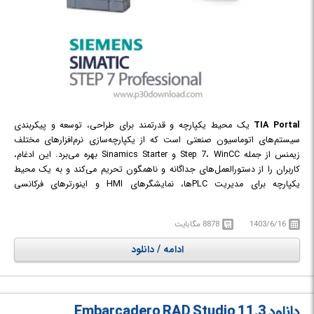
TIA Portal
یک محیط یکپارچه و قدرتمند برای طراحی، توسعه و پیکربندی
سیستم‌های اتوماسیون صنعتی است که از یکپارچه‌سازی نرم‌افزارهای مختلف
زیمنس از جمله Step 7، WinCC و Sinamics Starter بهره می‌برد. این ادغام،
کاربران را از دستورالعمل‌های جداگانه و ناهمگون تحریم می‌کند و به یک محیط
یکپارچه برای مدیریت PLC‌ها، نمایشگرهای HMI و اینورترهای فرکانسی
می‌انجامد.
طراحی و توسعه در این محیط بر اساس ساختار بلوک‌ها انجام می‌شود. یک روش
1403/6/16
8878 مگابایت
سازمان‌یافته و منطقی که نه تنها به راحتی کاربران را در توسعه، نگهداری و
تشخیص سیستم‌های صنعتی همراهی می‌کند، بلکه امکان افزایش و به‌روزرسانی
ادامه / دانلود
سیستم‌ها را نیز با حفظ سازمان‌یافته‌ی منطقی فراهم می‌کند. در این سیستم،
دستگاه‌های کنترلی (PLC) نقش مترجم را بر عهده دارند.
Siemens SIMATIC STEP 7 Professional نرم افزار قدرتمند شرکت زیمنس برای
برنامه نویسی PLC های تولید شده توسط این شرکت است که در این نرم افزار
دانلود Embarcadero RAD Studio 11.3