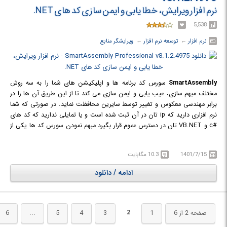
نرم افزار ویرایش، خطا یابی و ایمن سازی کد های NET.
5,538
نرم افزار
← ‏
توسعه نرم افزار
← ‏
ویرایشگر منابع
SmartAssembly
سورس کد برنامه ها و اپلیکیشن های شما را به سه روش
مختلف مبهم سازی، عیب یابی و ایمن سازی می کند تا از این طریق آن ها را در
برابر مهندسی معکوس و تغییر توسط سایرین محافظت نماید. در صورتی که شما
نرم افزاری دارید که ip تان در آن ثبت شده است و یا تمایلی ندارید که کد های
#c و VB.NET تان در دسترس عموم قرار بگیرد مبهم نمودن سورس کد ها یکی از
راه حل های موجود برای محافظت از این اطلاعات است. در این برنامه شما
مجموعه کاملی از ابزار مبهم سازی را شامل ویرایش نام، مبهم سازی کنترل جریان،
1401/7/15
10.3 مگابایت
رمز گذاری رشته ها، ارجاع پروکسی پویا و مبهم کردن علائم را در اختیار دارید. این
برنامه به سه روش نرم افزار های شما را بهبود می بخشد : از طریق مبهم کردن
ادامه / دانلود
سورس کدها، اضافه کردن سیستم گزارش خودکار خطا که کد هایی را به سورس
شما می افزاید که از این طریق به صورت خودکار خطاهای برنامه را ردیابی کرده و
گزارش آن ها را به طرق مختلف ارسال می کند و دسته بندی فایل های DLL برای
جلوگیری از گم شدن و یا دسترسی دیگران به آن.
2
صفحه 2 از 6
1
3
4
5
...
6