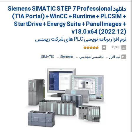
دانلود Siemens SIMATIC STEP 7 Professional
(TIA Portal) + WinCC + Runtime + PLCSIM +
StartDrive + Energy Suite + Panel Images +
v18.0 x64 (2022.12)
نرم افزار برنامه نویسی PLC های شرکت زیمنس
36,998
نرم افزار
← ‏
تخصصی/مهندسی
← ‏
Siemens
← ‏
SIMATIC