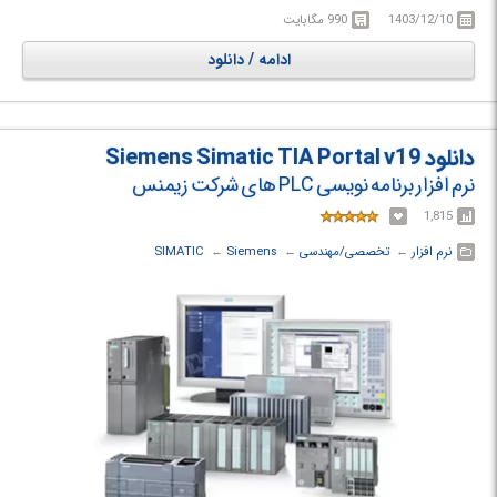
استثناها، لیست‌ها و پرس‌و‌جوی داده‌ها با LINQ آشنا خواهید شد.
1403/12/10
990 مگابایت
در Visual Basic Essential Training دوره با برنامه‌نویسی ویژوال بیسیک و
ساخت انواع مختلف برنامه‌های کاربردی آشنا خواهید شد.
ادامه / دانلود
دانلود Siemens Simatic TIA Portal v19
نرم افزار برنامه نویسی PLC های شرکت زیمنس
1,815
نرم افزار
← ‏
تخصصی/مهندسی
← ‏
Siemens
← ‏
SIMATIC