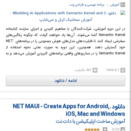
آموزش
← ‏
برنامه نویسی و طراحی وب
در این دوره آموزشی، شرکت‌کنندگان با مفاهیم کلیدی و اجزای سازنده کتابخانه
Semantic Kernel آشنا می‌شوند. آن‌ها یاد خواهند گرفت که چگونه پلاگین‌های
سفارشی ایجاد کنند تا قابلیت‌های مدل‌های هوش مصنوعی را در برنامه‌های .NET
خود گسترش دهند. همچنین، این دوره به صورت عملی نحوه استفاده از
Semantic Kernel را در سناریوهای واقعی برنامه‌های کاربردی آموزش می‌دهد و به
شرکت‌کنندگان مهارت‌های لازم برای ساخت برنامه‌های هوشمند مبتنی بر هوش
مصنوعی با استفاده از .NET را ارائه می‌دهد.
1404/4/1
401 مگابایت
در دوره آموزشی Active Directory & Group Policy on Window Server
Bootcamp با نحوه ساخت برنامه‌های کاربردی هوشمند با استفاده از کتابخانه
ادامه / دانلود
Semantic Kernel در محیط .NET آشنا خواهید شد.
دانلود .NET MAUI - Create Apps for Android,
iOS, Mac and Windows
آموزش ساخت اپلیکیشن با دات نت
3,159