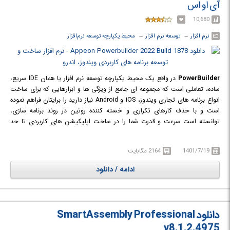
آی او اس
1973 وارد بازار آلمان شد و اكنون در جهان شركت‌های مختلفی چون شرکت
زیمنس آلمان در زمینه ساخت و كاربرد PLC فعالیت دارند که اکثر PLC های
10,680
موجود در ایران از محصولات شرکت زیمنس بوده و همچنین آموزش‌های
نرم افزار
← ‏
توسعه نرم افزار
← ‏
محیط یکپارچه توسعه نرم‌افزار
سیستم‌های اتوماسیون صنعتی که در مراکز آموزشی فنی و حرفه‌ای صورت
می‌پذیرد بر پایه‌ی همین سخت‌افزارهای شرکت زیمنس است.
PowerBuilder
در واقع یک محیط یکپارچه توسعه نرم افزار یا همان IDE سریع،
ساده، تعاملی است که مجموعه ای جامع از ویژگی ها و ابزارهایی که برای ساخت
انواع برنامه های تجاری ویندوز، iOS و Android نیاز دارید را برایتان فراهم نموده
است و با حذف کارهای تکراری و خسته کننده روتین در روند برنامه سازی،
توانسته است سرعت و قدرت شما را در ساخت اپلیکیشن های کاربردی تا حد
زیادی افزایش دهد.
با استفاده از این IDE می توانید اپلیکیشن های تحت معماری کلود (Cloud App
1401/7/19
2164 مگابایت
Architecture) ایجاد کنید. Powerbuilder از PowerScript به‌عنوان زبان برنامه
نویسی native client و از C# به‌عنوان زبان برنامه نویسی سرور استفاده می کند و
ادامه / دانلود
همچنین برای برنامه نویسی سمت سرور از .NET Core پشتیبانی می کند. در انتها
می توان بطور خلاصه این گونه بیان نمود که Powerbuilder محصولی قدرتمند از
Appeon است که در ساخت سریعتر و ارائه محصولات نرم افزاری با کیفیت تر برای
سیستم عامل های ویندوز، ios و اندروید به شما کمک می کند.
دانلود SmartAssembly Professional
v8.1.2.4975