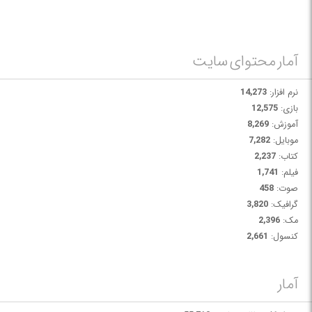
آمار محتوای سایت
نرم افزار:
14,273
بازی:
12,575
آموزش:
8,269
موبایل:
7,282
کتاب:
2,237
فیلم:
1,741
صوت:
458
گرافیک:
3,820
مک:
2,396
کنسول:
2,661
آمار