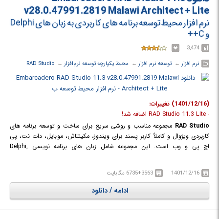
تمام ورودی و خروجی های PLC اعم از ورودی و خروجی های آنالوگ و دیجیتال،
v28.0.47991.2819 Malawi Architect + Lite
مدول شمارشگر، مدول وضعیت و غیره تعبیه شده که می‌بایست در صورت استفاده
نرم افزار محیط توسعه برنامه های کاربردی به زبان های Delphi
در نرم افزار پیکر بندی سخت افزاری شوند.
و C++
3,474
نرم افزار
← ‏
توسعه نرم افزار
← ‏
محیط یکپارچه توسعه نرم‌افزار
← ‏
RAD Studio
(1401/12/16) تغییرات:
- RAD Studio 11.3 Lite اضافه شد!
RAD Studio
مجموعه مناسب و روشی سریع برای ساخت و توسعه برنامه های
کاربردی ویژوال و کاملاً کاربر پسند برای ویندوز، مکینتاش، موبایل، دات نت، پی
اچ پی و وب است. این مجموعه شامل زبان های برنامه نویسی Delphi,
C++Builder, Embarcadero Prism و RadPHP بوده و تمام ابزارها و امکانات لازم
برای برنامه نویسی را با حفظ سادگی، فراهم می کند تا برنامه نویسان با صرفه
1401/12/16
6735+3563 مگابایت
جویی در وقت خود، قادر به ساخت برنامه هایی قدرتمند تحت پلتفرم های
مختلف (از جمله نوشتن برنامه های کاربردی با زبان دلفی برای ویندوز های 64
ادامه / دانلود
بیتی) باشند. RAD Studio یکی از محصولات شرکت Embarcader است.