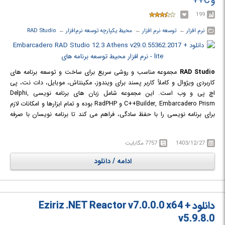
و C++
199
نرم افزار
← ‏
توسعه نرم افزار
← ‏
محیط یکپارچه توسعه نرم‌افزار
← ‏
RAD Studio
RAD Studio
مجموعه مناسب و روشی سریع برای ساخت و توسعه برنامه های
کاربردی ویژوال و کاملاً کاربر پسند برای ویندوز، مکینتاش، موبایل، دات نت، پی
اچ پی و وب است. این مجموعه شامل زبان های برنامه نویسی Delphi,
C++Builder, Embarcadero Prism و RadPHP بوده و تمام ابزارها و امکانات لازم
برای برنامه نویسی را با حفظ سادگی، فراهم می کند تا برنامه نویسان با صرفه
جویی در وقت خود، قادر به ساخت برنامه هایی قدرتمند تحت پلتفرم های
مختلف (از جمله نوشتن برنامه های کاربردی با زبان دلفی برای ویندوز های 64
1403/12/27
7757 مگابایت
بیتی) باشند. RAD Studio یکی از محصولات شرکت Embarcader است.
ادامه / دانلود
دانلود Eziriz .NET Reactor v7.0.0.0 x64 +
v5.9.8.0