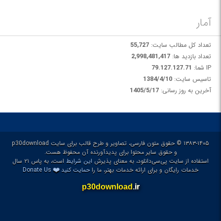
آمار
تعداد کل مطالب سایت:
55,727
تعداد بازدید ها:
2,998,481,417
IP شما:
79.127.127.71
تاسیس سایت:
1384/4/10
آخرین به روز رسانی:
1405/5/17
۱۳۸۳-۱۴۰۵ © حقوق متون فارسی، تصاویر و طرح قالب برای سایت p30download
و حقوق سایر محتوا برای پدیدآورنده آن محفوظ هست.
استفاده از سایت پی‌سی‌دانلود، به معنای پذیرش
این شرایط
است، به پاس ۲۱ سال
❤️
خدمات رایگان و برای ارائه خدمات بهتر، ما را
حمایت کنید
Donate Us
p30download