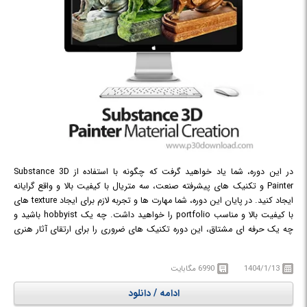
در این دوره، شما یاد خواهید گرفت که چگونه با استفاده از Substance 3D
Painter و تکنیک های پیشرفته صنعت، سه متریال با کیفیت بالا و واقع گرایانه
ایجاد کنید. در پایان این دوره، شما مهارت ها و تجربه لازم برای ایجاد texture های
با کیفیت بالا و مناسب portfolio را خواهید داشت. چه یک hobbyist باشید و
چه یک حرفه ای مشتاق، این دوره تکنیک های ضروری را برای ارتقای آثار هنری
3D شما ارائه می دهد.
در دوره آموزشی Substance 3D Painter Material Creation با ایجاد متریال های
1404/1/13
6990 مگابایت
واقع گرایانه در Substance 3D Painter آشنا خواهید شد.
ادامه / دانلود