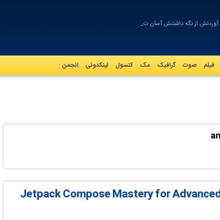
آوردنش از نگه داشتنش آسان تر است
فیلم
صوت
گرافيک
مک
کنسول
لینکدونی
انجمن