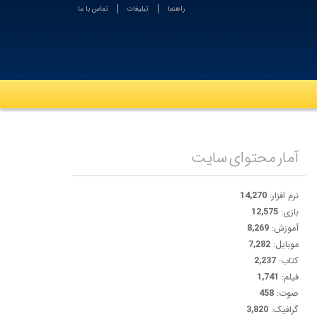
راهنما
تبلیغات
تماس با ما
آمار محتوای سایت
نرم افزار:
14,270
بازی:
12,575
آموزش:
8,269
موبایل:
7,282
کتاب:
2,237
فیلم:
1,741
صوت:
458
گرافیک:
3,820