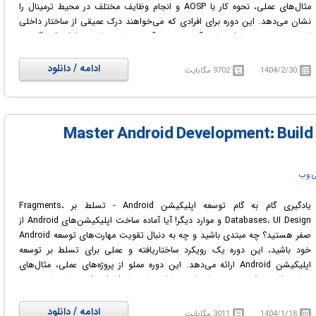
مثال‌های عملی، نحوه کار با AOSP و انجام وظایف مختلف در محیط ترمینال را
نشان می‌دهد. این دوره برای افرادی که می‌خواهند درک عمیقی از ساختار داخلی
اندروید و نحوه سفارشی‌سازی آن به دست آورند، مناسب است. شرکت‌کنندگان در
پایان دوره قادر خواهند بود یک نسخه سفارشی از اندروید با ویژگی‌های مورد نظر
خود ایجاد کنند.
ادامه / دانلود
1404/2/30
9702 مگابایت
در دوره آموزشی Visual Embedded Android (AOSP) with Drawings and
Practice با طراحی‌ها و تمرین با مفاهیم و ساختار پروژه متن‌باز اندروید آشنا
خواهید شد و نحوه سفارشی‌سازی آن را خواهید آموخت.
ی وب
یادگیری گام به گام توسعه اپلیکیشن Android - تسلط بر Fragments،
Databases، UI Design و موارد دیگر! آیا آماده ساخت اپلیکیشن‌های Android از
صفر هستید؟ چه مبتدی باشید و چه به دنبال تقویت مهارت‌های توسعه Android
خود باشید، این دوره یک رویکرد ساختاریافته و عملی برای تسلط بر توسعه
اپلیکیشن Android ارائه می‌دهد. این دوره مملو از پروژه‌های عملی، مثال‌های
دنیای واقعی و کدنویسی عملی است تا اطمینان حاصل شود که مهارت‌های توسعه
Android در سطح صنعت را توسعه می‌دهید.
در دوره آموزشی Master Android Development: Build Real Apps with
ادامه / دانلود
1404/1/18
3011 مگابایت