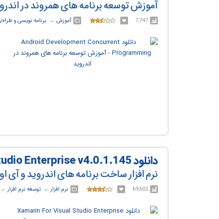
آموزش توسعه برنامه های همروند در اندرو
7,747
آموزش
← ‏
برنامه نویسی و طراح
دانلود Xamarin For Visual Studio Enterprise v4.0.1.145
نرم افزار ساخت برنامه های اندروید و آی او
69,602
نرم افزار
← ‏
توسعه نرم افزار
← ‏