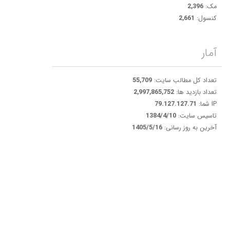
مک:
2,396
کنسول:
2,661
آمار
تعداد کل مطالب سایت:
55,709
تعداد بازدید ها:
2,997,865,752
IP شما:
79.127.127.71
تاسیس سایت:
1384/4/10
آخرین به روز رسانی:
1405/5/16