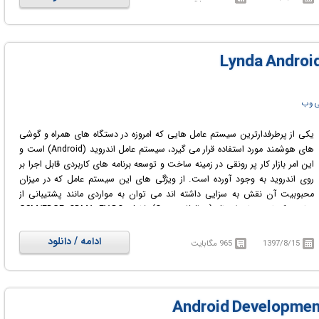
Android Pie با ساخت اپلیکیشن‌های واقعی Android آشنا می‌شوید.
ی وب
یکی از پرطرفدارترین سیستم عامل هایی که امروزه در دستگاه های همراه و گوشی
های هوشمند مورد استفاده قرار می گیرد، سیستم عامل اندروید (Android) است و
این امر بازار کار پر رونقی در زمینه ساخت و توسعه برنامه های کاربردی قابل اجرا بر
روی اندروید به وجود آورده است. از ویژگی های این سیستم عامل که در میزان
محبوبیت آن نقش به سزایی داشته اند می توان به مواردی مانند پشتیبانی از
تمامی تکنولوژی‌های اتصال (=Connectivity) شامل GSM/EDGE, CDMA, EV-DO,
UMTS, بلوتوث و وای-فای، پشتیبانی از سخت افزارهای مختلف همچون جی پی
اس و دوربین‌های متنوع، پشتیبانی از فرمت‌های مختلف فایل‌های مالتی مدیا مثل
ادامه / دانلود
1397/8/15
965 مگابایت
MPEG-۴, H.۲۶۴, MP3, AAC, AMR, JPEG, PNG, GIF، امکان ارسال پیغام‌های
متنی یا همان اس ام اس (SMS) از فرم‌های SMS, MMS و XMPP، دارای مرورگری
بر اساس فریم ورک اوپن سورس WebKit، استفاده از نرم‌افزار SQLite برای ذخیره
داده‌ها و مدیریت بانک‌های اطلاعاتی و ... اشاره نمود.
در دوره های آموزشی Lynda Android Development Tips Weekly شما با مفاهیم