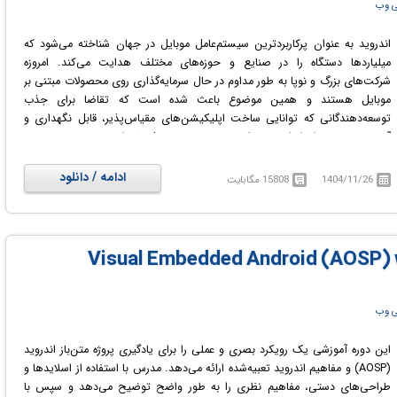
ی وب
اندروید به عنوان پرکاربردترین سیستم‌عامل موبایل در جهان شناخته می‌شود که
میلیاردها دستگاه را در صنایع و حوزه‌های مختلف هدایت می‌کند. امروزه
شرکت‌های بزرگ و نوپا به طور مداوم در حال سرمایه‌گذاری روی محصولات مبتنی بر
موبایل هستند و همین موضوع باعث شده است که تقاضا برای جذب
توسعه‌دهندگانی که توانایی ساخت اپلیکیشن‌های مقیاس‌پذیر، قابل نگهداری و
آماده عرضه به بازار را دارند، به بالاترین حد خود در سال‌های اخیر برسد.
دوره آموزشی «توسعه پیشرفته اندروید با جت‌پک کامپوز» دقیقاً برای پاسخ به این
نیاز بازار طراحی شده است. مخاطبان هدف این دوره، توسعه‌دهندگانی هستند که
ادامه / دانلود
1404/11/26
15808 مگابایت
با اصول اولیه و پایه برنامه‌نویسی اندروید آشنایی دارند اما اکنون قصد دارند دانش
خود را گسترش داده و مهارت‌های خود را به سطح حرفه‌ای و استانداردهای واقعی
پروژه‌های بزرگ برسانند. در این مسیر آموزشی، تمرکز اصلی بر استفاده از جدیدترین
ابزارها و کتابخانه‌های ارائه شده توسط گوگل است تا فرآیند توسعه اپلیکیشن
سریع‌تر و بهینه‌تر انجام شود.
در دوره آموزشی Jetpack Compose Mastery for Advanced Android App
Development با اصول حرفه‌ای و استانداردهای روز برنامه‌نویسی اندروید برای ورود
ی وب
به بازار کار آشنا خواهید شد.
این دوره آموزشی یک رویکرد بصری و عملی را برای یادگیری پروژه متن‌باز اندروید
(AOSP) و مفاهیم اندروید تعبیه‌شده ارائه می‌دهد. مدرس با استفاده از اسلایدها و
طراحی‌های دستی، مفاهیم نظری را به طور واضح توضیح می‌دهد و سپس با