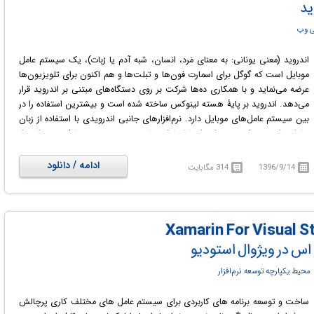
ید
مورد نیاز در برنامه نویسی اپ های اندروید و نکات و ترفندهای توسعه آن آشنا می
شوید.
ی وب
اندروید (معنی یونانی: به معنای مَرد، انسان، شبه آدم یا رُبات)، یک سیستم عامل
موبایل است که گوگل برای اسمارت فون‌ها و تبلت‌ها و هم اکنون برای تلویزیون‌ها
عرضه می‌نماید و با همکاری ده‌ها شرکت بر روی دستگاه‌های مبتنی بر اندروید قرار
می‌دهد. اندروید بر پایهٔ هسته لینوکس ساخته شده‌ است و بیشترین استفاده را در
بین سیستم عامل‌های موبایل دارد. نرم‌افزارهای جانبی اندرویدی با استفاده از زبان
جاوا نوشته می‌شوند و برای ارتباط با لایه‌های زیرین سیستم عامل می‌توانند از
کتابخانه‌های جاوایی اندروید استفاده کنند. بخش رابط کاربری سیستم عامل
اندروید با زبان جاوا نوشته شده‌است و بسیاری از برنامه‌های اندروید هم با جاوا
ادامه / دانلود
1396/9/14
314 مگابایت
نوشته شده‌اند. اما این سیستم عامل، Java Virtual Machine ندارد. برای اجرای
برنامه‌های جاوایی روی این سیستم عامل، کدهای جاوا به کدهای Dalvik تبدیل
می‌شوند و سپس روی Dalvik Virtual Machine اجرا می‌شوند. دالویک یک ماشین
مجازی جاوایی است که برای سیستم عامل اندروید بهینه شده‌است تا هم RAM و
هم CPU و هم باتری کمتری مصرف کند. برنامه‌های جاوایی معمولی هم که روی
 اس در ویژوال استودیو
گوشی‌های دیگر اجرا می‌شوند با استفاده از نرم‌افزارهای شبیه‌ساز ماشین مجازی جاوا
مانند j2ME MIDP Runner روی این سیستم عامل قابل اجرا هستند.
محیط یکپارچه توسعه نرم‌افزار
در دوره آموزشی Lynda Android Development Concurrent Programming با
توسعه برنامه های همروند در اندروید آشنا می شوید.
ساخت و توسعه برنامه های کاربردی برای سیستم عامل های مختلف کاری پرچالش