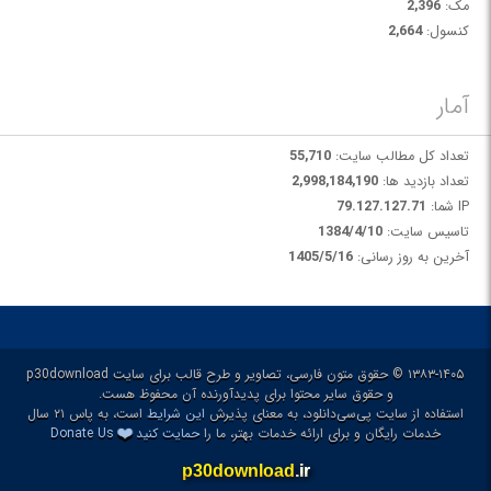
مک:
2,396
کنسول:
2,664
آمار
تعداد کل مطالب سایت:
55,710
تعداد بازدید ها:
2,998,184,190
IP شما:
79.127.127.71
تاسیس سایت:
1384/4/10
آخرین به روز رسانی:
1405/5/16
۱۳۸۳-۱۴۰۵ © حقوق متون فارسی، تصاویر و طرح قالب برای سایت p30download
و حقوق سایر محتوا برای پدیدآورنده آن محفوظ هست.
استفاده از سایت پی‌سی‌دانلود، به معنای پذیرش
این شرایط
است، به پاس ۲۱ سال
❤️
خدمات رایگان و برای ارائه خدمات بهتر، ما را
حمایت کنید
Donate Us
p30download