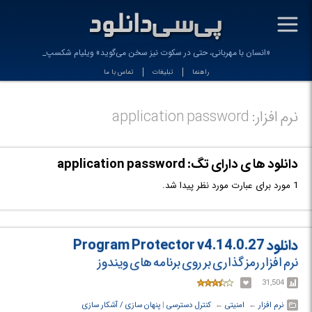
-
«انسان با مهربانی، حتی در سکوت نیز سخن می‌گوید» ویلیام شکسپی_
راهنما
تبلیغات
تماس با ما
نرم افزار: application password
دانلود ها ی دارای تگ: application password
1 مورد برای عبارت مورد نظر پیدا شد.
دانلود Program Protector v4.14.0.27
نرم افزار رمز گذاری بر روی برنامه های ویندوز
31,504
نرم افزار
← ‏
امنیتی
← ‏
کنترل دسترسی
‏|
پنهان سازی / آشکار سازی