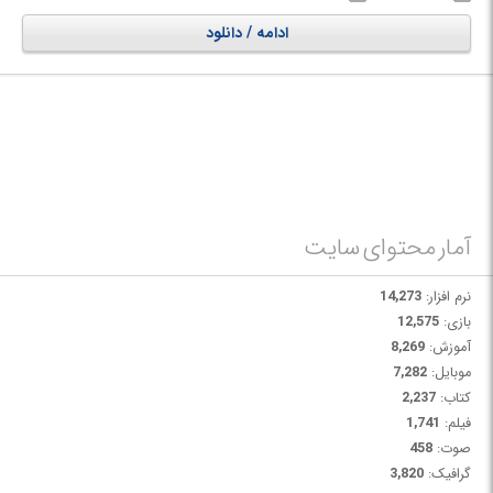
به هیچ گونه دانش رایانه ای بالایی ندارد. از جمله ویژگی های بارز این نرم افزار غیر
فعال نشدن آن با تغییر نام برنامه و فایل های آن و همچنین غیر ممکن بودن
ادامه / دانلود
uninstall کردن آن بدون وارد نمودن پسورد تعیین شده است.
آمار محتوای سایت
نرم افزار:
14,273
بازی:
12,575
آموزش:
8,269
موبایل:
7,282
کتاب:
2,237
فیلم:
1,741
صوت:
458
گرافیک:
3,820