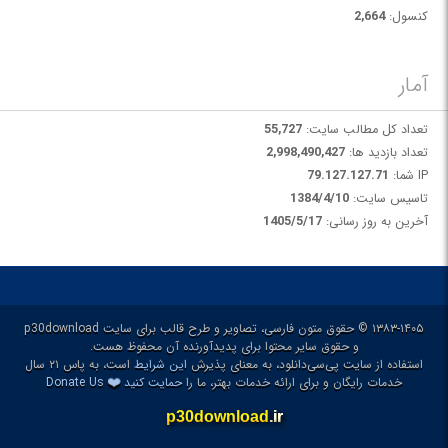
کنسول:
2,664
آمار
تعداد کل مطالب سایت:
55,727
تعداد بازدید ها:
2,998,490,427
IP شما:
79.127.127.71
تاسیس سایت:
1384/4/10
آخرین به روز رسانی:
1405/5/17
۱۳۸۳-۱۴۰۵ © حقوق متون فارسی، تصاویر و طرح قالب برای سایت p30download
و حقوق سایر محتوا برای پدیدآورنده آن محفوظ هست.
استفاده از سایت پی‌سی‌دانلود، به معنای پذیرش
این شرایط
است، به پاس ۲۱ سال
❤️
خدمات رایگان و برای ارائه خدمات بهتر، ما را
حمایت کنید
Donate Us
p30download