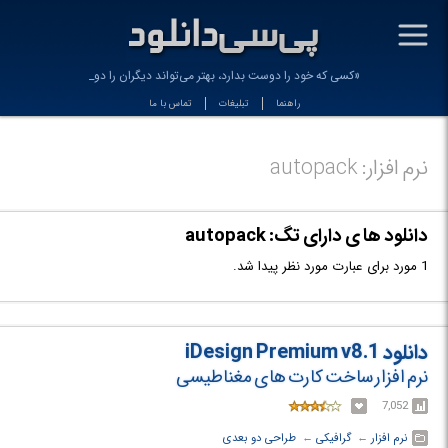
-
«کسی که خود را دوست بدارد، بهتر می‌تواند دیگران را دوس
راهنما
تبلیغات
تماس با ما
نرم افزار: autopack
دانلود ها ی دارای تگ: autopack
1 مورد برای عبارت مورد نظر پیدا شد.
دانلود iDesign Premium v8.1
نرم افزار ساخت کارت های مغناطیسی
7,052
نرم افزار
← ‏
گرافیکی
← ‏
طراحی دو بعدی