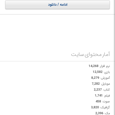
ادامه / دانلود
آمار محتوای سایت
نرم افزار:
14,268
بازی:
12,582
آموزش:
8,279
موبایل:
7,282
کتاب:
2,237
فیلم:
1,741
صوت:
458
گرافیک:
3,820
مک:
2,396