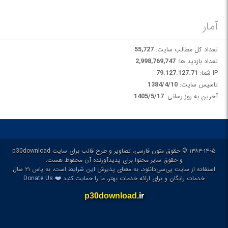
آمار
تعداد کل مطالب سایت:
55,727
تعداد بازدید ها:
2,998,769,747
IP شما:
79.127.127.71
تاسیس سایت:
1384/4/10
آخرین به روز رسانی:
1405/5/17
۱۳۸۳-۱۴۰۵ © حقوق متون فارسی، تصاویر و طرح قالب برای سایت p30download
و حقوق سایر محتوا برای پدیدآورنده آن محفوظ هست.
استفاده از سایت پی‌سی‌دانلود، به معنای پذیرش
این شرایط
است، به پاس ۲۱ سال
❤️
خدمات رایگان و برای ارائه خدمات بهتر، ما را
حمایت کنید
Donate Us
p30download