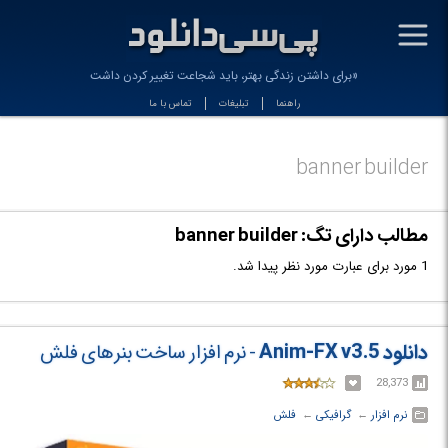
-
«برای داشتن زندگی بهتر، باید شجاعت تغییر کردن داشته_
راهنما
تبلیغات
تماس با ما
banner builder
مطالب دارای تگ: banner builder
1 مورد برای عبارت مورد نظر پیدا شد.
دانلود Anim-FX v3.5
- نرم افزار ساخت بنرهای فلش
28,373
نرم افزار
← ‏
گرافیکی
← ‏
فلش