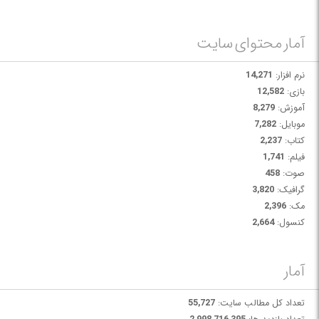
آمار محتوای سایت
نرم افزار:
14,271
بازی:
12,582
آموزش:
8,279
موبایل:
7,282
کتاب:
2,237
فیلم:
1,741
صوت:
458
گرافیک:
3,820
مک:
2,396
کنسول:
2,664
آمار
تعداد کل مطالب سایت:
55,727