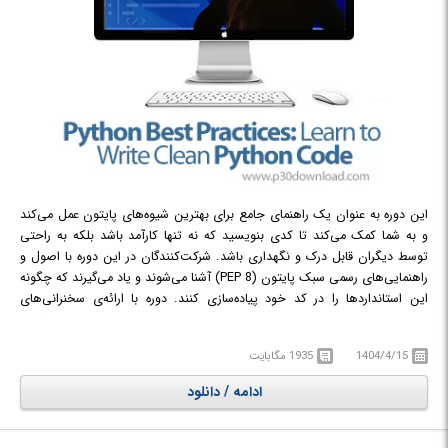
این دوره به عنوان یک راهنمای جامع برای بهترین شیوه‌های پایتون عمل می‌کند
و به شما کمک می‌کند تا کدی بنویسید که نه تنها کارآمد باشد بلکه به راحتی
توسط دیگران قابل درک و نگهداری باشد. شرکت‌کنندگان در این دوره با اصول و
راهنمایی‌های رسمی سبک پایتون (PEP 8) آشنا می‌شوند و یاد می‌گیرند که چگونه
این استانداردها را در کد خود پیاده‌سازی کنند. دوره با ارائه‌ی سخنرانی‌های
ویدیویی جذاب، نمودارها، آزمون‌ها، مقالات و منابع تکمیلی، تجربه‌ی یادگیری
جامعی را فراهم می‌کند. هدف اصلی این دوره، ارتقاء مهارت‌های برنامه‌نویسی
1404/4/15
1935 مگابایت
پایتون شما به سطحی بالاتر است تا بتوانید کدی بنویسید که واقعاً "پایتونیک"
باشد. این بدان معناست که کد شما باید از الگوها و فلسفه‌ی زبان پایتون پیروی
ادامه / دانلود
کند، که منجر به کدی مختصر، خوانا و کارآمد می‌شود. در طول دوره، به شما
آموزش داده می‌شود که چگونه نام‌های معناداری برای متغیرها، توابع، کلاس‌ها و
متدهای خود انتخاب کنید. این کار به بهبود خوانایی کد کمک شایانی می‌کند و