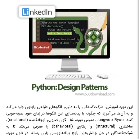
در دوره آموزشی Ansible Collections, Reusability, and Best Practices با
سازماندهی، استفاده مجدد و آزمایش اتوماسیون آشنا خواهید شد.
این دوره آموزشی، شرکت‌کنندگان را به دنیای الگوهای طراحی پایتون وارد می‌کند
و به آن‌ها می‌آموزد که چگونه با پیاده‌سازی این الگوها در زمان خود صرفه‌جویی
کنند. Jungwoo Ryoo، مدرس دوره، ۱۵ الگوی ضروری ایجادکننده (creational)،
ساختاری (structural) و رفتاری (behavioral) را معرفی می‌کند تا به
شرکت‌کنندگان در حل چالش‌های رایج برنامه‌نویسی یاری رساند. در طول دوره،