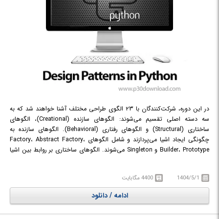
در این دوره، شرکت‌کنندگان با ۲۳ الگوی طراحی مختلف آشنا خواهند شد که به
سه دسته اصلی تقسیم می‌شوند: الگوهای سازنده (Creational)، الگوهای
ساختاری (Structural) و الگوهای رفتاری (Behavioral). الگوهای سازنده به
چگونگی ایجاد اشیا می‌پردازند و شامل الگوهای Factory، Abstract Factory،
Builder، Prototype و Singleton می‌شوند. الگوهای ساختاری بر روابط بین اشیا
تمرکز دارند و شامل الگوهای Decorator، Adapter، Facade، Bridge،
Composite، Flyweight و Proxy هستند. در نهایت، الگوهای رفتاری تعاملات و
1404/5/1
4400 مگابایت
تخصیص مسئولیت‌ها بین اشیا را مورد بررسی قرار می‌دهند و شامل الگوهای
Command، Chain of Responsibility، Observer Pattern، Interpreter،
ادامه / دانلود
Iterator، Mediator، Memento، State، Strategy، Template و Visitor
می‌باشند. این دوره فرصتی جامع برای درک و پیاده‌سازی این الگوهای مهم در