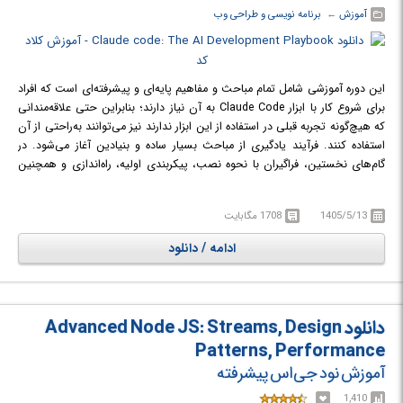
آموزش
← ‏
برنامه نویسی و طراحی وب
این دوره آموزشی شامل تمام مباحث و مفاهیم پایه‌ای و پیشرفته‌ای است که افراد
برای شروع کار با ابزار Claude Code به آن نیاز دارند؛ بنابراین حتی علاقه‌مندانی
که هیچ‌گونه تجربه قبلی در استفاده از این ابزار ندارند نیز می‌توانند به‌راحتی از آن
استفاده کنند. فرآیند یادگیری از مباحث بسیار ساده و بنیادین آغاز می‌شود. در
گام‌های نخستین، فراگیران با نحوه نصب، پیکربندی اولیه، راه‌اندازی و همچنین
شیوه کارکرد و معماری درونی Claude Code آشنا خواهند شد.
با پیشرفت بیشتر در طول مسیر دوره، شرکت‌کنندگان با قابلیت‌ها و ویژگی‌های
1405/5/13
1708 مگابایت
فوق‌العاده پیشرفته‌تر و پرکاربردتری آشنا می‌شوند. از جمله این موارد می‌توان به
دستورات کلیدی، مهارت‌ها، قلاب‌ها (Hooks)، سرورهای MCP، روش‌های
ادامه / دانلود
تست‌نویسی، گردش کارهای مرتبط با Git و GitHub، عاملیت‌های فرعی
(Subagents)، صف‌های کاری و فرآیندهای کاملاً خودکار اشاره کرد. تمامی این
مباحث و مفاهیم فنی همراه با مثال‌های بسیار ساده، عملی و واقعی توضیح داده
شده‌اند تا دانش‌پذیران بتوانند آموزه‌های خود را بلافاصله در پروژه‌های واقعی
دانلود Advanced Node JS: Streams, Design
پیاده‌سازی کرده و سرعت و کیفیت توسعه نرم‌افزار را به شکل چشم‌گیری ارتقا
Patterns, Performance
دهند.
آموزش نود جی‌اس پیشرفته
در دوره آموزشی Claude code: The AI Development Playbook با ابزار Claude
Code و برنامه‌نویسی به کمک هوش مصنوعی آشنا خواهید شد.
1,410