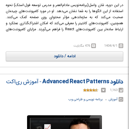
در این دوره، شان واسل(برنامه‌نویس مادام‌العمر و مدرس توسعه فول-استک) نحوه
استفاده از این الگوها را به شما نشان می‌دهد. او در مورد کامپوننت‌های چیدمان
صحبت می‌کند که به سازماندهی مؤثر محتوای روی صفحه کمک می‌کنند.
همچنین، کامپوننت‌های کانتینر را معرفی می‌کند که امکان اشتراک‌گذاری عملکرد و
ارتباط ساده‌تر بین کامپوننت‌های React را فراهم می‌آورند. مزایای کامپوننت‌های
کنترل‌شده در مدیریت وضعیت برنامه مورد بررسی قرار می‌گیرد. علاوه بر این، نحوه
استفاده از کامپوننت‌های مرتبه بالاتر برای افزودن قابلیت‌ها بدون تغییر کد موجود
1404/4/1
476 مگابایت
آموزش داده می‌شود. این دوره به مفاهیم برنامه‌نویسی تابعی و نحوه کاربرد آن‌ها
در React می‌پردازد و در نهایت، یادگیری شما با مثال‌های عملی تثبیت می‌شود. در
ادامه / دانلود
پایان این دوره، ابزارهای اساسی برای ایجاد برنامه‌های React به صورت کارآمد و
مؤثر را خواهید داشت.
در دوره آموزشی React: Design Patterns با الگوهای مختلف طراحی در React
آشنا خواهید شد.
دانلود Advanced React Patterns
- آموزش ری‌اکت
1,163
آموزش
← ‏
برنامه نویسی و طراحی وب