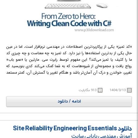
«کد تمیز» یکی از پرکاربردترین اصطلاحات در مهندسی نرم‌افزار است، اما در عین
حال یکی از بدترین استفاده‌ها را نیز دارد. کد تمیز به چه معناست و چه چیزی کد
ما را کثیف یا تمیز می‌کند؟ این مفهوم توسط رابرت سی. مارتین یا «عمو باب»
رواج یافت و مجموعه‌ای از شیوه‌هاست که به شما کمک می‌کند کدی بنویسید که
تغییر، خواندن و درک آن آسان‌تر باشد و هنگام تغییر یا گسترش آن، کمتر مستعد
خطا یا مشکل باشد. در این دوره، گوی فریرا با بهره‌گیری از دانشی که پس از
سال‌ها کدنویسی تمیز به صورت حرفه‌ای برای شرکت‌های بزرگ به دست آورده
1404/3/13
913 مگابایت
است، هر آنچه را که برای شروع نوشتن کد سی‌شارپ عالی نیاز دارید، به شما
آموزش خواهد داد. این دوره بر اصول و تکنیک‌های اساسی تمرکز دارد که منجر به
ادامه / دانلود
تولید کدی می‌شود که نه تنها عملکردی است، بلکه از نظر ساختار و خوانایی نیز
بهینه است. شما با مفاهیمی مانند نام‌گذاری مناسب، توابع و متدهای کوتاه،
اصول SOLID، مدیریت وابستگی‌ها و جلوگیری از کدهای تکراری آشنا خواهید
شد. همچنین به چگونگی refactor کردن کد موجود برای بهبود کیفیت و کاهش
دانلود Site Reliability Engineering Essentials
بدهی فنی پرداخته می‌شود. هدف این دوره توانمندسازی توسعه‌دهندگان
آموزش مهندسی پایایی سایت
سی‌شارپ است تا بتوانند کدی بنویسند که نه تنها در لحظه کار می‌کند، بلکه در