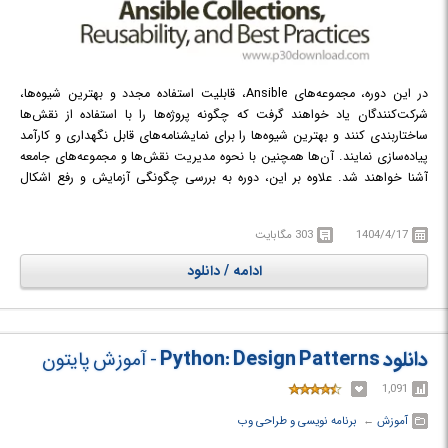
در این دوره، مجموعه‌های Ansible، قابلیت استفاده مجدد و بهترین شیوه‌ها،
شرکت‌کنندگان یاد خواهند گرفت که چگونه پروژه‌ها را با استفاده از نقش‌ها
ساختاربندی کنند و بهترین شیوه‌ها را برای نمایشنامه‌های قابل نگهداری و کارآمد
پیاده‌سازی نمایند. آن‌ها همچنین با نحوه مدیریت نقش‌ها و مجموعه‌های جامعه
آشنا خواهند شد. علاوه بر این، دوره به بررسی چگونگی آزمایش و رفع اشکال
نمایشنامه‌ها با استفاده از ابزارهایی مانند Molecule و خطوط لوله CI می‌پردازد.
هدف از این دوره توانمندسازی شرکت‌کنندگان در سازماندهی کد Ansible با
1404/4/17
303 مگابایت
استفاده از نقش‌ها و ansible-galaxy، به کارگیری بهترین شیوه‌ها برای نوشتن
نمایشنامه‌های تمیز، خودتوان‌بخش و کارآمد، و همچنین آزمایش، رفع اشکال و
ادامه / دانلود
مدیریت محتوای اتوماسیون قابل استفاده مجدد برای کاربردهای واقعی است. در
طول این دوره، مفاهیم کلیدی مانند نقش‌های Ansible، قابلیت استفاده مجدد
کد، مدیریت مجموعه‌ها، و اهمیت آزمایش در فرآیند اتوماسیون به صورت جامع
مورد بحث و بررسی قرار می‌گیرند. شرکت‌کنندگان با الگوهای طراحی رایج برای
دانلود Python: Design Patterns
- آموزش پایتون
ساختارهای پروژه Ansible آشنا شده و نحوه استفاده از ابزارهای مختلف برای بهبود
کیفیت و قابلیت اطمینان کد اتوماسیون خود را فرا خواهند گرفت. این دوره تاکید
1,091
ویژه‌ای بر ایجاد راهکارهای اتوماسیون پایدار و مقیاس‌پذیر دارد که می‌توانند در
آموزش
← ‏
برنامه نویسی و طراحی وب
محیط‌های پیچیده IT مورد استفاده قرار گیرند.