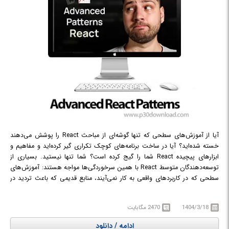
آیا از آموزش‌های سطحی که تنها گوشه‌ای از مباحث React را پوشش می‌دهند
خسته شده‌اید؟ آیا در ساخت برنامه‌های کوچک تکراری گیر کرده‌اید و مفاهیم و
ابزارهای پیچیده React شما را گیج کرده است؟ شما تنها نیستید. بسیاری از
توسعه‌دهندگان متوسط React با همین سرخوردگی‌ها مواجه هستند: آموزش‌های
سطحی که در کاربردهای واقعی به کار نمی‌آیند، منابع قدیمی که باعث تردید در
توانایی‌های شما می‌شوند، و کمبود دانش معماری عمیق برای مقابله با پروژه‌های
بزرگ با اعتماد به نفس. این دوره راه نجات شماست. معرفی می‌شود: «الگوهای
1404/3/18
2470 مگابایت
پیشرفته‌ی React» که به شما کمک می‌کند برنامه‌های مقیاس‌پذیر React بسازید.
این یک دوره‌ی مبتدی دیگر نیست که اصول اولیه را تکرار کند. این آموزش
ادامه / دانلود