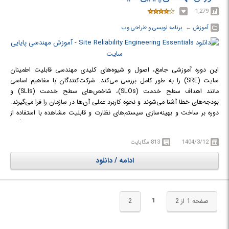
درازمدت نیز قابل نگهداری، مقیاس‌پذیر و قابل گسترش باشد. این دوره به شما
1,279
کمک می‌کند تا به عنوان یک برنامه‌نویس، کدهایی را تولید کنید که هم برای شما
آموزش
← ‏
برنامه نویسی و طراحی وب
و هم برای سایر اعضای تیم قابل فهم و همکاری باشد.
در دوره آموزشی From Zero to Hero: Writing Clean Code with C# با اصول و
شیوه‌های کدنویسی تمیز در زبان سی‌شارپ آشنا خواهید شد.
این دوره آموزشی جامع، اصول و شیوه‌های کلیدی مهندسی قابلیت اطمینان
سایت (SRE) را به طور کامل بررسی می‌کند. شرکت‌کنندگان با مفاهیم اساسی
مانند اهداف سطح خدمت (SLOs)، شاخص‌های سطح خدمت (SLIs) و
بودجه‌های خطا آشنا می‌شوند و نحوه کاربرد عملی آن‌ها در سازمان را فرا می‌گیرند.
دوره بر ساخت و بهینه‌سازی سیستم‌های نظارت و قابلیت مشاهده با استفاده از
داده‌های تله متری، مدیریت حوادث و انجام کالبدشکافی بدون سرزنش تأکید
دارد. همچنین، الگوهای معماری سیستم قابل اعتماد، اهمیت اتوماسیون و
1404/3/12
813 مگابایت
رویکردهای مدیریت تغییر مورد بحث قرار می‌گیرند. در نهایت، دوره به فرهنگ
SRE و ایجاد همکاری مؤثر بین تیم‌های توسعه و عملیات می‌پردازد تا
ادامه / دانلود
شرکت‌کنندگان بتوانند سیستم‌های قابل اعتمادتر و کارآمدتری ایجاد کنند.
در دوره آموزشی Site Reliability Engineering Essentials ابا مفاهیم و شیوه‌های
کلیدی SRE آشنا خواهید شد.
1
صفحه 1 از 2
2