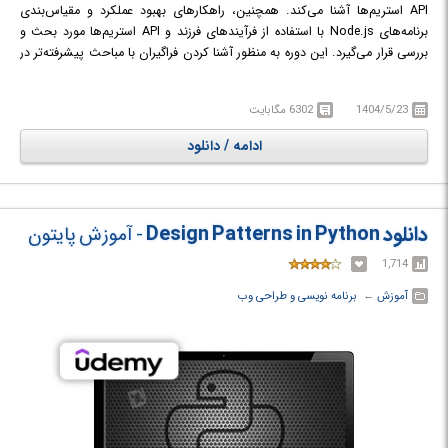
API استریم‌ها آشنا می‌کند. همچنین، راهکارهای بهبود عملکرد و مقیاس‌بندی
برنامه‌های Node.js با استفاده از فرآیندهای فرزند و API استریم‌ها مورد بحث و
بررسی قرار می‌گیرد. این دوره به منظور آشنا کردن فراگیران با مباحث پیشرفته‌تر در
Node.js، شامل ساختار داخلی، استریم‌ها، الگوهای طراحی و مقیاس‌پذیری
طراحی شده است. محتوای این دوره برای افرادی تهیه شده است که می‌خواهند
1404/5/23
6302 مگابایت
به یک متخصص Node.js تبدیل شوند. در این دوره از پروژه‌های طولانی و
پیچیده با پیکربندی‌های زیاد و ابزارهای جانبی که به سرعت منسوخ می‌شوند،
ادامه / دانلود
اجتناب شده است. در عوض، درس‌های مختصر و متمرکزی ارائه می‌شود که به
ارتقای مهارت‌های Node.js و تعمیق درک فراگیران از Node.js کمک می‌کند.
در دوره آموزشی Advanced Node JS: Streams, Design Patterns,
Performance با مفاهیم پیشرفته Node.js آشنا خواهید شد.
دانلود Design Patterns in Python
- آموزش پایتون
1,714
آموزش
← ‏
برنامه نویسی و طراحی وب