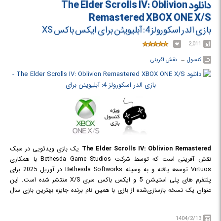
دانلود The Elder Scrolls IV: Oblivion
تامریل را از حمله دِیدریک نجات دهند. همچنین، بازی شامل تمام محتوای اضافی
Remastered XBOX ONE X/S
و داستان‌های منتشر شده قبلی مانند Shivering Isles و Knights of the Nine
بازی الدر اسکورولز 4: آبلیویئن برای ایکس باکس XS
است.
2,011
کنسول
← ‏
نقش آفرینی
The Elder Scrolls IV: Oblivion Remastered
یک بازی ویدئویی در سبک
نقش آفرینی است که توسط شرکت Bethesda Game Studios با همکاری
Virtuos توسعه یافته و به وسیله Bethesda Softworks در آوریل 2025 برای
پلتفرم های پلی استیشن 5 و ایکس باکس سری X/S منتشر شده است. این
عنوان یک نسخه بازسازی‌شده از بازی با همین نام برنده جایزه بهترین بازی سال
2006 است که با گرافیک و گیم‌پلی مدرن شده ارائه می‌شود. در گیم پلی بازی
"الدر اسکورولز 4: آبلیویئن" شما باید در دنیای وسیع سیرودیل به کاوش بپردازید و
1404/2/13