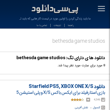
-
ما باید زندگی کردن را اولین مورد در لیست کار هایی که باید انجا
راهنما
تبلیغات
تماس با ما
bethesda game studios
دانلود ها ی دارای تگ: bethesda game studios
8 مورد برای عبارت مورد نظر پیدا شد.
دانلود Starfield PS5, XBOX ONE X/S
بازی استارفیلد برای ایکس باکس X/S و پلی استیشن 5
4,546
کنسول
← ‏
نقش آفرینی