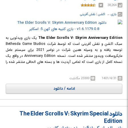
38,264
بازی
← ‏
اکشن
‏|
نقش آفرینی
The Elder Scrolls V: Skyrim Anniversary Edition
یک بازی ویدئویی به
سبک اکشن و نقش آفرینی است که توسط شرکت Bethesda Game Studios
توسعه یافته و به وسیله همین شرکت در نوامبر 2021 برای سیستم عامل
مایکروسافت ویندوز منتشر شده است. نسخه Anniversary Edition در واقع یک
نسخه کامل از بازی است که تمامی آپدیت ها و بسته های الحاقی منتشر شده را
در خود دارد. نسخه اولیه این بازی برای اولین بار در سال 2011 منتشر شده بود.
اسکایریم پنجمین قسمت از سری بازی‌های کتیبه های کهن و بعد از نسخه "کتیبه
1401/4/31
23300 مگابایت
های کهن 4: آبلیویئن" است. داستان اصلی بازی حول محور شخصیتی است که
تلاش می‌کند خدای اژدهایان Alduin را که پیشگویی شده قرار است دنیا را نابود
ادامه / دانلود
سازد، شکست دهد. وقایع اسکایریم دویست سال بعد از آبلیویئن و در دنیایی
ساختگی به نام اسکایریم رخ می‌دهد. بازی دارای محیط باز است و می توانید
برای انجام ماموریت ها به تمام نقاط نقشه بازی سفر کنید.
دانلود The Elder Scrolls V: Skyrim Special
Edition