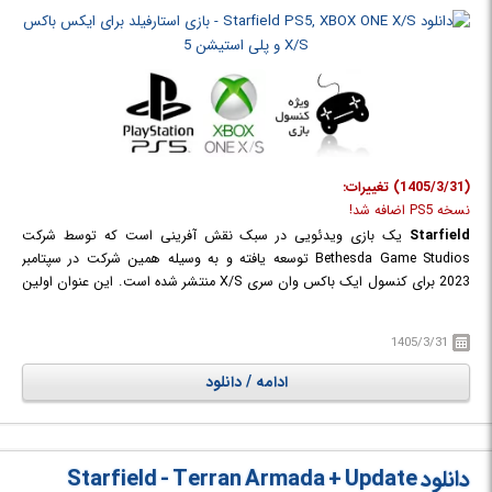
(1405/3/31) تغییرات:
نسخه PS5 اضافه شد!
Starfield
یک بازی ویدئویی در سبک نقش آفرینی است که توسط شرکت
Bethesda Game Studios توسعه یافته و به وسیله همین شرکت در سپتامبر
2023 برای کنسول ایک باکس وان سری X/S منتشر شده است. این عنوان اولین
دنیای جدید در بیش از 25 سال از استودیوی بازیسازی Bethesda است، خالقان
برنده جایزه The Elder Scrolls V: Skyrim و Fallout 4 که با بازی های خود
1405/3/31
طرفداران بسیاری را سرگرم کرده اند. در این بازی نقش آفرینی نسل بعدی که در
میان ستارگان قرار می گیرد، هر شخصیتی را که می خواهید بسازید و با آزادی بی
ادامه / دانلود
نظیر کاوش کنید و در سفری حماسی برای پاسخ به بزرگترین رمز و راز بشریت قدم
بگذارید. داستان بازی "استارفیلد" در سال 2330 جریان دارد، زمانی که بشریت
فراتر از منظومه شمسی رفته است، سیارات جدیدی را قابل سکونت کرده و به
عنوان مردمی فضانورد زندگی می کنند. شما به Constellation آخرین گروه
دانلود Starfield - Terran Armada + Update
کاوشگران فضایی که به دنبال مصنوعات کمیاب در سراسر کهکشان هستند