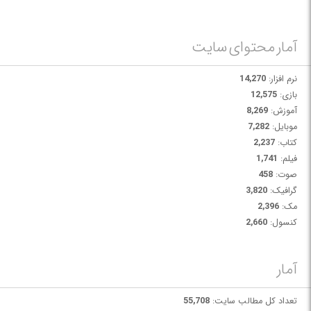
دویست سال بعد از آبلیویئن و در دنیایی ساختگی به نام اسکایریم رخ می‌دهد.
بعد از موفقیت های فراوان این قسمت، کمپانی سازنده برآن شد که بازی را با
بهبود در گرافیک و به صورت ریمستر شده برای رایانه های شخصی و کنسول های
آمار محتوای سایت
نسل 8 ارائه دهد.
نرم افزار:
14,270
بازی:
12,575
آموزش:
8,269
موبایل:
7,282
کتاب:
2,237
فیلم:
1,741
صوت:
458
گرافیک:
3,820
مک:
2,396
کنسول:
2,660
آمار
تعداد کل مطالب سایت:
55,708