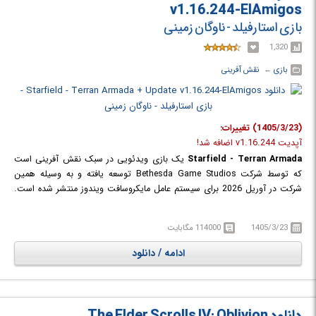
v1.16.244-ElAmigos
خواهید پیوست و در وسعت وسیع فضا در بزرگترین و جاه طلبانه ترین بازی
بازی استارفیلد - ناوگان زمینی
Bethesda Game Studios حرکت خواهید کرد.
1,320
بازی
← ‏
نقش آفرینی
(1405/3/23) تغییرات:
آپدیت v1.16.244 اضافه شد!
Starfield - Terran Armada
یک بازی ویدئویی در سبک نقش آفرینی است
که توسط شرکت Bethesda Game Studios توسعه یافته و به وسیله همین
شرکت در آوریل 2026 برای سیستم عامل مایکروسافت ویندوز منتشر شده است.
نسخه Terran Armada در واقع یک ورژن جدید از بازی Starfield می باشد که
تمامی محتویات اصلی و بسته های منتشر شده برای بازی اصلی را در خود دارد.
1405/3/23
114000 مگابایت
در این بازی نقش آفرینی نسل بعدی که در میان ستارگان قرار می گیرد، هر
شخصیتی را که می خواهید بسازید و با آزادی بی نظیر کاوش کنید و در سفری
ادامه / دانلود
حماسی برای پاسخ به بزرگترین رمز و راز بشریت قدم بگذارید. داستان بازی
"استارفیلد" در سال 2330 جریان دارد، زمانی که بشریت فراتر از منظومه شمسی
رفته است، سیارات جدیدی را قابل سکونت کرده و به عنوان مردمی فضانورد زندگی
می کنند. شما به Constellation آخرین گروه کاوشگران فضایی که به دنبال
دانلود The Elder Scrolls IV: Oblivion