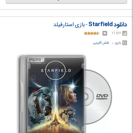
بزرگترین رمز و راز بشریت قدم بگذارید. داستان بازی "استارفیلد: فضای متلاشی
شده" در سال 2330 جریان دارد، زمانی که بشریت فراتر از منظومه شمسی رفته
است، سیارات جدیدی را قابل سکونت کرده و به عنوان مردمی فضانورد زندگی می
کنند. شما به Constellation آخرین گروه کاوشگران فضایی که به دنبال مصنوعات
دانلود Starfield
- بازی استارفیلد
کمیاب در سراسر کهکشان هستند خواهید پیوست و در وسعت وسیع فضا در
11,931
بزرگترین و جاه طلبانه ترین ماموریت ها حرکت خواهید کرد.
بازی
← ‏
نقش آفرینی