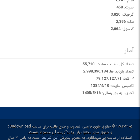
فیلم:
1,741
صوت:
458
گرافیک:
3,820
مک:
2,396
کنسول:
2,664
آمار
تعداد کل مطالب سایت:
55,710
تعداد بازدید ها:
2,998,396,184
IP شما:
79.127.127.71
تاسیس سایت:
1384/4/10
آخرین به روز رسانی:
1405/5/16
۱۳۸۳-۱۴۰۵ © حقوق متون فارسی، تصاویر و طرح قالب برای سایت p30download
و حقوق سایر محتوا برای پدیدآورنده آن محفوظ هست.
استفاده از سایت پی‌سی‌دانلود، به معنای پذیرش
این شرایط
است، به پاس ۲۱ سال