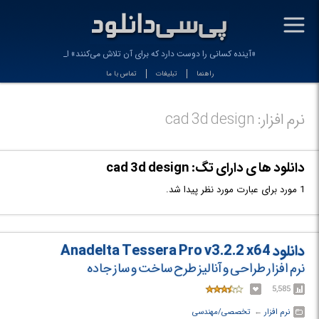
-
«آینده کسانی را دوست دارد که برای آن تلاش می‌کنند» ال_
راهنما
تبلیغات
تماس با ما
نرم افزار: cad 3d design
دانلود ها ی دارای تگ: cad 3d design
1 مورد برای عبارت مورد نظر پیدا شد.
دانلود Anadelta Tessera Pro v3.2.2 x64
نرم افزار طراحی و آنالیز طرح ساخت و ساز جاده
5,585
نرم افزار
← ‏
تخصصی/مهندسی