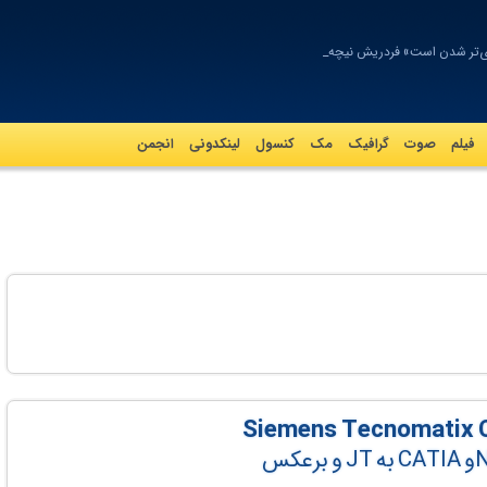
وی‌تر شدن است» فردریش نیچه
فیلم
صوت
گرافيک
مک
کنسول
لینکدونی
انجمن