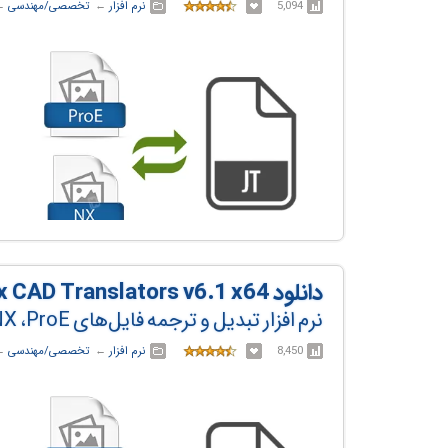
5,094
نرم افزار
← ‏
تخصصی/مهندسی
← 
دانلود Siemens Tecnomatix CAD Translators v6.1 x64
نرم افزار تبدیل و ترجمه فایل‌های NX ،ProE و CATIA به JT و برعکس
8,450
نرم افزار
← ‏
تخصصی/مهندسی
← 