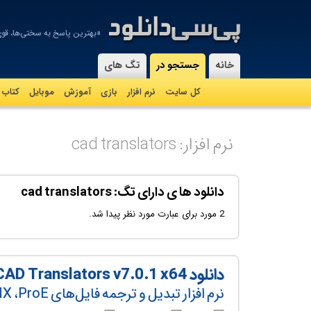
«بهترین پاسخ به سختی‌ها، ق
-
خانه
جستجو در
تگ های
کل سایت
نرم افزار
بازی
آموزش
موبايل
کتاب
نرم افزار: cad translators
دانلود ها ی دارای تگ: cad translators
2 مورد برای عبارت مورد نظر پیدا شد.
دانلود Siemens Tecnomatix CAD Translators v7.0.1 x64
نرم افزار تبدیل و ترجمه فایل‌های NX ،ProEو CATIA به JT و برعکس