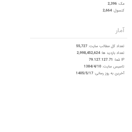
مک:
2,396
کنسول:
2,664
آمار
تعداد کل مطالب سایت:
55,727
تعداد بازدید ها:
2,998,452,624
IP شما:
79.127.127.71
تاسیس سایت:
1384/4/10
آخرین به روز رسانی:
1405/5/17