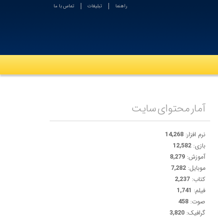
راهنما
تبلیغات
تماس با ما
آمار محتوای سایت
نرم افزار:
14,268
بازی:
12,582
آموزش:
8,279
موبایل:
7,282
کتاب:
2,237
فیلم:
1,741
صوت:
458
گرافیک:
3,820