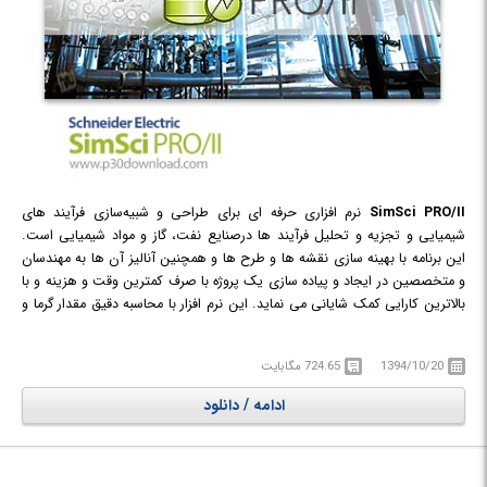
SimSci PRO/II
نرم افزاری حرفه ای برای طراحی و شبیه‌سازی فرآیند های
شیمیایی و تجزیه و تحلیل فرآیند ها درصنایع نفت، گاز و مواد شیمیایی است.
این برنامه با بهینه سازی نقشه ها و طرح ها و همچنین آنالیز آن ها به مهندسان
و متخصصین در ایجاد و پیاده سازی یک پروژه با صرف کمترین وقت و هزینه و با
بالاترین کارایی کمک شایانی می نماید. این نرم افزار با محاسبه دقیق مقدار گرما و
مواد در یک پروژه و همچنین ارائه مدل های مختلف ترمودینامیک در بسیاری از
صنایع شیمیایی کاربردی و کارساز است. می توان توسط این برنامه تمامی ابزار ها
1394/10/20
724.65 مگابایت
و کامپوننت های یک پروژه شیمیایی را طراحی و پیاده سازی کرد و در نهایت آن را
آنالیز نموده و از نتایج دقیقی که بر اساس استاندارد های فیزیکی و ترمودینامیکی
ادامه / دانلود
است در صنایع مختلفی چون مهندسی سبز، پالایش، پروژه های نفت و گاز،
پتروشیمی، مواد شیمیایی، پلیمر و داروسازی بهره برد.