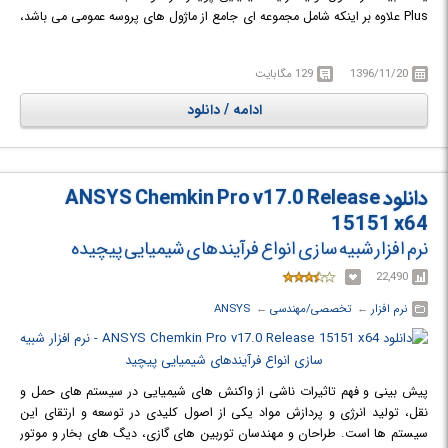
Plus علاوه بر اینکه شامل مجموعه ای جامع از ماژول های پروسه عمومی می باشد،
تعدادی از کتابخانه های ماژول اختیاری برای برنامه های مختلف را نیز دارد.
CADSIM Plus برای هر فرآیند شیمیایی، موازنه ماده و گرما را به صورت دقیق
1396/11/20
129 مگابایت
انجام می دهد. همچنین می توان از این برنامه برای توسعه ی شبیه سازی های
دینامیکی پیچیده به وسیله ی منطق کنترل و عملیات دسته ای، استفاده نمود.
ادامه / دانلود
دانلود ANSYS Chemkin Pro v17.0 Release
15151 x64
نرم افزار شبیه سازی انواع فرآیندهای شیمیایی پیچیده
22,490
نرم افزار
← ‏
تخصصی/مهندسی
← ‏
ANSYS
پیش بینی و فهم تاثیرات ناشی از واکنش های شیمیایی در سیستم های حمل و
نقل، تولید انرژی و پردازش مواد یکی از اصول کلیدی در توسعه و ارتقای این
سیستم ها است. طراحان و مهندسان توربین های گازی، دیگ های بخار و موتور