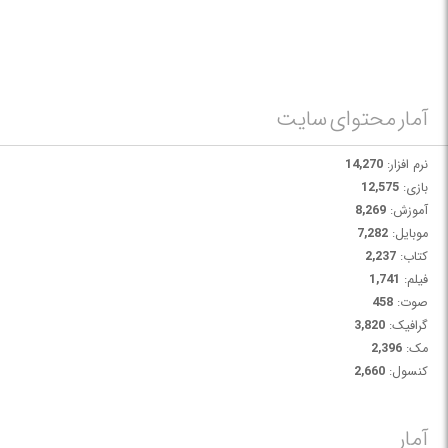
آمار محتوای سایت
نرم افزار:
14,270
بازی:
12,575
آموزش:
8,269
موبایل:
7,282
کتاب:
2,237
فیلم:
1,741
صوت:
458
گرافیک:
3,820
مک:
2,396
کنسول:
2,660
آمار