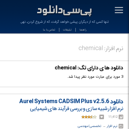
-
تنها کسی که از دیگران پیشی خواهد گرفت، که از شروع کردن، نهراسد_
راهنما
تبلیغات
تماس با ما
نرم افزار: chemical
دانلود ها ی دارای تگ: chemical
3 مورد برای عبارت مورد نظر پیدا شد.
دانلود Aurel Systems CADSIM Plus v2.5.6
نرم افزار شبیه سازی و بررسی فرآیند های شیمیایی
11,412
نرم افزار
← ‏
تخصصی/مهندسی