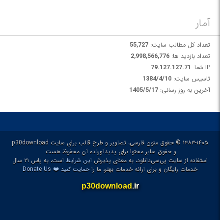
آمار
تعداد کل مطالب سایت:
55,727
تعداد بازدید ها:
2,998,566,776
IP شما:
79.127.127.71
تاسیس سایت:
1384/4/10
آخرین به روز رسانی:
1405/5/17
۱۳۸۳-۱۴۰۵ © حقوق متون فارسی، تصاویر و طرح قالب برای سایت p30download
و حقوق سایر محتوا برای پدیدآورنده آن محفوظ هست.
استفاده از سایت پی‌سی‌دانلود، به معنای پذیرش
این شرایط
است، به پاس ۲۱ سال
❤️
خدمات رایگان و برای ارائه خدمات بهتر، ما را
حمایت کنید
Donate Us
p30download