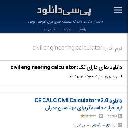
-
«انسان دانا می‌داند که همیشه چیزی برای آموختن وجود دا_
راهنما
تبلیغات
تماس با ما
نرم افزار: civil engineering calculator
دانلود ها ی دارای تگ: civil engineering calculator
1 مورد برای عبارت مورد نظر پیدا شد.
دانلود CE CALC Civil Calculator v2.0
نرم افزار محاسبه گر برای مهندسین عمران
37,560
نرم افزار
← ‏
آموزشی
← ‏
ریاضیات