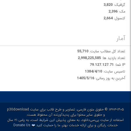
گرافیک:
3,820
مک:
2,396
کنسول:
2,664
آمار
تعداد کل مطالب سایت:
55,710
تعداد بازدید ها:
2,998,225,585
IP شما:
79.127.127.71
تاسیس سایت:
1384/4/10
آخرین به روز رسانی:
1405/5/16
۱۳۸۳-۱۴۰۵ © حقوق متون فارسی، تصاویر و طرح قالب برای سایت p30download
و حقوق سایر محتوا برای پدیدآورنده آن محفوظ هست.
استفاده از سایت پی‌سی‌دانلود، به معنای پذیرش
این شرایط
است، به پاس ۲۱ سال
❤️
خدمات رایگان و برای ارائه خدمات بهتر، ما را
حمایت کنید
Donate Us