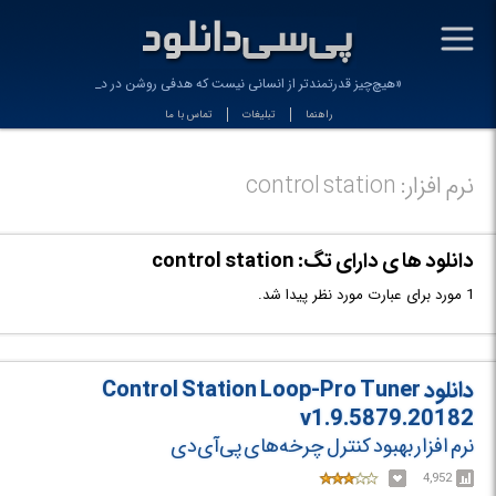
-
«هیچ‌چیز قدرتمندتر از انسانی نیست که هدفی روشن در دل_
راهنما
تبلیغات
تماس با ما
نرم افزار: control station
دانلود ها ی دارای تگ: control station
1 مورد برای عبارت مورد نظر پیدا شد.
دانلود Control Station Loop-Pro Tuner
v1.9.5879.20182
نرم افزار بهبود کنترل چرخه‌های پی‌آی‌دی
4,952