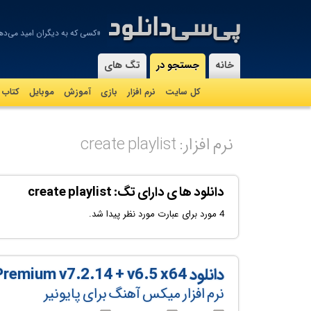
«کسی که به دیگران امید می‌ده
-
خانه
جستجو در
تگ های
کل سایت
نرم افزار
بازی
آموزش
موبايل
کتاب
نرم افزار: create playlist
دانلود ها ی دارای تگ: create playlist
4 مورد برای عبارت مورد نظر پیدا شد.
دانلود Pioneer DJ rekordbox Premium v7.2.14 + v6.5 x64
نرم افزار میکس آهنگ برای پایونیر