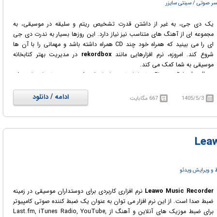
ر صوتی / سینتی سایزر
یک دی جی، به غیر از داشتن قدرت تشخیص ریتم و سلیقه در موسیقی، به
مجموعه ای از آهنگ های متناسب نیز نیاز دارد. این روزها بسیار به ندرت دی جی
ای را می بینید که همراه خود چند CD همراه داشته باشد و مهمانی را با آن ها
شروع کند. امروزه، نرم افزارهایی مانند
rekordbox
در مدیریت بهتر کتابخانه
موسیقی به شما کمک می کند.
Pioneer DJ rekordbox تمام ابزارهای حرفه ای که یک دی‌جی‌ نیاز دارد را در یک
نرم افزار ارائه می دهد. از آن جایی که rekordbox سرعت بالا و کیفیت صدای فوق
العاده ای دارد، بسیاری از دی‌جی‌ ها برای میکس و تدوین کارهای خود از این نرم
ادامه / دانلود
1405/5/3
667 مگابایت
افزار استفاده می کنند. با استفاده از آن شما می توانید لیست های پخش را قبل از
نمایش ایجاد کنید و در حین انجام آن، آهنگ ها بر اساس BPM، ژانر، رتبه بندی
شخصی و ... مرتب کنید.
نرم افزار rekordbox برای دی جی هایی که از Pioneer DJ استفاده می کنند ایجاد
شده است و از همه دستگاه های جدید و محبوب پشتیبانی می کند.
و ویرایش ویدئو
Leawo Music Recorder
نرم افزاری کاربردی برای دوستداران موسیقی در زمینه
ضبط صدا است. از این نرم افزار می توان به عنوان یک ضبط کننده صوتی کامپیوتر
برای ضبط موزیک های آنلاین و آهنگ از Last.fm, iTunes Radio, YouTube,