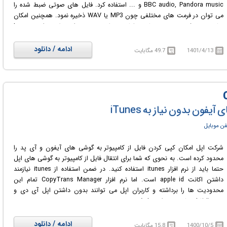
BBC audio, Pandora music و ... استفاده کرد. فایل های صوتی ضبط شده را
می توان در فرمت های مختلفی چون MP3 یا WAV ذخیره نمود. همچنین امکان
زمان بندی شروع و مدت زمان عملیات ضبط نیز وجود دارد. علاوه براین Leawo
Music Recorder می تواند برچسب، کاور آلبوم، نام آهنگ و نام خواننده را به
صورت دستی و از طریق ویرایشگر داخلی خود به آهنگ های ضبط شده اضافه
ادامه / دانلود
1401/4/13
49.7 مگابایت
کند.
یفون بدون نیاز به iTunes
لفن موبایل
شرکت اپل امکان کپی کردن فایل از کامپیوتر به گوشی های آیفون و آی پد را
محدود کرده است. به نحوی که شما برای انتقال فایل از کامپیوتر به گوشی های اپل
حتما باید از نرم افزار itunes استفاده کنید. در ضمن استفاده از itunes نیازمند
داشتن اکانت apple id است. اما نرم افزار CopyTrans Manager تمام این
محدودیت ها را برداشته و کاربران اپل می توانند بدون داشتن اپل آی دی و
itunes فایل های خود را منتقل کنند.
CopyTrans Manager
در واقع یک برنامه جایگزین سبک برای iTunes است که
به شما اجازه می دهد تمام فایل های ویدئویی و صوتی خود را تنها با کشیدن و
ادامه / دانلود
1400/10/5
15.8 مگابایت