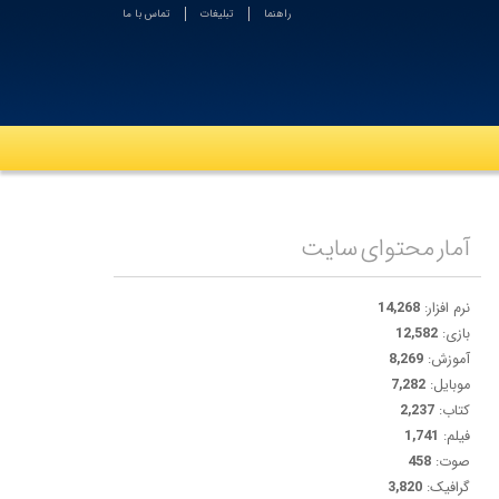
راهنما
تبلیغات
تماس با ما
آمار محتوای سایت
نرم افزار:
14,268
بازی:
12,582
آموزش:
8,269
موبایل:
7,282
کتاب:
2,237
فیلم:
1,741
صوت:
458
گرافیک:
3,820