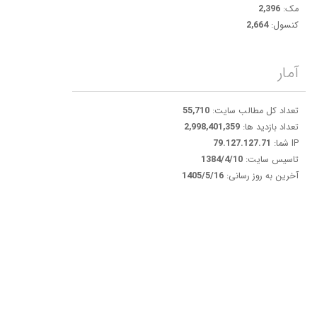
مک:
2,396
کنسول:
2,664
آمار
تعداد کل مطالب سایت:
55,710
تعداد بازدید ها:
2,998,401,359
IP شما:
79.127.127.71
تاسیس سایت:
1384/4/10
آخرین به روز رسانی:
1405/5/16