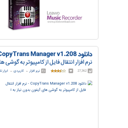
دانلود CopyTrans Manager v1.208
نرم افزار انتقال فایل از کامپیوتر به گوشی های آ
27,362
نرم افزار
← ‏
کاربردی
← ‏
ابزار ت