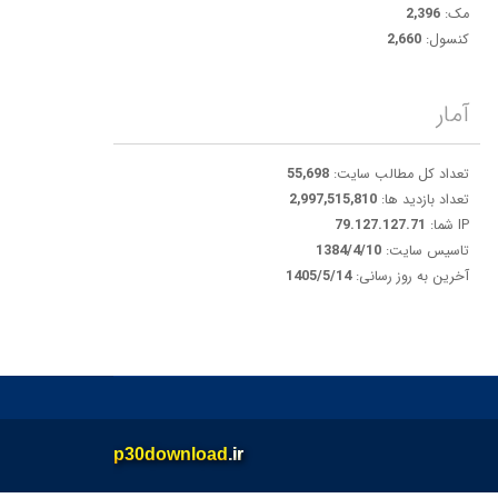
مک:
2,396
کنسول:
2,660
آمار
تعداد کل مطالب سایت:
55,698
تعداد بازدید ها:
2,997,515,810
IP شما:
79.127.127.71
تاسیس سایت:
1384/4/10
آخرین به روز رسانی:
1405/5/14
p30download