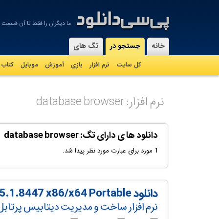
ما دیگران را فقط تا آن قسمت از
-
خانه
جستجو در
تگ های
کل سایت
نرم افزار
بازی
آموزش
موبايل
کتاب
نرم افزار: database browser
دانلود ها ی دارای تگ: database browser
1 مورد برای عبارت مورد نظر پیدا شد.
دانلود Database .NET v35.1.8447 x86/x64 Portable
نرم افزار ساخت و مدیریت دیتابیس پرتابل