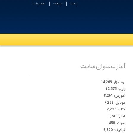
راهنما
تبلیغات
تماس با ما
آمار محتوای سایت
نرم افزار:
14,269
بازی:
12,575
آموزش:
8,261
موبایل:
7,282
کتاب:
2,237
فیلم:
1,741
صوت:
458
گرافیک:
3,820