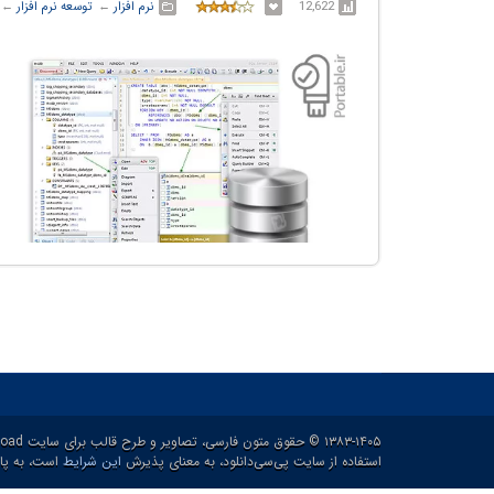
12,622
نرم افزار
← ‏
توسعه نرم افزار
← ‏
۱۳۸۳-۱۴۰۵ © حقوق متون فارسی، تصاویر و طرح قالب برای سایت p30download و حقوق سایر محتوا برای پدیدآورنده آن محفوظ هست.
استفاده از سایت پی‌سی‌دانلود، به معنای پذیرش
این شرایط
است، به پاس ۲۱ سال خدمات رایگان و برای ارائه خدم