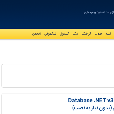
 جاده که خود پیموده‌ایم
فیلم
صوت
گرافيک
مک
کنسول
لینکدونی
انجمن
 (بدون نیاز به نصب)