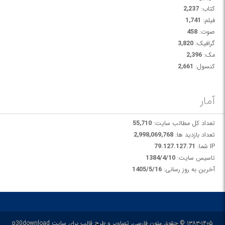
کتاب:
2,237
فیلم:
1,741
صوت:
458
گرافیک:
3,820
مک:
2,396
کنسول:
2,661
آمار
تعداد کل مطالب سایت:
55,710
تعداد بازدید ها:
2,998,069,768
IP شما:
79.127.127.71
تاسیس سایت:
1384/4/10
آخرین به روز رسانی:
1405/5/16
۱۳۸۳-۱۴۰۵ © حقوق متون فارسی، تصاویر و طرح قالب برای سایت p30download