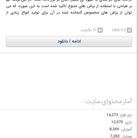
بر طراحی با استفاده از براش های متنوع تاکید شده است به این صورت که می
توان از براش های مخصوص گنجانده شده در آن برای تولید انواع زیادی از
درخت، بوته، برگ و حتی چمنزار استفاده نمود. با استفاده از این نرم افزار می
توانید انبوهی از درختان را در کمتر از چند دقیقه ایجاد کنید.
1402/7/2
57 مگابایت
ادامه / دانلود
آمار محتوای سایت
نرم افزار:
14,273
بازی:
12,575
آموزش:
8,269
موبایل:
7,282