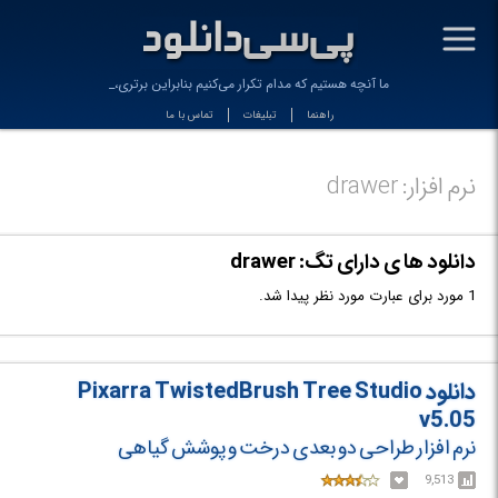
-
ما آنچه هستیم که مدام تکرار می‌کنیم بنابراین برتری، _
راهنما
تبلیغات
تماس با ما
نرم افزار: drawer
دانلود ها ی دارای تگ: drawer
1 مورد برای عبارت مورد نظر پیدا شد.
دانلود Pixarra TwistedBrush Tree Studio
v5.05
نرم افزار طراحی دو بعدی درخت و پوشش گیاهی
9,513