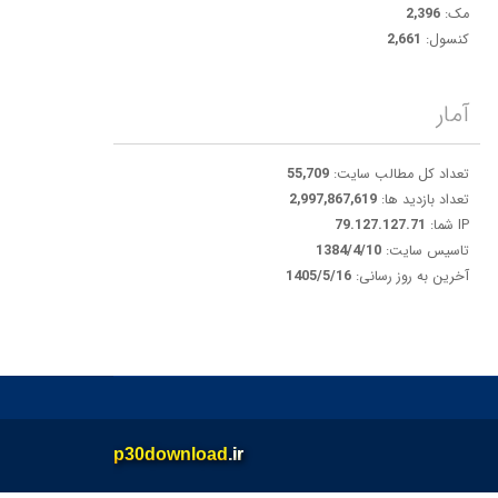
مک:
2,396
کنسول:
2,661
آمار
تعداد کل مطالب سایت:
55,709
تعداد بازدید ها:
2,997,867,619
IP شما:
79.127.127.71
تاسیس سایت:
1384/4/10
آخرین به روز رسانی:
1405/5/16
p30download