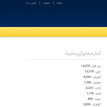
راهنما
تبلیغات
تماس با ما
آمار محتوای سایت
نرم افزار:
14,270
بازی:
12,575
آموزش:
8,269
موبایل:
7,282
کتاب:
2,237
فیلم:
1,741
صوت:
458
گرافیک:
3,820