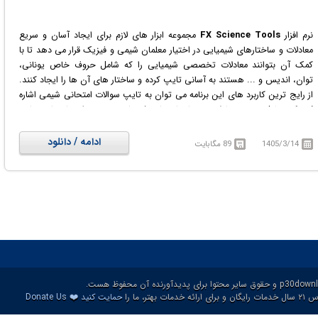
نرم افزار
FX Science Tools
مجموعه ابزار های لازم برای ایجاد آسان و سریع
معادلات و ساختارهای شیمیایی در اختیار معلمان شیمی و فیزیک قرار می دهد تا با
کمک آن بتوانند معادلات تخصصی شیمیایی را که شامل حروف خاص یونانی،
توان، اندیس و ... هستند به آسانی تایپ کرده و ساختار های آن ها را ایجاد کنند.
از رایج ترین کاربرد های این برنامه می توان به تایپ سوالات امتحانی شیمی اشاره
کرد که بدلیل وجود معادلات و ساختار های شیمیایی، نمی توان با برنامه هایی
همچون ورد تمام آنچه را که می خواهیم به راحتی تایپ کنیم.
ادامه / دانلود
1405/3/14
89 مگابایت
❤️
ات بهتر، ما را
حمایت کنید
Donate Us