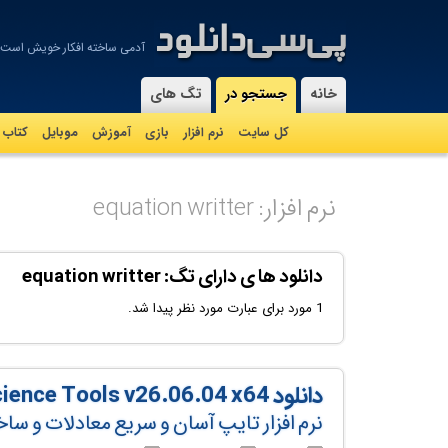
آدمی ساخته افکار خویش است، 
-
خانه
جستجو در
تگ های
کل سایت
نرم افزار
بازی
آموزش
موبايل
کتاب
نرم افزار: equation writter
دانلود ها ی دارای تگ: equation writter
1 مورد برای عبارت مورد نظر پیدا شد.
دانلود FX Science Tools v26.06.04 x64
نرم افزار تایپ آسان و سریع معادلات و سا