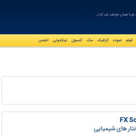
فردا همان خواهد شد که امر_
فیلم
صوت
گرافيک
مک
کنسول
لینکدونی
انجمن
ختار های شیمیایی