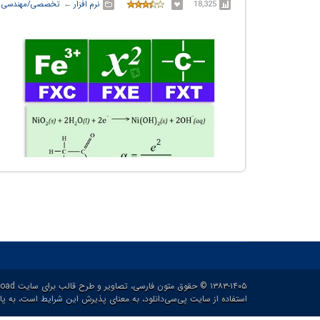
18,325
نرم افزار
← ‏
تخصصی/مهندسی
۱۳۸۳-۱۴۰۵ © حقوق متون فارسی، تصاویر و طرح قالب برای سایت p30download و حقوق سایر محتوا برای پدیدآورنده آن محفوظ هست.
استفاده از سایت پی‌سی‌دانلود، به معنای پذیرش
این شرایط
است، به پاس ۲۱ سال خدمات رایگان و برای ارائه خدم