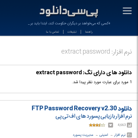
-
«کسی که می‌خواهد بر دیگران حکومت کند، ابتدا باید بر خو_
راهنما
تبلیغات
تماس با ما
نرم افزار: extract password
دانلود ها ی دارای تگ: extract password
1 مورد برای عبارت مورد نظر پیدا شد.
دانلود FTP Password Recovery v2.30
نرم افزار بازیابی پسورد های اف تی پی
4,663
نرم افزار
← ‏
امنیتی
← ‏
مدیریت پسورد