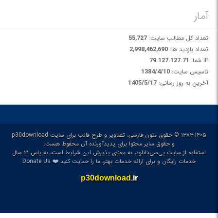
آمار
تعداد کل مطالب سایت:
55,727
تعداد بازدید ها:
2,998,462,690
IP شما:
79.127.127.71
تاسیس سایت:
1384/4/10
آخرین به روز رسانی:
1405/5/17
۱۳۸۳-۱۴۰۵ © حقوق متون فارسی، تصاویر و طرح قالب برای سایت p30download
و حقوق سایر محتوا برای پدیدآورنده آن محفوظ هست.
استفاده از سایت پی‌سی‌دانلود، به معنای پذیرش
این شرایط
است، به پاس ۲۱ سال
❤️
خدمات رایگان و برای ارائه خدمات بهتر، ما را
حمایت کنید
Donate Us
p30download