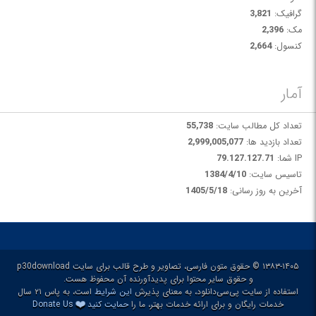
گرافیک:
3,821
مک:
2,396
کنسول:
2,664
آمار
تعداد کل مطالب سایت:
55,738
تعداد بازدید ها:
2,999,005,077
IP شما:
79.127.127.71
تاسیس سایت:
1384/4/10
آخرین به روز رسانی:
1405/5/18
۱۳۸۳-۱۴۰۵ © حقوق متون فارسی، تصاویر و طرح قالب برای سایت p30download
و حقوق سایر محتوا برای پدیدآورنده آن محفوظ هست.
استفاده از سایت پی‌سی‌دانلود، به معنای پذیرش
این شرایط
است، به پاس ۲۱ سال
❤️
خدمات رایگان و برای ارائه خدمات بهتر، ما را
حمایت کنید
Donate Us