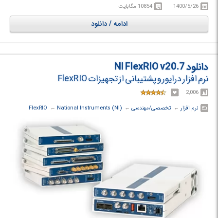
1400/5/26
10854 مگابایت
طراحی به مهندسان ارائه دهد. این دستگاه‌ها از پیشرفته‌ترین Converter ها و
تکنولوژی‌های FPGA در تجهیزات رایج صنعتی پشتیبانی نموده و قادر است تا
ادامه / دانلود
کاربردهایی نوین با Sample Rate، پهنای باند، وضوح (Resolution) و تعداد
کانال‌های بیشتری را توسعه دهد.
دانلود NI FlexRIO v20.7
نرم افزار درایور و پشتیبانی از تجهیزات FlexRIO
2,006
نرم افزار
← ‏
تخصصی/مهندسی
← ‏
National Instruments (NI)
← ‏
FlexRIO