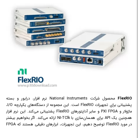
FlexRIO
محصول شرکت National Instruments نرم افزار، درایور و بسته
پشتیبانی برای تجهیزات FlexRIO است. این مجموعه از دستگاه‌های یکپارچه I/O،
ماژولار و PXI FPGA و سایر آداپتورهای FlexRIO پشتیبانی می‌کند. این نرم افزار
همچنین یک API برای همسان‌سازی با NI-TClk ارائه می‌کند. اگر بخواهیم بیشتر
در مورد FlexRIO توضیح دهیم، این تجهیزات، ابزارهای دقیقی هستند که FPGA
های بزرگ، قابل برنامه‌ریزی و با کارایی بالا را به صورت آنالوگ، دیجیتال و RF I/O
با هم ترکیب کرده تا یک سخت افزار شخصی‌سازی شده بدون هزینه اضافی