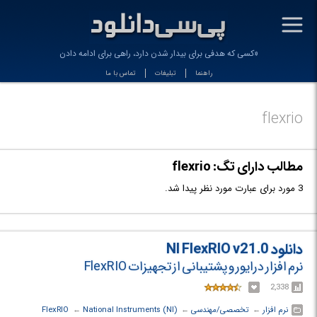
-
«کسی که هدفی برای بیدار شدن دارد، راهی برای ادامه دادن پید
راهنما
تبلیغات
تماس با ما
flexrio
مطالب دارای تگ: flexrio
3 مورد برای عبارت مورد نظر پیدا شد.
دانلود NI FlexRIO v21.0
نرم افزار درایور و پشتیبانی از تجهیزات FlexRIO
2,338
نرم افزار
← ‏
تخصصی/مهندسی
← ‏
National Instruments (NI)
← ‏
FlexRIO