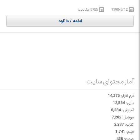
با هم ترکیب کرده تا یک سخت افزار شخصی‌سازی شده بدون هزینه اضافی
1398/6/12
8755 مگابایت
طراحی به مهندسان ارائه دهد. این دستگاه‌ها از پیشرفته‌ترین Converter ها و
تکنولوژی‌های FPGA در تجهیزات رایج صنعتی پشتیبانی نموده و قادر است تا
ادامه / دانلود
کاربردهایی نوین با Sample Rate، پهنای باند، وضوح (Resolution) و تعداد
کانال‌های بیشتری را توسعه دهد.
آمار محتوای سایت
نرم افزار:
14,275
بازی:
12,584
آموزش:
8,284
موبایل:
7,282
کتاب:
2,237
فیلم:
1,741
صوت:
458