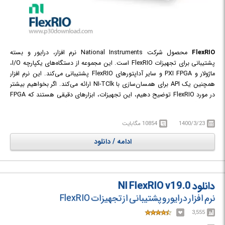
FlexRIO
محصول شرکت National Instruments نرم افزار، درایور و بسته
پشتیبانی برای تجهیزات FlexRIO است. این مجموعه از دستگاه‌های یکپارچه I/O،
ماژولار و PXI FPGA و سایر آداپتورهای FlexRIO پشتیبانی می‌کند. این نرم افزار
همچنین یک API برای همسان‌سازی با NI-TClk ارائه می‌کند. اگر بخواهیم بیشتر
در مورد FlexRIO توضیح دهیم، این تجهیزات، ابزارهای دقیقی هستند که FPGA
های بزرگ، قابل برنامه‌ریزی و با کارایی بالا را به صورت آنالوگ، دیجیتال و RF I/O
با هم ترکیب کرده تا یک سخت افزار شخصی‌سازی شده بدون هزینه اضافی
1400/3/23
10854 مگابایت
طراحی به مهندسان ارائه دهد. این دستگاه‌ها از پیشرفته‌ترین Converter ها و
تکنولوژی‌های FPGA در تجهیزات رایج صنعتی پشتیبانی نموده و قادر است تا
ادامه / دانلود
کاربردهایی نوین با Sample Rate، پهنای باند، وضوح (Resolution) و تعداد
کانال‌های بیشتری را توسعه دهد.
دانلود NI FlexRIO v19.0
نرم افزار درایور و پشتیبانی از تجهیزات FlexRIO
3,555