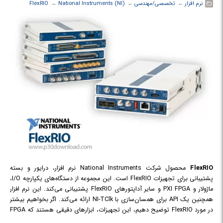
نرم افزار
← ‏
تخصصی/مهندسی
← ‏
National Instruments (NI)
← ‏
FlexRIO
FlexRIO
محصول شرکت National Instruments نرم افزار، درایور و بسته
پشتیبانی برای تجهیزات FlexRIO است. این مجموعه از دستگاه‌های یکپارچه I/O،
ماژولار و PXI FPGA و سایر آداپتورهای FlexRIO پشتیبانی می‌کند. این نرم افزار
همچنین یک API برای همسان‌سازی با NI-TClk ارائه می‌کند. اگر بخواهیم بیشتر
در مورد FlexRIO توضیح دهیم، این تجهیزات، ابزارهای دقیقی هستند که FPGA
های بزرگ، قابل برنامه‌ریزی و با کارایی بالا را به صورت آنالوگ، دیجیتال و RF I/O