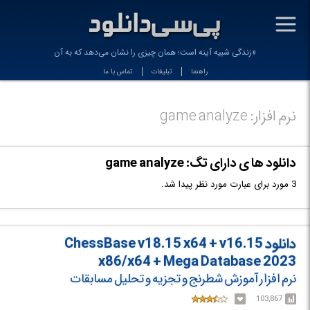
-
«زندگی شبیه آینه است؛ همان چیزی را نشان می‌دهد که به آن می‌_
راهنما
تبلیغات
تماس با ما
نرم افزار: game analyze
دانلود ها ی دارای تگ: game analyze
3 مورد برای عبارت مورد نظر پیدا شد.
دانلود ChessBase v18.15 x64 + v16.15
x86/x64 + Mega Database 2023
نرم افزار آموزش شطرنج و تجزیه و تحلیل مسابقات
103,867