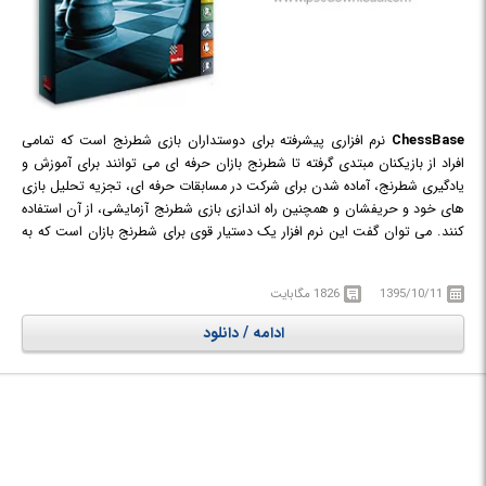
ChessBase
نرم افزاری پیشرفته برای دوستداران بازی شطرنج است که تمامی
افراد از بازیکنان مبتدی گرفته تا شطرنج بازان حرفه ای می توانند برای آموزش و
یادگیری شطرنج، آماده شدن برای شرکت در مسابقات حرفه ای، تجزیه تحلیل بازی
های خود و حریفشان و همچنین راه اندازی بازی شطرنج آزمایشی، از آن استفاده
کنند. می توان گفت این نرم افزار یک دستیار قوی برای شطرنج بازان است که به
عنوان کامل ترین محصول کمپانی ChessBase شهرت یافته است و برای استفاده
از اکثر محصولات این کمپانی از جمله انجین های شطرنجی، بانک های اطلاعاتی
1395/10/11
1826 مگابایت
بازی های شطرنج و ... به نصب این نرم افزار نیاز خواهید داشت. یکی از
مهمترین دلایلی که بیشتر بازکنان حرفه ای را به سمت استفاده از این نرم افزار
ادامه / دانلود
سوق داده است، تجزیه و تحلیل دقیق و تاکتیکی حرکات بازیکن در شطرنج است
که با استفاده از موتورها و پایگاه داده قدرتمند، قبل و بعد از حرکت یه مهره، نکات
تاثیر گذاری را به بازیکن گوشزد می کند.