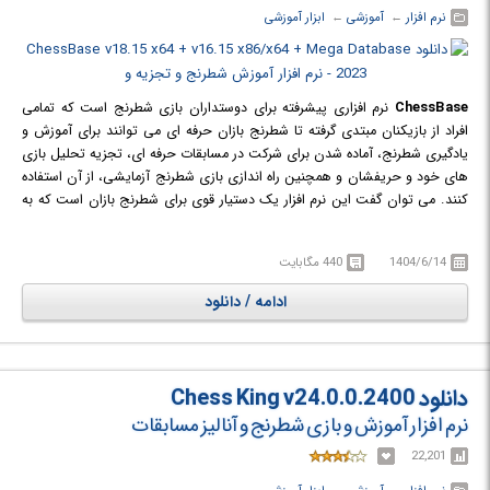
نرم افزار
← ‏
آموزشی
← ‏
ابزار آموزشی
ChessBase
نرم افزاری پیشرفته برای دوستداران بازی شطرنج است که تمامی
افراد از بازیکنان مبتدی گرفته تا شطرنج بازان حرفه ای می توانند برای آموزش و
یادگیری شطرنج، آماده شدن برای شرکت در مسابقات حرفه ای، تجزیه تحلیل بازی
های خود و حریفشان و همچنین راه اندازی بازی شطرنج آزمایشی، از آن استفاده
کنند. می توان گفت این نرم افزار یک دستیار قوی برای شطرنج بازان است که به
عنوان کامل ترین محصول کمپانی ChessBase شهرت یافته است و برای استفاده
از اکثر محصولات این کمپانی از جمله انجین های شطرنجی، بانک های اطلاعاتی
1404/6/14
440 مگابایت
بازی های شطرنج و ... به نصب این نرم افزار نیاز خواهید داشت. یکی از
مهمترین دلایلی که بیشتر بازکنان حرفه ای را به سمت استفاده از این نرم افزار
ادامه / دانلود
سوق داده است، تجزیه و تحلیل دقیق و تاکتیکی حرکات بازیکن در شطرنج است
که با استفاده از موتورها و پایگاه داده قدرتمند، قبل و بعد از حرکت یه مهره، نکات
تاثیر گذاری را به بازیکن گوشزد می کند.
Mega Database
بزرگترین و قویترین بانک اطلاعاتی بازیهای شطرنج در دنیا
دانلود Chess King v24.0.0.2400
است که توسط شرکت ChessBase برای علاقمندان فراگیری شطرنج حرفه ای،
نرم افزار آموزش و بازی شطرنج و آنالیز مسابقات
تهیه و تدارک دیده شده است.
مگا دیتابیس شامل تمام بازیهای بازیکنان ایرانی و خارجی که در مسابقات رسمی
22,201
مختلف انجام شده است و برای آماده سازی خود در برابر حریفان و آشنایی با سبک