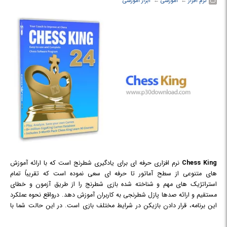
نرم افزار
← ‏
آموزشی
← ‏
ابزار آموزشی
بازی آنها و پی بردن به نقاط ضعف و قوت بازیکنان و هچنین تمرین شروع بازی-
استراتژی - آخربازی - وسط بازی با استفاده از بهترین بازیهای انجام شده. داشتن
مگا دیتابیس برای همه بازیکنان در هر سطحی ضروری است.
Chess King
نرم افزاری حرفه ای برای یادگیری شطرنج است که با ارائه آموزش
های متنوعی از سطح آماتور تا حرفه ای سعی نموده است که تقریباً تمام
استراتژیک های مهم و شناخته شده بازی شطرنج را از طریق آزمون و خطای
مستقیم و ارائه صدها پازل شطرنجی به کاربران آموزش دهد. درواقع نحوه عملکرد
این برنامه، قرار دادن بازیکن در شرایط مختلف بازی است. در این حالت شما با
صدها بازی انجام شده و ناقص رو به رو می شوید و باید نوبت خود را با بهترین
حرکت ادامه دهید و در صورت اشتباه کردن، متوجه آن شده و با راهنمایی های