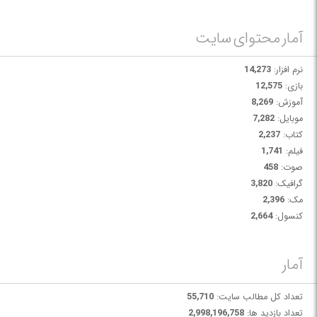
آمار محتوای سایت
نرم افزار:
14,273
بازی:
12,575
آموزش:
8,269
موبایل:
7,282
کتاب:
2,237
فیلم:
1,741
صوت:
458
گرافیک:
3,820
مک:
2,396
کنسول:
2,664
آمار
تعداد کل مطالب سایت:
55,710
تعداد بازدید ها:
2,998,196,758