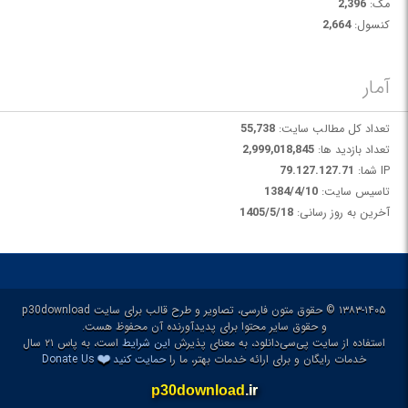
مک:
2,396
کنسول:
2,664
آمار
تعداد کل مطالب سایت:
55,738
تعداد بازدید ها:
2,999,018,845
IP شما:
79.127.127.71
تاسیس سایت:
1384/4/10
آخرین به روز رسانی:
1405/5/18
۱۳۸۳-۱۴۰۵ © حقوق متون فارسی، تصاویر و طرح قالب برای سایت p30download
و حقوق سایر محتوا برای پدیدآورنده آن محفوظ هست.
استفاده از سایت پی‌سی‌دانلود، به معنای پذیرش
این شرایط
است، به پاس ۲۱ سال
❤️
خدمات رایگان و برای ارائه خدمات بهتر، ما را
حمایت کنید
Donate Us
p30download