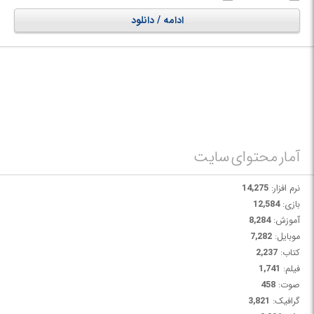
Apple ID را از iPhone ، iPad و iPod touch بدون رمز عبور به راحتی حذف کنید.
ادامه / دانلود
آمار محتوای سایت
نرم افزار:
14,275
بازی:
12,584
آموزش:
8,284
موبایل:
7,282
کتاب:
2,237
فیلم:
1,741
صوت:
458
گرافیک:
3,821