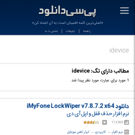
-
«اصلی‌ترین کلمه اطمینان است؛ به آن اعتماد کن»
راهنما
تبلیغات
تماس با ما
idevice
مطالب دارای تگ: idevice
1 مورد برای عبارت مورد نظر پیدا شد.
دانلود iMyFone LockWiper v7.8.7.2 x64
نرم افزار حذف قفل و اپل آی دی
113,369
نرم افزار
← ‏
کاربردی
← ‏
ابزار تلفن موبایل