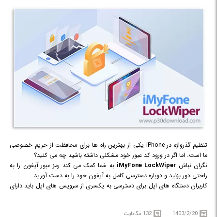
تنظیم گذرواژه در iPhone یکی از بهترین راه ها برای محافظت از حریم خصوصی
ما است. اما اگر در ورود کد عبور خود مشکلی داشته باشید چه می کنید؟
نگران نباش
iMyFone LockWiper
به شما کمک می کند رمز عبور آیفون را به
راحتی دور بزنید و دوباره دسترسی کامل به آیفون خود را به دست آورید.
کاربران دستگاه های اپل برای دسترسی به یکسری از سرویس های اپل باید دارای
Apple ID باشند. با این حال اگر پسورد Apple ID خود را فراموش نموده اید و نمی
توانید Find My iPhone را غیرفعال کنید و یا اپلیکیشن ها را دانلود نموده و حذف
1403/2/20
132 مگابایت
کنید، نگران نباشید. نرم افزار iMyFone LockWiper می تواند به شما کمک کند تا