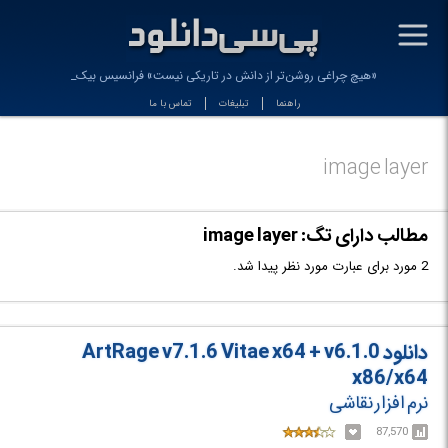
-
«هیچ چراغی روشن‌تر از دانش در تاریکی نیست» فرانسیس بیکن
راهنما
تبلیغات
تماس با ما
image layer
مطالب دارای تگ: image layer
2 مورد برای عبارت مورد نظر پیدا شد.
دانلود ArtRage v7.1.6 Vitae x64 + v6.1.0
x86/x64
نرم افزار نقاشی
87,570