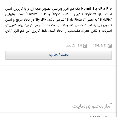
Hornil StylePix Pro
یک نرم افزار ویرایش تصویر حرفه ای و با کاربردی آسان
است. واژه StylePix ترکیبی از کلمه "Style" و کلمه "Picture" است. بنابراین
"StylePix" به معنی "Style Picture" نیز می باشد. StylePix در ایجاد سریع و آسان
تصاویر زیبا به شما کمک می کند و شما با استفاده از آن می توانید برای کامپیوتر،
اینترنت و تلفن همراه، مضامینی را ایجاد کنید. رابط کاربری این نرم افزار آزادی
عمل زیادی را در ویرایش فراهم می کند و شما خیلی سریع تر می توانید آنچه را
که در عمل ویرایش می خواهید را بیابید و گزینه های مختلف آن را تغییر دهید.
1399/2/31
18.8 مگابایت
ادامه / دانلود
آمار محتوای سایت