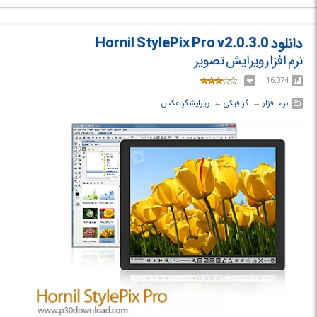
دانلود Hornil StylePix Pro v2.0.3.0
نرم افزار ویرایش تصویر
16,074
نرم افزار
← ‏
گرافیکی
← ‏
ویرایشگر عکس