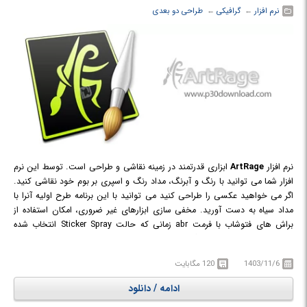
نرم افزار
← ‏
گرافیکی
← ‏
طراحی دو بعدی
نرم افزار
ArtRage
ابزاری قدرتمند در زمینه نقاشی و طراحی است. توسط این نرم
افزار شما می توانید با رنگ و آبرنگ، مداد رنگ و اسپری بر بوم خود نقاشی کنید.
اگر می خواهید عکسی را طراحی کنید می توانید با این برنامه طرح اولیه آنرا با
مداد سیاه به دست آورید. مخفی سازی ابزارهای غیر ضروری، امکان استفاده از
براش های فتوشاب با فرمت abr زمانی که حالت Sticker Spray انتخاب شده
باشد، نمایش پیغام خطا هنگام استفاده از ابزار در محل نا مناسب، تنظیم کیفیت
تصاویر خروجی، پشتیبانی از بیشتر فیلترهای فتوشاپ و ... از ویژگی های این نرم
1403/11/6
120 مگابایت
افزار است.
ادامه / دانلود