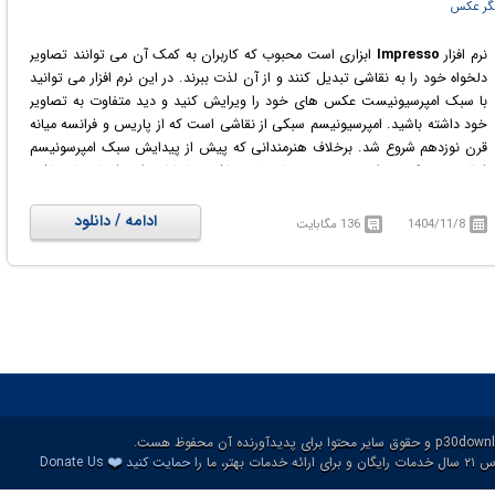
شگر عکس
نرم افزار
Impresso
ابزاری است محبوب که کاربران به کمک آن می توانند تصاویر
دلخواه خود را به نقاشی تبدیل کنند و از آن لذت ببرند. در این نرم افزار می توانید
با سبک امپرسیونیست عکس های خود را ویرایش کنید و دید متفاوت به تصاویر
خود داشته باشید. امپرسیونیسم سبکی از نقاشی است که از پاریس و فرانسه میانه
قرن نوزدهم شروع شد. برخلاف هنرمندانی که پیش از پیدایش سبک امپرسونیسم
فعالیت می کردند، امپرسیونیست ها بیشتر نقاشی هایشان را در فضای باز نقاشی
می کردند و دوست داشتند که موضوعات طبیعت مانند درختان، دشت ها و
کشتزارها و اقیانوس ها را به تصویر بکشند. امپرسیونیست ها اغلب موضوعاتشان
ادامه / دانلود
1404/11/8
136 مگابایت
را از فضای آزاد می گرفتند و آن چه را که در آن می دیدند نقاشی می کردند.
❤️
ات بهتر، ما را
حمایت کنید
Donate Us