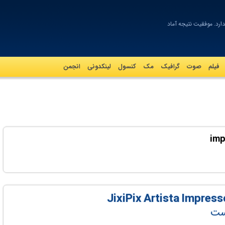
ارد. موفقیت نتیجه آمادگ_
فیلم
صوت
گرافيک
مک
کنسول
لینکدونی
انجمن
یست