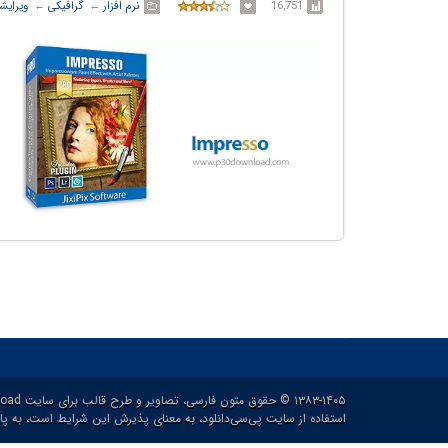
16,751
نرم افزار
← ‏
گرافیکی
← ‏
ویرای
۱۳۸۳-۱۴۰۵ © حقوق متون فارسی، تصاویر و طرح قالب برای سایت p30download و حقوق سایر محتوا برای پدیدآورنده آن محفوظ هست.
استفاده از سایت پی‌سی‌دانلود، به معنای پذیرش
این شرایط
است، به پاس ۲۱ سال خدمات رایگان و برای ارائه خدم