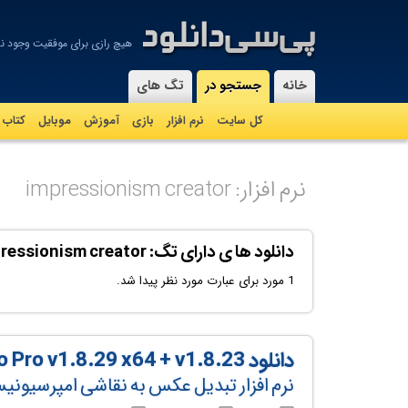
هیچ رازی برای موفقیت وجود ند
-
خانه
جستجو در
تگ های
کل سایت
نرم افزار
بازی
آموزش
موبايل
کتاب
نرم افزار: impressionism creator
دانلود ها ی دارای تگ: impressionism creator
1 مورد برای عبارت مورد نظر پیدا شد.
دانلود JixiPix Artista Impresso Pro v1.8.29 x64 + v1.8.23
نرم افزار تبدیل عکس به نقاشی امپرسیون