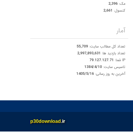
مک:
2,396
کنسول:
2,661
آمار
تعداد کل مطالب سایت:
55,709
تعداد بازدید ها:
2,997,893,631
IP شما:
79.127.127.71
تاسیس سایت:
1384/4/10
آخرین به روز رسانی:
1405/5/16
p30download