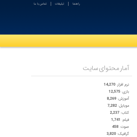
راهنما
تبلیغات
تماس با ما
آمار محتوای سایت
نرم افزار:
14,270
بازی:
12,575
آموزش:
8,269
موبایل:
7,282
کتاب:
2,237
فیلم:
1,741
صوت:
458
گرافیک:
3,820