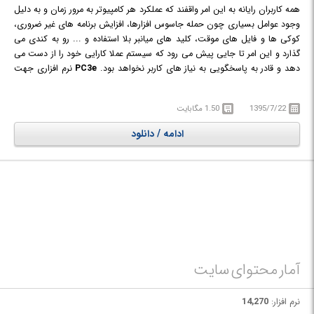
همه کاربران رایانه به این امر واقفند که عملکرد هر کامپیوتر به مرور زمان و به دلیل
وجود عوامل بسیاری چون حمله جاسوس افزارها، افزایش برنامه های غیر ضروری،
کوکی ها و فایل های موقت، کلید های میانبر بلا استفاده و ... رو به کندی می
گذارد و این امر تا جایی پیش می رود که سیستم عملا کارایی خود را از دست می
دهد و قادر به پاسخگویی به نیاز های کاربر نخواهد بود.
PC3e
نرم افزاری جهت
رفع این عوامل و در نتیجه افزایش سرعت و عملکرد سیستم است. این نرم افزار با
بهینه سازی سیستم و تنظیم منابع، عملکرد و پاسخگویی آن را تا حد چشمگیری
1395/7/22
1.50 مگابایت
افزایش داده و از کند شدن رایانه جلوگیری می کند. این نرم افزار قادر به پاک‌سازی
انواع فایل های بی مصرف و آثار باقی مانده بر روی سیستم است که این
ادامه / دانلود
پاک‌سازی شامل رد پا ها و فایل های به جا مانده از مرورگر هایی چون Microsoft
Internet Explorer ،Google Chrome ،Mozilla Firefox و Microsoft Edge نیز
می شود.
آمار محتوای سایت
نرم افزار:
14,270