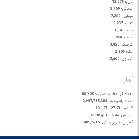
بازی:
12,575
آموزش:
8,269
موبایل:
7,282
کتاب:
2,237
فیلم:
1,741
صوت:
458
گرافیک:
3,820
مک:
2,396
کنسول:
2,660
آمار
تعداد کل مطالب سایت:
55,708
تعداد بازدید ها:
2,997,765,304
IP شما:
79.127.127.71
تاسیس سایت:
1384/4/10
آخرین به روز رسانی:
1405/5/15