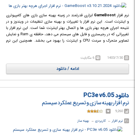
نرم افزار
GameBoost
ابزاری قدرتمند در زمینه بهینه سازی بازی های کامپیوتری
و اینترنت است. این نرم افزار با تغییرات و بهینه سازی تنظیمات در ویندوز و در
نتیحه اجرای هرچه بهتر بازی ها و اتصال بهتر اینترنت شما است. این نرم افزار با
تغییراتی که در رجیستری و فایل های سیستم می دهد، حافظه ی Ram و نمایش
تصاویر متحرک و سرعت CPU و اینترنت را بهبود می بخشد. همچنین این نرم
افزار به یک آنالیزگر مجهز است که به کمک آن اشکالات را پیدا کرده و سعی در رفع
آنها می کند. این نرم افزار با اتصال به اینترنت برای ارتقا به شما اجازه دانلود
1403/7/30
6 مگابایت
موزیک، فیلم و فایل را می دهد.
ادامه / دانلود
دانلود PC3e v6.05
نرم افزار بهینه سازی و تسریع عملکرد سیستم
9,260
نرم افزار
← ‏
کاربردی
← ‏
بهینه ساز