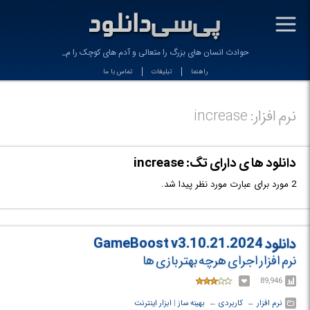
-
حوادث انسان های بزرگ را متعالی و آدم های کوچک را متل_
راهنما
تبلیغات
تماس با ما
نرم افزار: increase
دانلود ها ی دارای تگ: increase
2 مورد برای عبارت مورد نظر پیدا شد.
دانلود GameBoost v3.10.21.2024
نرم افزار اجرای هرچه بهتر بازی ها
89,946
نرم افزار
← ‏
کاربردی
← ‏
بهینه ساز
‏|
ابزار اینترنت