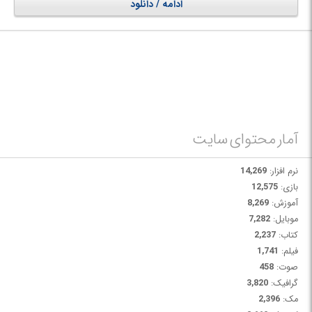
ادامه / دانلود
قابل دسترسی است. vault های ایجاد شده به عنوان دیسک های سخت معمولی
در همه برنامه های ویندوز ظاهر می شوند و هیچ کس نمی تواند قفل vault را
بدون رمز عبور باز کند.
آمار محتوای سایت
نرم افزار:
14,269
بازی:
12,575
آموزش:
8,269
موبایل:
7,282
کتاب:
2,237
فیلم:
1,741
صوت:
458
گرافیک:
3,820
مک:
2,396