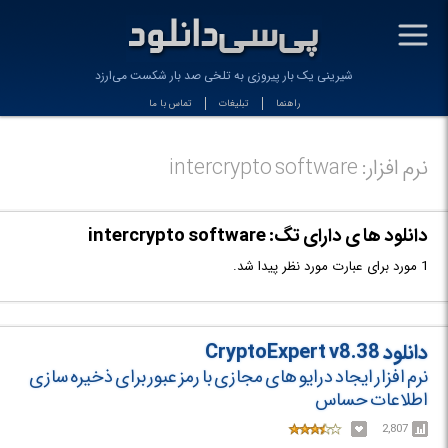
-
شیرینی یک بار پیروزی به تلخی صد بار شکست می‌ارزد
راهنما
تبلیغات
تماس با ما
نرم افزار: intercrypto software
دانلود ها ی دارای تگ: intercrypto software
1 مورد برای عبارت مورد نظر پیدا شد.
دانلود CryptoExpert v8.38
نرم افزار ایجاد درایو های مجازی با رمز عبور برای ذخیره سازی
اطلاعات حساس
2,807