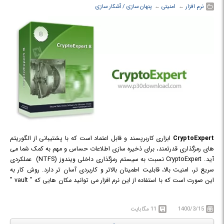
نرم افزار
← ‏
امنیتی
← ‏
پنهان سازی / آشکار سازی
CryptoExpert
ابزاری کاربرپسند و قابل اعتماد است که با پشتیبانی از الگوریتم
های رمزگذاری قدرتمند، برای ذخیره سازی اطلاعات حساس و مهم به کمک شما می
آید. CryptoExpert نسبت به سیستم رمزگذاری داخلی ویندوز (NTFS) عملکردی
سریع تر، امنیت بالا، قابلیت اطمینان بالاتر و کاربردی آسان تر دارد. روش کار به
این صورت است که با استفاده از این نرم افزار می توانید مکان هایی که " vault "
نامیده می شوند را ایجاد نموده و برای آن ها رمز عبور تعریف کنید سپس اطلاعات
حساس خود را در این vault ها قرار داده و به این شیوه از آن ها محافظت کنید.
1400/3/15
11 مگابایت
فایل ها و اسنادی که در vault ها ذخیره نموده اید، در حالت باز (unlocked
mode) قابل مشاهده می شود و به عنوان درایو لوکال و محل ذخیره سازی عادی