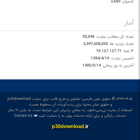
کنسول:
2,660
آمار
تعداد کل مطالب سایت:
55,698
تعداد بازدید ها:
2,997,608,500
IP شما:
79.127.127.71
تاسیس سایت:
1384/4/10
آخرین به روز رسانی:
1405/5/14
۱۳۸۳-۱۴۰۵ © حقوق متون فارسی، تصاویر و طرح قالب برای سایت p30download
و حقوق سایر محتوا برای پدیدآورنده آن محفوظ هست.
استفاده از سایت پی‌سی‌دانلود، به معنای پذیرش
این شرایط
است، به پاس ۲۱ سال
❤️
خدمات رایگان و برای ارائه خدمات بهتر، ما را
حمایت کنید
Donate Us
p30download