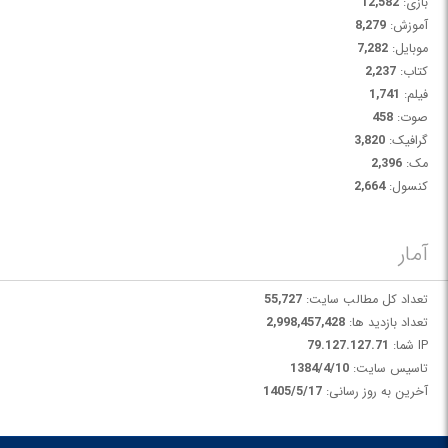
بازی:
12,582
آموزش:
8,279
موبایل:
7,282
کتاب:
2,237
فیلم:
1,741
صوت:
458
گرافیک:
3,820
مک:
2,396
کنسول:
2,664
آمار
تعداد کل مطالب سایت:
55,727
تعداد بازدید ها:
2,998,457,428
IP شما:
79.127.127.71
تاسیس سایت:
1384/4/10
آخرین به روز رسانی:
1405/5/17