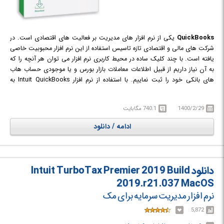
QuickBooks
یکی از نرم افزار های مدیریت بر فعالیت های اقتصادی است. در
شرکت های مالی و اقتصادی تازه تاسیس استفاده از این نرم افزار محبوبیت خاصی
یافته است. با چند کلیک ساده در محیط کاربری نرم افزار می توان هر آنچه را که
به آن نیاز داریم از قبیل اطلاعات معاملات بازار بورس و یا موجودی حساب هاب
های بانکی خود را ثبت نماییم. با استفاده از نرم افزار Intuit QuickBooks به
راحتی می توانید مدیریت تمامی حساب های خود را به عهده بگیرید. نرم افزار
حسابداری QuickBooks یکی از برنامه های حسابداری مطرح در سطح جهان
1400/2/29
740.1 مگابایت
است. این نرم افزار پوشش کاملی برای تمام جنبه های کسب و کارتان است و با
این برنامه می توانید به گزارش سازی و تصمیم گیری های سریع و بدون اشکال
ادامه / دانلود
اقدام کنید. همچنین می توانید تمامی موجودی ها و اقلام را به صورت دستی وارد
نرم افزار کنید و با استفاده از منوی ایجاد شده اقلام های اضافه شده را مدیریت
کنید. می توانید ترازنامه خود را در هر مرحله به صورت اختصاصی مشاهده کرده و
به تمامی گزارشات دست پیدا کنید. همچنین می توانید پرداخت حقوق و دستمزد،
دانلود Intuit TurboTax Premier 2019 Build
تعداد بیشماری از کارکنان را مدیریت کنید. شما می توانید با استفاده از این نرم
2019.r21.037 MacOS
افزار هزینه های انجام گرفته را سازماندهی کنید. همچنین هر ساله می توانید از
نرم افزار مدیریت سرمایه برای مک
اظهارات مالی شرکت و یا فروشگاه خود مطلع شوید و هر بخش را به صورت
اختصاصی مدیریت و ویرایش کنید. این نرم افزار دارای یک بخش انبارداری بسیار
5,872
قوی نیز است.