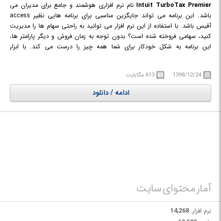
Intuit TurboTax Premier
نام نرم افزاری هوشمند و جامع برای مدیران می
باشد. این برنامه می تواند جایگزین مناسبی برای برنامه هایی نظیر access
آفیس باشد. با استفاده از این نرم افزار می توانید به راحتی سهام ها را مدیریت
کنید، سهامی فروخته شده است؟ بدون توجه به زمان فروش و دیگر پارامتر ها،
این برنامه به شکل خودکار برای شما همه چیز را درست می کند. با ابزار
Retirement tax می توانید ببینید که چگونه می توانید حین بازنشستگی، امسال
پول بیشتری را به دست آورید. آنالیز های حرفه ای این برنامه، سلامت سرمایه
1398/12/24
613 مگابایت
گذاری شما را به نمایش می گذارد و با پیشنهاد های هوشمندانه و حرفه ای، شما را
راهنمایی می کند تا در سال آینده، بتوانید پول بیشتری کسب کنید و سرمایه
ادامه / دانلود
گذاری های بهتری را انجام دهید. کار اصلی برنامه برای سرمایه گذاران، فروش
اوراق قرضه و دیگر اجناس می باشد.
آمار محتوای سایت
نرم افزار:
14,268