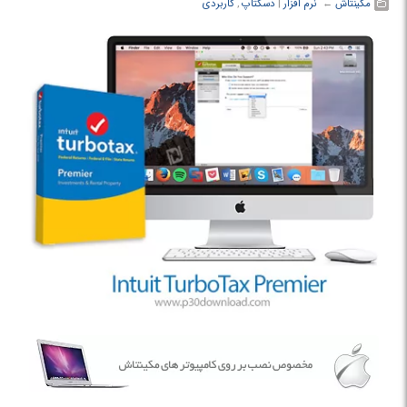
مکینتاش
← ‏
نرم افزار
‏|
دسکتاپ
,
کاربردی