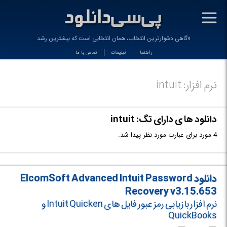
-
«گاهی دشوارترین انتخاب، همان انتخابی است که بیشترین رشد را _
راهنما
تبلیغات
تماس با ما
نرم افزار: intuit
دانلود ها ی دارای تگ: intuit
4 مورد برای عبارت مورد نظر پیدا شد.
دانلود ElcomSoft Advanced Intuit Password
Recovery v3.15.653
نرم افزار بازیابی رمز عبور فایل های Intuit Quicken و
QuickBooks