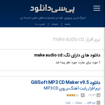
-
«بزرگ‌ترین پیروزی، غلبه بر محدودیت‌های ذهنی است» نا_
راهنما
تبلیغات
تماس با ما
نرم افزار: make audio cd
دانلود ها ی دارای تگ: make audio cd
1 مورد برای عبارت مورد نظر پیدا شد.
دانلود GiliSoft MP3 CD Maker v9.5
نرم افزار رایت آهنگ بر روی MP3 CD
12,147
نرم افزار
← ‏
دیسک
← ‏
رایت