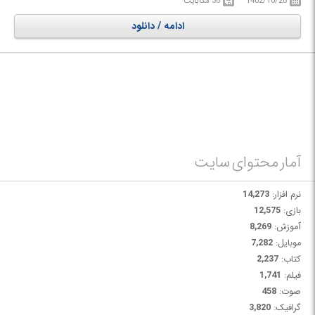
1402/10/28
36 مگابایت
نرم افزار از هر گونه فایل های صوتی و ویدئویی محبوب از جمله MP3، WMA،
WAV، AAC، FLAC، OGG، APE، AVI، MPEG، WMV، MP4، FLV، MKV،
ادامه / دانلود
H.264/MPEG-4 AVC، AVCHD و بسیاری دیگر پشتیبانی می کند و شما می
توانید MP3 CD/DVD یا WMA CD/DVD را از تمام فایل های رسانه ای پشتیبانی
شده ایجاد کنید. همچنین اگر بخواهید فقط یک بخش خاصی از آهنگ را تبدیل و
رایت کنید، می توانید این کار را با تنظیم زمان شروع و مدت زمان کلیپ مورد نظر
برای تبدیل انجام دهید.
آمار محتوای سایت
نرم افزار:
14,273
بازی:
12,575
آموزش:
8,269
موبایل:
7,282
کتاب:
2,237
فیلم:
1,741
صوت:
458
گرافیک:
3,820