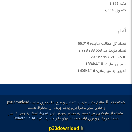
مک:
2,396
کنسول:
2,664
آمار
تعداد کل مطالب سایت:
55,710
تعداد بازدید ها:
2,998,233,668
IP شما:
79.127.127.71
تاسیس سایت:
1384/4/10
آخرین به روز رسانی:
1405/5/16
۱۳۸۳-۱۴۰۵ © حقوق متون فارسی، تصاویر و طرح قالب برای سایت p30download
و حقوق سایر محتوا برای پدیدآورنده آن محفوظ هست.
استفاده از سایت پی‌سی‌دانلود، به معنای پذیرش
این شرایط
است، به پاس ۲۱ سال
❤️
خدمات رایگان و برای ارائه خدمات بهتر، ما را
حمایت کنید
Donate Us
p30download