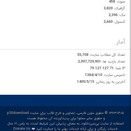
صوت:
458
گرافیک:
3,820
مک:
2,396
کنسول:
2,660
آمار
تعداد کل مطالب سایت:
55,708
تعداد بازدید ها:
2,997,729,901
IP شما:
79.127.127.71
تاسیس سایت:
1384/4/10
آخرین به روز رسانی:
1405/5/15
۱۳۸۳-۱۴۰۵ © حقوق متون فارسی، تصاویر و طرح قالب برای سایت p30download
و حقوق سایر محتوا برای پدیدآورنده آن محفوظ هست.
استفاده از سایت پی‌سی‌دانلود، به معنای پذیرش
این شرایط
است، به پاس ۲۱ سال
❤️
خدمات رایگان و برای ارائه خدمات بهتر، ما را
حمایت کنید
Donate Us