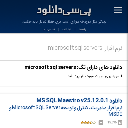
-
زندگی مثل دوچرخه سواری است. برای حفظ تعادل باید حركت _
راهنما
تبلیغات
تماس با ما
نرم افزار: microsoft sql servers
دانلود ها ی دارای تگ: microsoft sql servers
1 مورد برای عبارت مورد نظر پیدا شد.
دانلود MS SQL Maestro v25.12.0.1
نرم افزار مدیریت، کنترل و توسعه Microsoft SQL Server و
MSDE
15,896