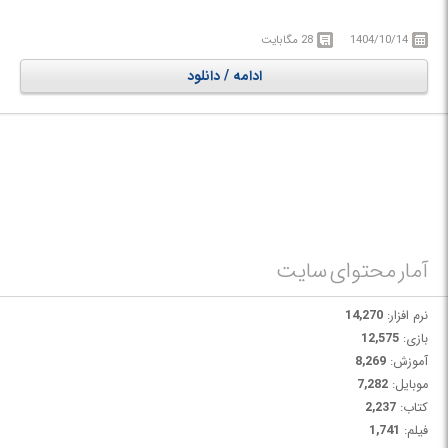
Microsoft SQL Server این برنامه را به یکی از بهترین برنامه ها برای مدیریت
SQL بر روی وب و دسکتاپ تبدیل کرده است.
1404/10/14
28 مگابایت
ادامه / دانلود
آمار محتوای سایت
نرم افزار:
14,270
بازی:
12,575
آموزش:
8,269
موبایل:
7,282
کتاب:
2,237
فیلم:
1,741