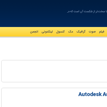
سخت‌تر از شکست آن است که هرگز_
فیلم
صوت
گرافيک
مک
کنسول
لینکدونی
انجمن