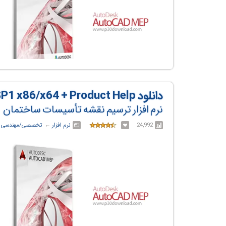
دانلود Autodesk AutoCAD MEP 2017 SP1 x86/x64 + Product Help
نرم افزار ترسیم نقشه تأسیسات ساختمان
24,992
نرم افزار
← ‏
تخصصی/مهندسی
←