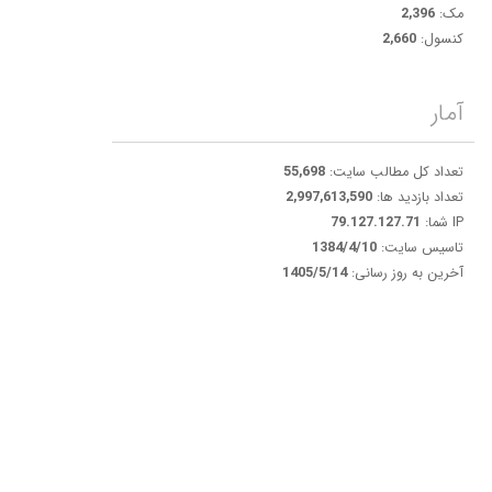
مک:
2,396
کنسول:
2,660
آمار
تعداد کل مطالب سایت:
55,698
تعداد بازدید ها:
2,997,613,590
IP شما:
79.127.127.71
تاسیس سایت:
1384/4/10
آخرین به روز رسانی:
1405/5/14