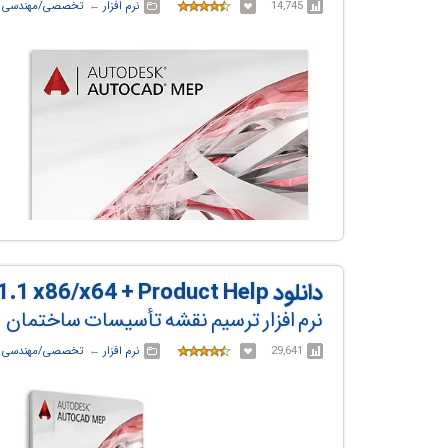
14,745
نرم افزار
← ‏
تخصصی/مهندسی
←
دانلود Autodesk AutoCAD MEP 2018.1.1 x86/x64 + Product Help
نرم افزار ترسیم نقشه تأسیسات ساختمان
29,641
نرم افزار
← ‏
تخصصی/مهندسی
←