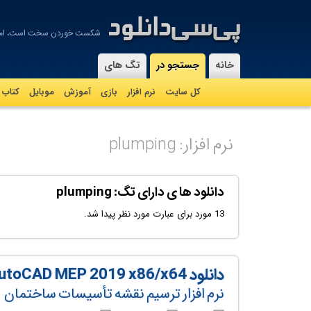
شکست خوردن سخت است، اما 
-
خانه
جستجو در
تگ های
کل سایت
نرم افزار
بازی
آموزش
موبايل
کتاب
نرم افزار: plumping
دانلود ها ی دارای تگ: plumping
13 مورد برای عبارت مورد نظر پیدا شد.
دانلود Autodesk AutoCAD MEP 2019 x86/x64
نرم افزار ترسیم نقشه تأسیسات ساختمان