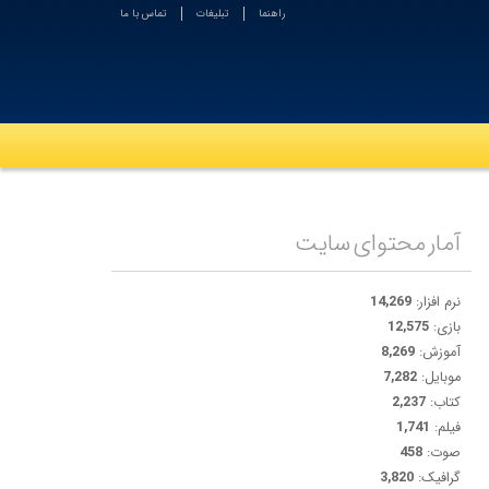
راهنما
تبلیغات
تماس با ما
آمار محتوای سایت
نرم افزار:
14,269
بازی:
12,575
آموزش:
8,269
موبایل:
7,282
کتاب:
2,237
فیلم:
1,741
صوت:
458
گرافیک:
3,820