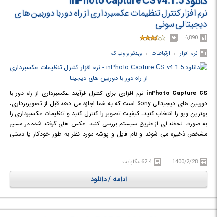
دانلود inPhoto Capture СS v4.1.5
نرم افزار کنترل تنظیمات عکسبرداری از راه دور با دوربین های
دیجیتالی سونی
6,890
نرم افزار
← ‏
ارتباطات
← ‏
ویدئو و وب کم
inPhoto Capture CS
نرم افزاری برای کنترل فرآیند عکسبرداری از راه دور با
دوربین های دیجیتالی Sony است که به شما اجازه می دهد قبل از تصویربرداری،
بهترین ویو را انتخاب کنید، کیفیت تصویر را کنترل کنید و تنظیمات عکسبرداری را
به صورت لحظه ای از طریق سیستم بررسی کنید. عکس های گرفته شده در مسیر
مشخص ذخیره می شوند و نام فایل و پوشه مورد نظر به طور خودکار یا دستی
تنظیم می شود.
این نرم افزار از پروتکل TWAIN نیز بهره مند است که این ویژگی به معنای امکان
1400/2/28
62.4 مگابایت
انتقال تصاویر به نرم افزار هایی همچون Photoshop ،ID Works ،CardFive
،EPISuite و سایر نرم افزار هایی است که از این پروتکل پشتیبانی می کنند. امکان
ادامه / دانلود
کنترل فلاش دوربین نیز وجود دارد که می تواند همیشه روشن یا خاموش باشد، یا
اگر نور خیلی کم است، می توان آن را به حالت خودکار فعال کرد. البته تنظیمات
Flash mode بیشتر به مدل دوربین بستگی دارد. توصیه می شود اگر با شاتر
اسپید بالا عکسبرداری می کنید یا اگر می خواهید مشکل مات شدن تصویر را