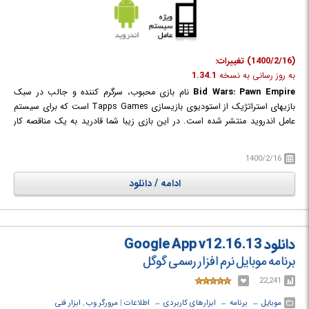
(1400/2/16) تغییرات:
به روز رسانی به نسخه
1.34.1
Bid Wars: Pawn Empire
نام بازی محبوب، سرگرم کننده و جالب در سبک
بازیهای استراتژیک از استودیوی بازیسازی Tapps Games است که برای سیستم
عامل اندروید منتشر شده است. در این بازی زیبا شما قادرید به یک مناقصه کار
حرفه ای تبدیل شوید. سعی کنید همیشه رقمی را پیشنهاد دهید که رقیبان تان از
پرداخت آن عاجز بمانند. بعد هم آیتم هایی که از مناقصه ها می برید را در
1400/2/16
فروشگاه خود به چندین برابر قیمت بفروشید.
ادامه / دانلود
دانلود Google App v12.16.13
برنامه موبایل نرم افزار رسمی گوگل
22,241
موبایل
← ‏
برنامه
← ‏
ابزارهای کاربردی
← ‏
اطلاعات
‏|
مرورگر وب
,
ابزار فنی