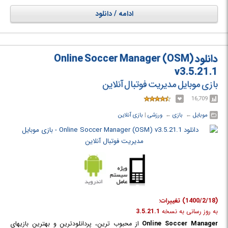
مهره ها موجود در صفحه را از بین ببرید و برای ساعت ها به گوشی میخکوب
ادامه / دانلود
شوید.
دانلود Online Soccer Manager (OSM)
v3.5.21.1
بازی موبایل مدیریت فوتبال آنلاین
16,709
موبایل
← ‏
بازی
← ‏
ورزشی
‏|
بازی آنلاین
(1400/2/18) تغییرات:
به روز رسانی به نسخه
3.5.21.1
Online Soccer Manager
از محبوب ترین، پردانلودترین و بهترین بازیهای