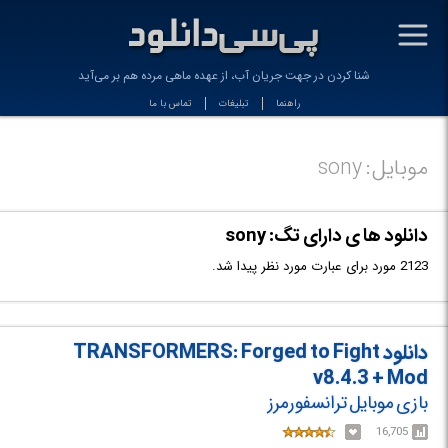
-
شنا کردن در جهت جریان آب، از عهده ماهی مرده هم بر می‌آید
راهنما
تبلیغات
تماس با ما
موبایل: sony
دانلود ها ی دارای تگ: sony
2123 مورد برای عبارت مورد نظر پیدا شد.
دانلود TRANSFORMERS: Forged to Fight
v8.4.3 + Mod
بازی موبایل ترانسفورمرز
16,705