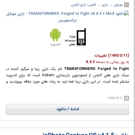
موبایل
← ‏
بازی
← ‏
اکشن
‏|
بازی آنلاین
(1400/3/11) تغییرات:
به روز رسانی به نسخه
8.4.3
TRANSFORMERS: Forged to Fight
نام یک بازی زیبا و سرگرم کننده در
سبک بازی های اکشن از استودیوی بازیسازی Kabam است که برای اندروید
منتشر شده است. در این بازی زیبا شما باید به ربات های مورد علاقه بپیوندید و
برای برتری جهان ترانسفورماتور به نبرد بپردازید و یا با جمع آوری رباتها، یک تیم
قوی از شخصیت های TRANSFORMERS که شامل رباتهای افسانه ای مثل :
1400/3/11
Optimus Prime، Megatron، Grimlock و Starscream می باشند تشکیل دهید
و با بازیکنان دیگر در حملات مختلف مبارزه کنید و از پایگاه خود محافظت کنید و
ادامه / دانلود
از کسانی که به شما حمله می کنند انتقام بگیرید و به پایگاههای دشمن محافظت
کنید. اگر از طرفداران سری فیلم ها یا کمیک بوک های transformers می باشید
حتما این بازی را دانلود و نصب کنید. بازی دارای گرافیکی سه بعدی و فانتزی به
همراه گیم پلی ای مهیج و اکشن است.