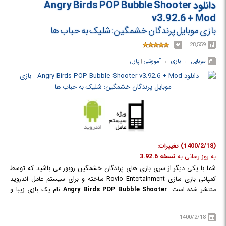
دانلود Angry Birds POP Bubble Shooter
هنگام لرزش دوربین به حداقل برسانید، مقدار ISO را افزایش دهید.
v3.92.6 + Mod
بازی موبایل پرندگان خشمگین: شلیک به حباب ها
28,559
موبایل
← ‏
بازی
← ‏
آموزشی
‏|
پازل
(1400/2/18) تغییرات:
به روز رسانی به
نسخه
3.92.6
شما با یکی دیگر از سری بازی های پرندگان خشمگین روبور می باشید که توسط
کمپانی بازی سازی Rovio Entertainment ساخته و برای سیستم عامل اندروید
منتشر شده است.
Shooter
Angry Birds POP Bubble
نام یک بازی زیبا و
بسیار سرگرم کننده همراه با گیم پلی بسیار اعتیادآور در سبک بازی های فکری و
پازل است. با استفاده از تیر کمان خود به سمت حباب ها نشانه رفته و با شلیک
1400/2/18
های دقیق و حسابگرانه خود آن ها را منفجر کنید. به نجات موجودات عجیب و