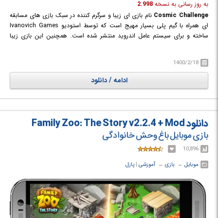
به روز رسانی به نسخه
2.998
Cosmic Challenge
نام بازی ای زیبا و سرگرم کننده در سبک بازی های مسابقه
ای همراه با گیم پلی بسیار مهیج است که توسط استودیو Ivanovich Games
ساخته و برای سیستم عامل اندروید منتشر شده است. همچنین این بازی زیبا
توانسته امتیاز بالای 4.5 را در گوگل پلی کسب کند. در این بازی انواع و اقسام
کشتی های فضایی برایتان تدارک داده شده است که هر یک از آنها دارای سطح و
1400/2/18
توانایی هایی منحصربفرد میباشند و شما نیز میتوانید به میل خود یکی از آنان را
انتخاب کنید. ساخت مسیر مسابقه به دست خودتان است. خود را برای مسابقه
ادامه / دانلود
ای نفس گیر و بسیار مهیج با مسیر های چالش برانگیز آماده کنید. بازی همچنین
دارای گرافیکی زیبا و جذاب است که بر زیبایی بازی افزوده است.
دانلود Family Zoo: The Story v2.2.4 + Mod
بازی موبایل باغ وحش خانوادگی
10,896
موبایل
← ‏
بازی
← ‏
آموزشی
‏|
پازل