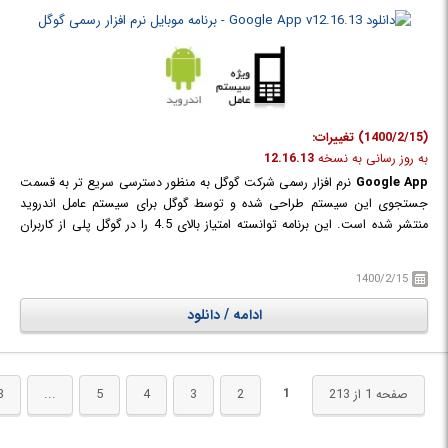
(1400/2/15) تغییرات:
به روز رسانی به نسخه
12.16.13
Google App
نرم افزار رسمی شرکت گوگل به منظور دسترسی سریع تر به قسمت
جستجوی این سیستم طراحی شده و توسط گوگل برای سیستم عامل اندروید
منتشر شده است. این برنامه توانسته امتیاز بالای 4.5 را در گوگل پلی از کاربران
دریافت کند. اگر به دنبال سریعترین، ساده ترین راه برای پیدا کردن آنچه شما در
وب و بر روی دستگاه خود نیاز دارید میباشید این برنامه میتواند نیاز شما را در این
1400/2/15
زمینه برطرف کند. در گوشی های قدیمی تر این برنامه با نام Google Search
نصب شده است که در حاظر با عنوان Google App در حال توسعه است.
ادامه / دانلود
جستجوی های روزمره خود را مستقیما از این برنامه به صورت متنی و صوتی
بدون نیاز به بازکردن مرورگر گوشی خود انجام دهید.
1
صفحه 1 از 213
2
3
4
5
...
3