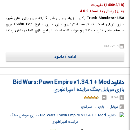
(1400/2/18) تغییرات:
به روز رسانی به نسخه 4.0.2
Truck Simulator USA
یکی از زیباترین و واقعی گرایانه ترین بازی های شبیه
سازی تریلی است که توسط استودیوی بازی سازی مطرح Ovidiu Pop برای
سیستم عامل اندروید منتشر و عرضه شده است. در این بازی شما در نقش راننده
تریلی می باشید و باید کنترل و هدایت تریلی های موجود در بازی را در اختیار
خود بگیرید، جابجایی انواع مواد مختلف غذایی، ماسه، بنزین و ... بر عهده
1400/2/18
شماست. بازی شامل ماموریت های مختلف و متنوع در عین حال بسیار چالش
برانگیز است که میتواند شما را ساعت ها سرگرم کند. رانندگی شما تماما در ایالات
ادامه / دانلود
متحده آمریکا، مکزیک و کانادا صورت می پذیرد و تجربه ای متفاوت از بازیهای
شبیه سازی را برایتان به ارمغان می اورد. بازی دارای گرافیکی اچ دی به همراه
طراحی واقع گرایانه ای است که شما را مجذوب خود خواهد کرد.
دانلود Bid Wars: Pawn Empire v1.34.1 + Mod
بازی موبایل جنگ مزایده: امپراطوری
8,744
موبایل
← ‏
بازی
← ‏
استراتژی