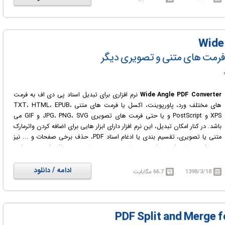
با فرمت های سازگار با دستگاه جدید تغییر فرمت دهیم. Digital Media Converter
به شما این امکان را می دهد که بدون نیاز به جستجوی دستی، فرمت های سازگار
با دستگاه مورد نظر خود مانند گوشی های آیفون، آی پد، Sony PSP و ... را از
میان پروفایل های پیش فرض موجود، پیدا کرده و به صورت خودکار تبدیل فرمت
کنید. با کمک این نرم افزار حتی می توانید فایل های صوتی و ویدئویی تبدیل
و فرمت های متنی و تصویری دیگر
شده را نیز به صورت خودکار به پلی لیست iTunes اضافه کنید.
Wide Angle PDF Converter
نرم افزاری برای تبدیل اسناد پی دی اف به فرمت
های مختلف ورد، پاورپوینت، اکسل یا فرمت های متنی TXT، HTML، EPUB،
XPS و PostScript و یا حتی فرمت های تصویری JPG، PNG، SVG و GIF می
باشد. در کنار امکان تبدیل، این نرم افزار دارای ابزار هایی برای اضافه کردن واترمارک
متنی یا تصویری، تقسیم بندی یا ادغام اسناد PDF، حذف برخی صفحات و ... نیز
می باشد. بخشی از محتوای متنی یا تصویری صفحات پی دی اف را نیز می توانید
انتخاب نموده و برای استفاده در اسناد یا برنامه های دیگر استخراج و کپی کنید.
Wide Angle PDF Converter همچنین به شما امکان رمزگذاری فایل پی دی اف و
ادامه / دانلود
1398/3/18
66.7 مگابایت
کنترل مجوزهای دسترسی را می دهد.