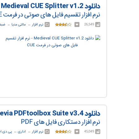
دانلود Medieval CUE Splitter v1.2
نرم افزار تقسیم فایل های صوتی در فرمت CUE
26,549
نرم افزار
← ‏
مالتی مدیا
← ‏
ضبط
دانلود Neevia PDFtoolbox Suite v3.4
نرم افزار دستکاری فایل های PDF
45,049
نرم افزار
← ‏
اداری
← ‏
پی دی ا