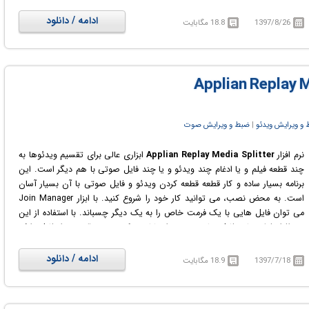
قرار دهید. WM Splitter از انواع فرمت های صوتی و تصویری رایج از قبیل AVI,
WMV, ASF, WMA,MP3 پشتیبانی می کند. این نرم افزار برای استفاده در مواقعی
ادامه / دانلود
1397/8/26
18.8 مگابایت
که می خواهید تبلیغات اضافی را از یک فیلم حذف کنید یا کلیپ های ویدئویی
کوتاهی از یک فیلم بلند بسازید و ... می تواند بسیار مفید واقع شود.
و ویرایش ویدئو
‏|
ضبط و ویرایش صوت
نرم افزار
Applian Replay Media Splitter
ابزاری عالی برای تقسیم ویدئوها به
چند قطعه فیلم و یا ادغام چند ویدئو و یا چند فایل صوتی با هم دیگر است. این
برنامه بسیار ساده و کار قطعه قطعه کردن ویدئو و فایل صوتی با آن بسیار آسان
است. به محض نصب، می توانید کار خود را شروع کنید. با ابزار Join Manager
می توان فایل هایی با یک فرمت خاص را به یک دیگر چسباند. با استفاده از این
نرم افزار فیلم ها و فایل های صوتی را مشاهده کنید و هر قسمت از فایل را که
میخواهید، متوقف کرده و برش دهید و یا با بخش های دیگر ترکیب کنید. از
مزایای دیگر این نرم افزار می توان به داشتن پیش نمایشی کوچک از فریم، در
ادامه / دانلود
1397/7/18
18.9 مگابایت
بخش کناری نرم افزار اشاره کرد.