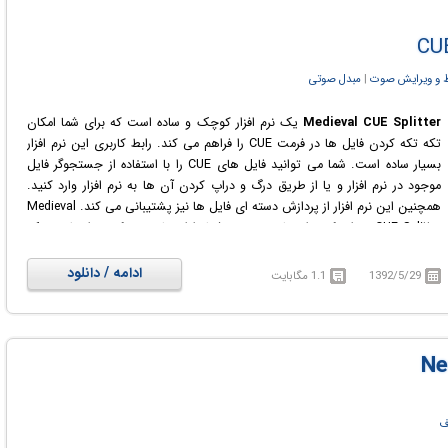
 و ویرایش صوت
‏|
مبدل صوتی
Medieval CUE Splitter
یک نرم افزار کوچک و ساده است که برای شما امکان
تکه تکه کردن فایل ها در فرمت CUE را فراهم می کند. رابط کاربری این نرم افزار
بسیار ساده است. شما می توانید فایل های CUE را با استفاده از جستجوگر فایل
موجود در نرم افزار و یا از طریق درگ و دراپ کردن آن ها به نرم افزار وارد کنید.
همچنین این نرم افزار از پردازش دسته ای فایل ها نیز پشتیبانی می کند. Medieval
CUE Splitter میزان کمی از منابع سیستم شما را استفاده می کند و از طریق یک
فایل help انلاین، شما را در استفاده از نرم افزار، راهنمایی خواهد کرد. زمان اجرای
نرم افزار، شما لیستی را مشاهده خواهید کرد که می توانید در آن، آرتیست،
ادامه / دانلود
1392/5/29
1.1 مگابایت
عنوان، طول و pregap هر یک از فایل های منبع را ببینید. علاوه بر این شما می
توانید اطلاعات فایل های صوتی را مشاهده کنید، قسمت ها را اضافه و یا ویرایش
کنید، یک پنجره ورود به سیستم را مشاهده کنید، زبان رابط کاربری و فونت متن را
انتخاب کنید، از یک ابزار ترجمه استفاده کنید و ...
ف