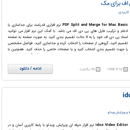
ی اف برای مک
کاربردی
PDF Split and Merge for Mac Basic
نرم افزاری قدرتمند برای جداسازی یا
ادغام و ترکیب فایل های پی دی اف می باشد. با کمک این نرم افزار می توانید
اسناد پی دی اف خود را به 4 حالت تقسیم بندی کنید: به صورت صفحه به صفحه
تقسیم کنید، گروهی از صفحات را انتخاب کرده و جداسازی کنید، فواصل مشخصی
را جهت تقسیم بندی انتخاب کنید و یا صفحات خاصی را حذف کنید. همچنین با
کمک این نرم افزار می توانید چندین فایل پی دی اف را با یکدیگر ترکیب کرده و
ادغام کنید. این نرم افزار در کنار یک رابط کاربری زیبا و مناسب، امکان کار کردن با
فایل های پی دی اف رمزگذاری شده و مشاهده پیش نمایش اسناد را برای شما
ادامه / دانلود
1398/3/10
50 مگابایت
فراهم نموده است.
و ویرایش ویدئو
idoo Video Editor
نرم افزار حرفه ای ویرایش ویدئو با رابط کاربری آسان و در