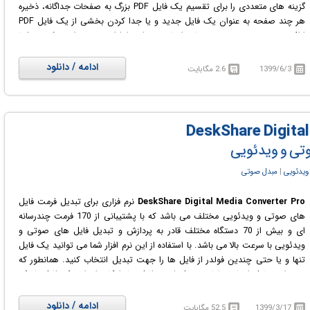
گزینه های متعددی را برای تقسیم یک فایل PDF بزرگ به صفحات جداگانه، ذخیره
هر چند صفحه به عنوان یک فایل جدید و یا جدا کردن بخشی از یک فایل PDF
ارائه می دهد. همچنین متدهای ادغام ویژه ای را فراهم نموده است که به شما
امکان ترکیب اسناد و یا قطعاتی از سند را با روش های مختلف می دهد. در ضمن
برای کار کردن با این نرم افزار نیازی به Adobe Acrobat نخواهید داشت.
ادامه / دانلود
1399/6/3
2.6 مگابایت
وتی و ویدئویی
ویدئویی
‏|
مبدل صوتی
DeskShare Digital Media Converter Pro
نرم فزاری برای تبدیل فرمت فایل
های صوتی و ویدئویی مختلف می باشد که با پشتیبانی از 170 فرمت چندرسانه
ای و بیش از 70 دستگاه مختلف قادر به پردازش و تبدیل فایل های صوتی و
ویدئویی با سرعت بالا می باشد. با استفاده از این نرم افزار شما می توانید یک فایل
تنها و یا حتی چندین فولدر از فایل ها را جهت تبدیل انتخاب کنید. همانطور که
می دانید دلیل انجام عملیات تبدیل فرمت فایل ها، امکان اجرای یک فایل با یک
فرمت مشخص بر روی موبایل یا دستگاه پخش کننده صوتی یا ویدئویی دیگری می
باشد که با آن نوع فرمت فایل سازگاری ندارد، به همین دلیل باید ابتدا آن را مطابق
ادامه / دانلود
1399/3/17
52.5 مگابایت