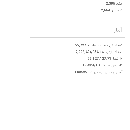
مک:
2,396
کنسول:
2,664
آمار
تعداد کل مطالب سایت:
55,727
تعداد بازدید ها:
2,998,494,054
IP شما:
79.127.127.71
تاسیس سایت:
1384/4/10
آخرین به روز رسانی:
1405/5/17