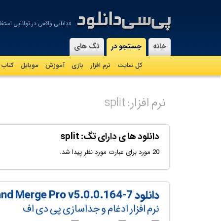
«دانایی واقعی در توانایی استف
-
خانه
جستجو در
تگ های
کل سایت
نرم افزار
بازی
آموزش
موبايل
کتاب
نرم افزار: split
دانلود ها ی دارای تگ: split
20 مورد برای عبارت مورد نظر پیدا شد.
دانلود 7-PDF Split and Merge Pro v5.0.0.164
نرم افزار ادغام و جداسازی پی دی اف