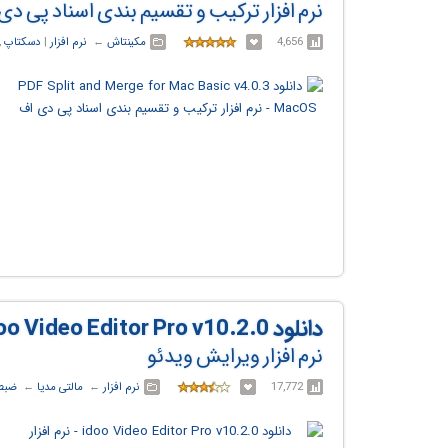
نرم افزار ترکیب و تقسیم بندی اسناد پی د
4,656
مکینتاش
← ‏
نرم افزار
‏|
دسکتاپ
,
دانلود idoo Video Editor Pro v10.2.0
نرم افزار ویرایش ویدئو
17,772
نرم افزار
← ‏
مالتی مدیا
← ‏
ضبط 