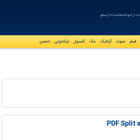
اده از آموخته‌هاست» ارسطو
فیلم
صوت
گرافيک
مک
کنسول
لینکدونی
انجمن