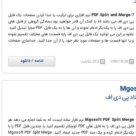
ف
7-PDF Split and Merge
نرم افزاری برای ترکیب یا جدا کردن صفحات یک فایل
پی دی اف می باشد که با کمک آن قادر خواهید بود بسادگی گروهی از فایل های
پی دی اف را با یکدیگر ادغام نموده و آن ها را به یک فایل PDF مجزا تبدیل کنید.
علاوه بر این می توانید یک فایل پی دی اف رابه قسمت های مختلف تقسیم نموده
و یا تنها قسمت ها و صفحات مورد نظر خود را از آن جدا کنید. جداسازی صفخات
براساس شماره و مرتب کردن صفحات یک فایل پی دی اف به ترتیب دلخواه، از
ویژگی های این نرم افزار کاربردی می باشد.
ادامه / دانلود
1399/10/29
23.2 مگابایت
اد پی دی اف
Mgosoft PDF Split Merge
نرم افزار ساده ایست که به شما اجازه می دهد هر
فایل پی دی اف را به فایل های PDF کوچکتر تقسیم کنید یا چندین فایل PDF را با
یکدیگر ادغام کرده و یک سند PDF جدید ایجاد کنید. Mgosoft PDF Split Merge