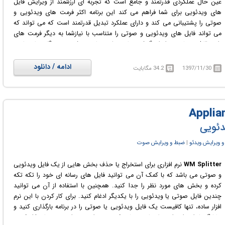
عین حال عملکردی قدرتمند و جامع است که تجربه ای ارزشمند از ویرایش فایل
های ویدئویی برای شما فراهم می کند این برنامه اکثر فرمت های ویدئویی و
صوتی را پشتیبانی می کند و دارای عملکرد تبدیل قدرتمند است که می تواند که
می تواند فایل های ویدئویی و صوتی را متناسب با نیازشما به دیگر فرمت های
رایج قابل پخش در انواع گوشی ها و تبلت های هوشمند، دستگاه های بازی،
کامپیوتر، ویدئو HD و... تبدیل کند.
ادامه / دانلود
1397/11/30
34.2 مگابایت
یدئویی
 ویرایش ویدئو
‏|
ضبط و ویرایش صوت
WM Splitter
نرم افزاری برای استخراج یا حذف بخش هایی از یک فایل ویدئویی
و صوتی می باشد که با کمک آن می توانید فایل های رسانه ای خود را تکه تکه
کرده و بخش های مورد نظر را جدا کنید. همچنین با استفاده از آن می توانید
چندین فایل صوتی یا ویدئویی را با یکدیگر ادغام کنید. برای کار کردن با این نرم
افزار ساده، تنها کافیست یک فایل ویدئویی یا صوتی را در برنامه بارگذاری کنید و
نشانگرها را در امتداد خط زمانی بخشی که می خواهید جدا نموده و یا حذف کنید،