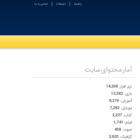
راهنما
تبلیغات
تماس با ما
آمار محتوای سایت
نرم افزار:
14,268
بازی:
12,582
آموزش:
8,279
موبایل:
7,282
کتاب:
2,237
فیلم:
1,741
صوت:
458
گرافیک:
3,820