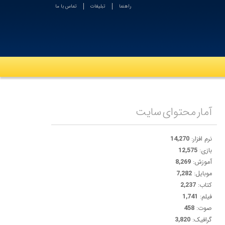
راهنما
تبلیغات
تماس با ما
آمار محتوای سایت
نرم افزار:
14,270
بازی:
12,575
آموزش:
8,269
موبایل:
7,282
کتاب:
2,237
فیلم:
1,741
صوت:
458
گرافیک:
3,820