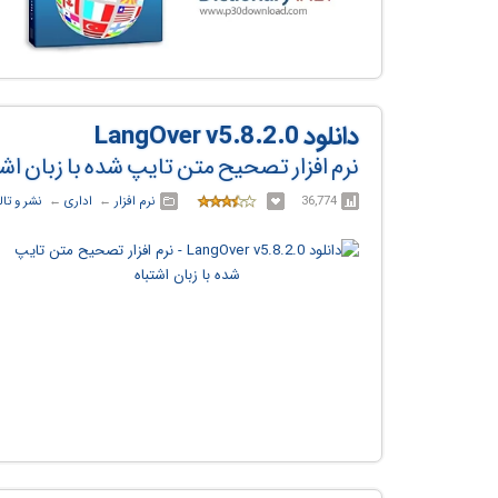
دانلود LangOver v5.8.2.0
نرم افزار تصحیح متن تایپ شده با زبان اشت
36,774
نرم افزار
← ‏
اداری
← ‏
نشر و تا