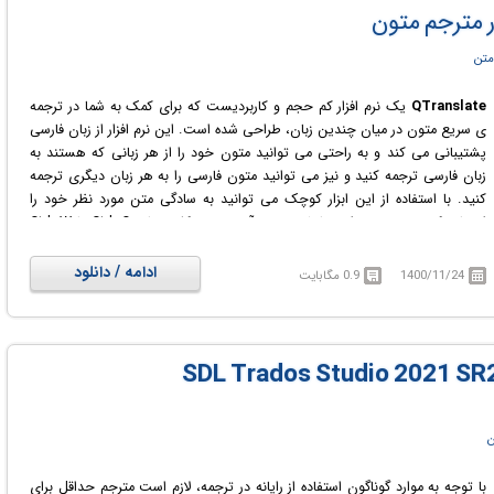
گوگل ترانسلیت (با کلید های میانبر ctrl+t) است.
ار مترجم متون
متن
QTranslate
یک نرم افزار کم حجم و کاربردیست که برای کمک به شما در ترجمه
ی سریع متون در میان چندین زبان، طراحی شده است. این نرم افزار از زبان فارسی
پشتیبانی می کند و به راحتی می توانید متون خود را از هر زبانی که هستند به
زبان فارسی ترجمه کنید و نیز می توانید متون فارسی را به هر زبان دیگری ترجمه
کنید. با استفاده از این ابزار کوچک می توانید به سادگی متن مورد نظر خود را
انتخاب کرده و سپس برای نمایش ترجمه آن بر روی کلید های Ctrl+Q یا Ctrl+W
کلیک کنید. همچنین در این نرم افزار قابلیت خواندن متن نیز با فشردن کلید های
Ctrl+E، گنجانده شده است. قابلیت کلیدی دیگر این نرم افزار پشتیبانی از مترجمان
ادامه / دانلود
1400/11/24
0.9 مگابایت
آنلاین چون: مترجم گوگل (translate.google.com)، مترجم مایکروسافت
(microsofttranslator.com)، مترجم یاهو babelfish.yahoo.com و چند سایت
دیگر، است.
ن
با توجه به موارد گوناگون استفاده از رایانه در ترجمه، لازم است مترجم حداقل برای