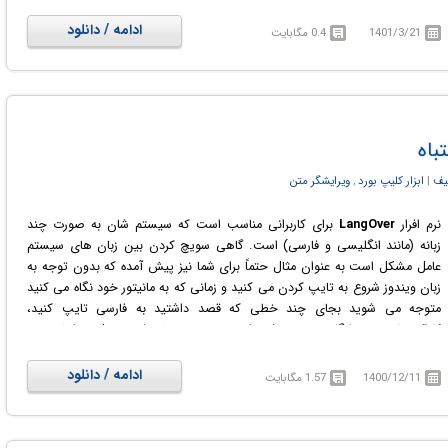
قابلیت ترجمه به ۶۶ زبان دنیا را با استفاده از این خدمات داراست. رابط کاربری نرم
افزار کاملاً شهودی بوده و استفاده از آن بسیار آسان است و تنها کافیست شما
ادامه / دانلود
1401/3/21
0.4 مگابایت
ورودی و زبان خروجی را انتخاب کنید.
باه
لیف
‏|
ابزار کلیپ بورد
,
ویرایشگر متن
نرم افرار
LangOver
برای کاربرانی مناسب است که سیستم شان به صورت چند
زبانه (مانند انگلیسی و فارسی) است. گاهی سویچ کردن بین زبان های سیستم
عامل مشکل است به عنوان مثال حتماً برای شما نیز پیش آمده که بدون توجه به
زبان ویندوز شروع به تایپ کردن می ‌کنید و زمانی که به مانیتور خود نگاه می ‌کنید
متوجه می ‌شوید بجای چند خطی که قصد داشتید به فارسی تایپ کنید،
کاراکترهای درهم انگلیسی درج شده اند. به صورت پیش فرض عمل ویرایش روی
دکمه وسط موس تنظیم شده که در تنظیمات می‌توانید تغییر دهید و خیلی ساده
متن اشتباهی تایپ شده را انتخاب کرده و با فشردن دکمه وسط موس، آن را به
ادامه / دانلود
1400/12/11
1.57 مگابایت
زبان دوم تغییر دهید.
از امکانات مهم دیگر نرم افزار LangOver می‌توان به قابلیت انتخاب متن و
جستجوی آن در گوگل (با کلید های میانبر ctrl+g) یا انتخاب متن و ترجمه توسط