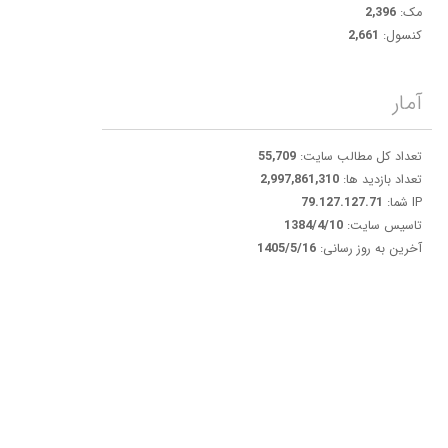
مک:
2,396
کنسول:
2,661
آمار
تعداد کل مطالب سایت:
55,709
تعداد بازدید ها:
2,997,861,310
IP شما:
79.127.127.71
تاسیس سایت:
1384/4/10
آخرین به روز رسانی:
1405/5/16