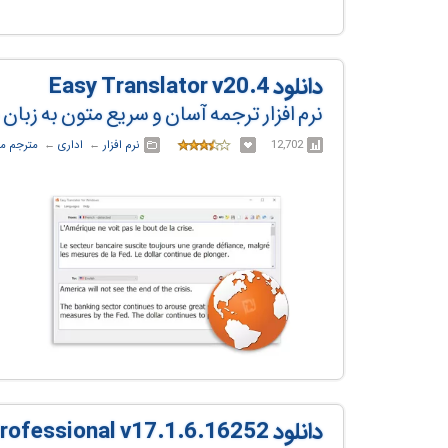
دانلود Easy Translator v20.4
نرم افزار ترجمه آسان و سریع متون به زبا
12,702
نرم افزار
← ‏
اداری
← ‏
مترجم م
دانلود SDL Trados Studio 2022 SR1 Professional v17.1.6.16252