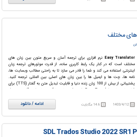
میلیون کاربر دارد. این نرم افزار که از خاصیت OCR استفاده می کند همیشه و همه
جا زیر دستان شما خواهد بود، هرگاه برای ترجمه لغتی اراده کنید کافی است تنها
یک کلیک کنید تا ترجمه لغت مورد نظر را به بیش از 50 زبان مختلف دنیا به شما
نشان دهد. پنجره شناور این برنامه همانند یک دستیار همیشه با شما خواهد بود
همانطور که با یک کلیک روی کلمه مورد نظر آشکار می شود با حرکت دادن ماوس و
ن های مختلف
بدون هیچ کلیکی (این ویژگی باید توسط کاربر تنظیم شود) نیز خود به خود ناپدید
می شود.
تن
Easy Translator
نرم افزاری برای ترجمه آسان و سریع متون بین زبان های
مختلف است که در کنار یک رابط کاربری ساده، از قدرت موتورهای ترجمه زبان
اینترنتی استفاده می کند و شما را قادر می سازد تا به راحتی مطالب وبسایت ها،
نامه ها، چت ها و ایمیل ها را بین زبان های اصلی بین المللی ترجمه کنید.
پشتیبانی از بیش از 100 زبان زنده دنیا و قابلیت تبدیل متن به گفتار (TTS) برای
اکثر زبان ها، Easy Translator را به یک برنامه یادگیری زبان ایده آل نیز تبدیل
کرده است. این نرم افزار ترجمه همچنین می تواند متن را به فایل های صوتی
MP3 تبدیل کند تا بتوانید در موزیک پلیر مورد علاقه خود به آن گوش دهید.
ادامه / دانلود
1403/4/12
14.6 مگابایت