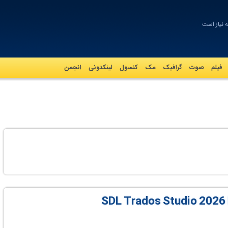
ه نیاز است
فیلم
صوت
گرافيک
مک
کنسول
لینکدونی
انجمن