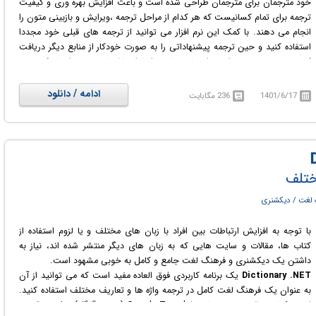
خود مترجمان برای مترجمان طراحی شده است و باعث افزایش بهره وری و کیفیت
دژاوو ( Déjà Vu) و اُمگا تی (OmegaT). از میان موارد فوق اس دی ال ترادوس
ترجمه برای تمام کسانیست که هر کدام از مراحل ترجمه ،ویرایش و بازبینی متون را
هم معروف تر و هم گرانتر از بقیه است و بعد از آن وردفست قرار دارد که هم اکنون
انجام می دهند. با کمک این نرم افزار می توانید از ترجمه های قبلی خود مجددا
بیش از 13000 مترجم در سراسر دنیا از آن استفاده می کنند.
SDL Trados
استفاده کنید و حین ترجمه پیشنهاداتی را به صورت خودکار از منابع دیگر دریافت
Studio Professional
یک محیط ترجمه ی کامل برای مترجمان است که می
کنید. همچنین می توانید واژه نامه هایی را با اصطلاحات جدید ایجاد کنید. در
خواهند به ویرایش، بررسی و مدیریت پروژه های ترجمه، و همچنین سازماندهی
واقع با چند کلیک ساده می توانید کلمات و عبارات جدیدی را که حین ترجمه متن
اصطلاحات شرکت های بزرگ، بپردازند.
با آن ها روبرو می شوید، به واژه نامه اضافه کنید. علاوه بر این، memoQ به طور
ادامه / دانلود
1401/6/17
236 مگابایت
خودکار اصطلاحات را در متن ترجمه شما هایلایت می کند و اصطلاح مورد نظر را با
یک کلیک درج می کند و اگر از اصطلاحاتی استفاده کنید که در واژه نامه شما
نیست، به شما هشدار می دهد و اگر لغتی نیاز به تغییر و جایگزین شدن داشته
باشد، می توانید آن را جستجو کرده و به صورت یکباره در چندین سند جایگزین
کنید. لازم نیست چیزی دوبار ترجمه کنید. memoQ هر بخشی را که ترجمه می
ختلف
کنید به یاد می آورد زیرا در حافظه ترجمه ذخیره می شوند. هنگامی که همان بخش
(یا بخش مشابه) دوباره تکرار شود، memoQ ترجمه قبلی خود را ارائه می دهد.
لغت / دیکشنری
با توجه به افزایش ارتباطات بین افراد با زبان های مختلف و یا لزوم استفاده از
کتاب ها، مقالات و سایت هایی که به زبان های دیگر منتشر شده اند، نیاز به
داشتن یک دیکشنری و فرهنگ لغت جامع و کامل به خوبی مشهود است.
Dictionary .NET
یک برنامه کاربردی فوق العاده مفید است که می توانید از آن
به عنوان یک فرهنگ لغت کامل در ترجمه واژه ها و تعاریف مختلف استفاده کنید.
این دیکشنری قدرتمند بر مبنای Google Translate (مترجم گوگل) عمل می کند و