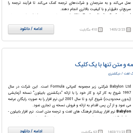
عمل می‌کند و به مترجمان و شرکت‌های ترجمه کمک می‌کند تا فرآیند ترجمه را
سریع‌تر، دقیق‌تر و با کیفیت بالاتری انجام دهند.
SDL Trados Studio Professional یک محیط ترجمه ی کامل برای مترجمان
است که می خواهند به ویرایش، بررسی و مدیریت پروژه های ترجمه، و همچنین
سازماندهی اصطلاحات شرکت های بزرگ، بپردازند.
ادامه / دانلود
1405/2/23
410 مگابایت
این نرم افزار فوق العاده در بیش از 200.000 مرکز ترجمه حرفه ای در سراسر دنیا
موزد استفاده قرار می گیرد. این نرم افزار تمامی ابزارهای کمک ترجمه رایانه ای مورد
نیاز یک مترجم را در قالب یک محیط کاری برای مترجمان گرد آوری نموده است.
محیط کار این مترجم از سه قسمت مدیریت پروژه، حافظه ترجمه و مدیریت واژگان
تشکیل شده است.
مه و متن تنها با یک کلیک
 لغت / دیکشنری
Babylon Ltd شرکتی زیر مجموعه کمپانی Formula است. این شرکت در سال
1997 شروع به کار کرد و کار خود را با ارائه "دیکشنری بابیلون" نسخه آزمایشی
(بدون محدودیت) شروع کرد و تا سال 2001 این نرم افزار را به صورت رایگان عرضه
می نمود و از آن پس اقدام به ارائه و فروش نسخه ی تجاری نمود.
Babylon
نرم افزار پیشتاز فرهنگ های لغت و ترجمه متن است. نرم افزار بابیلون -
Babylon کلیه نیاز های شما در زمینه ترجمه لغت را جوابگو خواهد بود. با استفاده
از Babylon شما به سرعت می توانید ایمیل ها، صفحات وب، مستندات و کلیه
لغات مورد نظر خود را ترجمه کنید. نرم افزار Babylon در حال حاضر حدوداً 30
ادامه / دانلود
1403/11/23
63 مگابایت