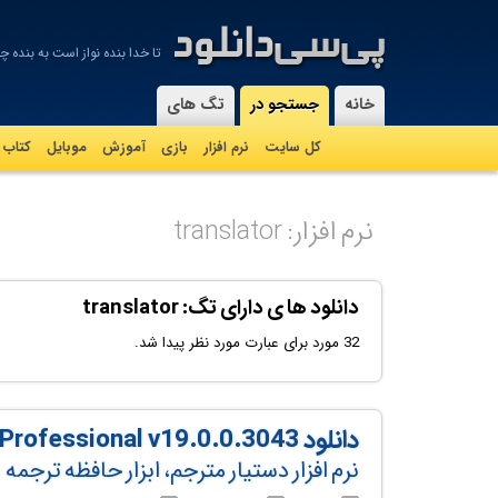
تا خدا بنده نواز است به بنده چ
-
خانه
جستجو در
تگ های
کل سایت
نرم افزار
بازی
آموزش
موبايل
کتاب
نرم افزار: translator
دانلود ها ی دارای تگ: translator
32 مورد برای عبارت مورد نظر پیدا شد.
دانلود SDL Trados Studio 2026 Professional v19.0.0.3043
نرم افزار دستیار مترجم، ابزار حافظه ترجمه