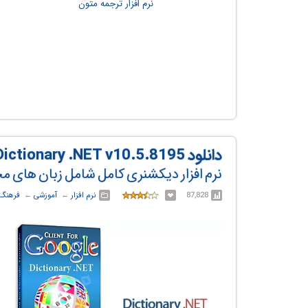
دانلود Dictionary .NET v10.5.8195
نرم افزار دیکشنری کامل شامل زبان های م
87,828
نرم افزار
← ‏
آموزشی
← ‏
فرهنگ 