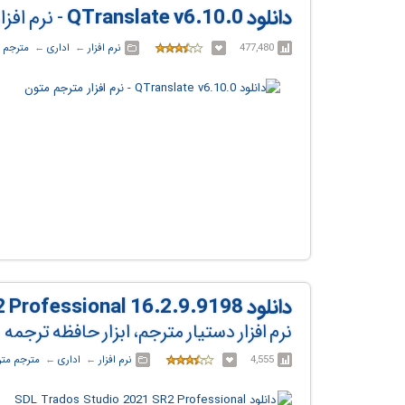
دانلود QTranslate v6.10.0
- نرم افز
477,480
نرم افزار
← ‏
اداری
← ‏
مترجم 
دانلود SDL Trados Studio 2021 SR2 Professional 16.2.9.9198
نرم افزار دستیار مترجم، ابزار حافظه ترجمه
4,555
نرم افزار
← ‏
اداری
← ‏
مترجم مت