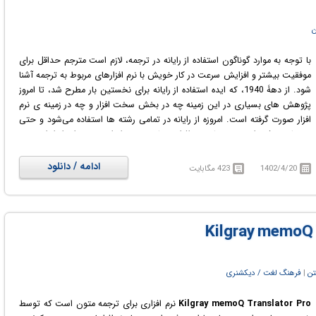
ن
با توجه به موارد گوناگون استفاده از رایانه در ترجمه، لازم است مترجم حداقل برای
موفقیت بیشتر و افزایش سرعت در کار خویش با نرم افزارهای مربوط به ترجمه آشنا
شود. از دهۀ 1940، که ایده استفاده از رایانه برای نخستین بار مطرح شد، تا امروز
پژوهش های بسیاری در این زمینه چه در بخش سخت افزار و چه در زمینه ی نرم
افزار صورت گرفته است. امروزه از رایانه در تمامی رشته ها استفاده می‌شود و حتی
تقریبا هر رشته ای بسته های نرم افزاری خاص خود را دارد. می توان از ابزار ترجمه
به کمک رایانه به عنوان یکی از مهمترین ابزارهای الکترونیکی ترجمه نام برد.
استفاده از سیستم های حافظه ای می تواند در بالابردن سرعت ترجمه به مترجم
ادامه / دانلود
1402/4/20
423 مگابایت
کمک کند. اساس کار چنین حافظه هایی این است که آنچه مترجم ترجمه می کند
در آن ها ذخیره می‌شود. وقتی مترجم مشغول ترجمه ی متن جدیدی است، می
تواند بخش هایی از این حافظه را که مربوط به پروژه قبلی اوست به متن جدید
انتقال دهد و در نتیجه سرعت کار خود را بالا برد. البته کاربرد چنین حافظه هایی به
نوع متن نیز بستگی دارد. مثلاً در ترجمه رمان، استفاده از آن ها می تواند مشکل
ساز باشد و حتی می تواند سرعت ترجمه را کاهش دهد. چرا که در ترجمه ی رمان،
خلاقیت مترجم از انسجام اصطلاحی مهم تر است. البته در سایر متون نظیر متون
تن
‏|
فرهنگ لغت / دیکشنری
حقوقی، فنی و تجاری که بسامد اصطلاحات و کلمات تکراری در آن ها زیاد است،
استفاده از این حافظه ها واقعاً سودمند خواهد بود. معروف ترین سیستم های
Kilgray memoQ Translator Pro
نرم افزاری برای ترجمه متون است که توسط
حافظه عبارتند از: اس دی ال ترادوس (SDL TRADOS)، وردفست (WORDFAST)،