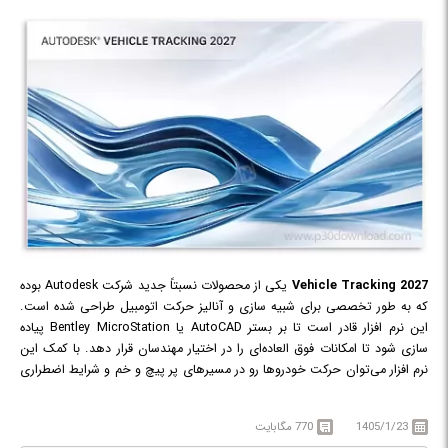
Vehicle Tracking 2027
یکی از محصولات نسبتاً جدید شرکت Autodesk بوده
که به طور تخصصی برای شبیه سازی و آنالیز حرکت اتومبیل طراحی شده است.
این نرم افزار قادر است تا بر بستر AutoCAD یا Bentley MicroStation پیاده
سازی شود تا امکانات فوق العاده‌ای را در اختیار مهندسان قرار دهد. با کمک این
نرم افزار می‌توان حرکت خودروها رو در مسیرهای پر پیچ و خم و شرایط اضطراری
پیش بینی نمود و شرایط محیطی را متناسب با شرایط طراحی کرد. این نرم افزار
می‌تواند کمک به سزایی در طراحی جاده‌ها و مسیرهای عبور خودرو در یک پروژه
1405/1/23
770 مگابایت
تجاری بزرگ کند؛ همچنین می‌توان شرایط بحرانی را تحلیل نمود و اقدامات