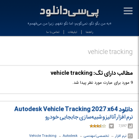
-
«به من بگو نگو، نمی‌گویم؛ اما نگو نفهم، زیرا من می‌فهمم»
راهنما
تبلیغات
تماس با ما
vehicle tracking
مطالب دارای تگ: vehicle tracking
9 مورد برای عبارت مورد نظر پیدا شد.
دانلود Autodesk Vehicle Tracking 2027 x64
نرم افزار آنالیز و شبیه‌سازی جابجایی خودرو
7,597
نرم افزار
← ‏
تخصصی/مهندسی
← ‏
Autodesk
← ‏
Vehicle Tracking