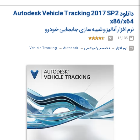
دانلود Autodesk Vehicle Tracking 2017 SP2
x86/x64
نرم افزار آنالیز و شبیه سازی جابجایی خودرو
13,135
نرم افزار
← ‏
تخصصی/مهندسی
← ‏
Autodesk
← ‏
Vehicle Tracking