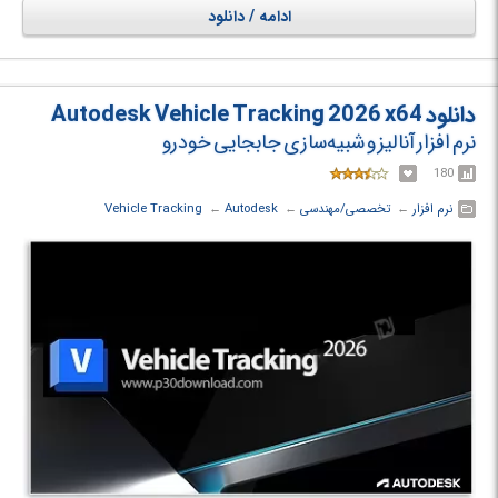
خاصی را برای لحظه‌های خاص برنامه ریزی کرد.
ادامه / دانلود
دانلود Autodesk Vehicle Tracking 2026 x64
نرم افزار آنالیز و شبیه‌سازی جابجایی خودرو
180
نرم افزار
← ‏
تخصصی/مهندسی
← ‏
Autodesk
← ‏
Vehicle Tracking