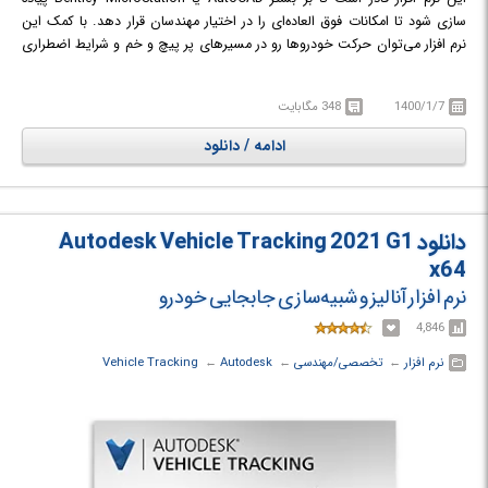
سازی شود تا امکانات فوق العاده‌ای را در اختیار مهندسان قرار دهد. با کمک این
نرم افزار می‌توان حرکت خودروها رو در مسیرهای پر پیچ و خم و شرایط اضطراری
پیش بینی نمود و شرایط محیطی را متناسب با شرایط طراحی کرد. این نرم افزار
می‌تواند کمک به سزایی در طراحی جاده‌ها و مسیرهای عبور خودرو در یک پروژه
1400/1/7
348 مگابایت
تجاری بزرگ کند؛ همچنین می‌توان شرایط بحرانی را تحلیل نمود و اقدامات
خاصی را برای لحظه‌های خاص برنامه ریزی کرد.
ادامه / دانلود
دانلود Autodesk Vehicle Tracking 2021 G1
x64
نرم افزار آنالیز و شبیه‌سازی جابجایی خودرو
4,846
نرم افزار
← ‏
تخصصی/مهندسی
← ‏
Autodesk
← ‏
Vehicle Tracking