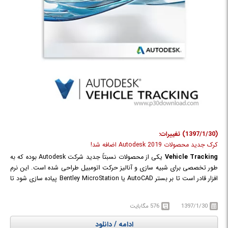
(1397/1/30) تغییرات:
کرک جدید محصولات Autodesk 2019 اضافه شد!
Vehicle Tracking
یکی از محصولات نسبتاً جدید شرکت Autodesk بوده که به
طور تخصصی برای شبیه سازی و آنالیز حرکت اتومبیل طراحی شده است. این نرم
افزار قادر است تا بر بستر AutoCAD یا Bentley MicroStation پیاده سازی شود تا
امکانات فوق العاده‌ای را در اختیار مهندسان قرار دهد. با کمک این نرم افزار
می‌توان حرکت خودروها رو در مسیرهای پر پیچ و خم و شرایط اضطراری پیش
1397/1/30
576 مگابایت
بینی نمود و شرایط محیطی را متناسب با شرایط طراحی کرد. این نرم افزار
می‌تواند کمک به سزایی در طراحی جاده‌ها و مسیرهای عبور خودرو در یک پروژه
ادامه / دانلود