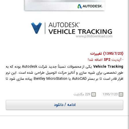
(1395/7/23) تغییرات:
- آپدیت
SP2
اضافه شد!
Vehicle Tracking
یکی از محصولات نسبتاً جدید شرکت Autodesk بوده که به
طور تخصصی برای شبیه سازی و آنالیز حرکت اتومبیل طراحی شده است. این نرم
افزار قادر است تا بر بستر AutoCAD یا Bentley MicroStation پیاده سازی شود تا
امکانات فوق العاده‌ای را در اختیار مهندسان قرار دهد. با کمک این نرم افزار
می‌توان حرکت خودروها رو در مسیرهای پر پیچ و خم و شرایط اضطراری پیش
1395/7/23
229 مگابایت
بینی نمود و شرایط محیطی را متناسب با شرایط طراحی کرد. این نرم افزار
می‌تواند کمک به سزایی در طراحی جاده‌ها و مسیرهای عبور خودرو در یک پروژه
ادامه / دانلود
تجاری بزرگ کند؛ همچنین می‌توان شرایط بحرانی را تحلیل نمود و اقدامات
خاصی را برای لحظه‌های خاص برنامه ریزی کرد.