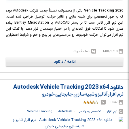
Vehicle Tracking 2026
یکی از محصولات نسبتاً جدید شرکت Autodesk بوده
که به طور تخصصی برای شبیه سازی و آنالیز حرکت اتومبیل طراحی شده است.
این نرم افزار قادر است تا بر بستر AutoCAD یا Bentley MicroStation پیاده
سازی شود تا امکانات فوق العاده‌ای را در اختیار مهندسان قرار دهد. با کمک این
نرم افزار می‌توان حرکت خودروها رو در مسیرهای پر پیچ و خم و شرایط اضطراری
پیش بینی نمود و شرایط محیطی را متناسب با شرایط طراحی کرد. این نرم افزار
می‌تواند کمک به سزایی در طراحی جاده‌ها و مسیرهای عبور خودرو در یک پروژه
1404/1/18
676 مگابایت
تجاری بزرگ کند؛ همچنین می‌توان شرایط بحرانی را تحلیل نمود و اقدامات
خاصی را برای لحظه‌های خاص برنامه ریزی کرد.
ادامه / دانلود
دانلود Autodesk Vehicle Tracking 2023 x64
نرم افزار آنالیز و شبیه‌سازی جابجایی خودرو
1,047
نرم افزار
← ‏
تخصصی/مهندسی
← ‏
Autodesk
← ‏
Vehicle Tracking