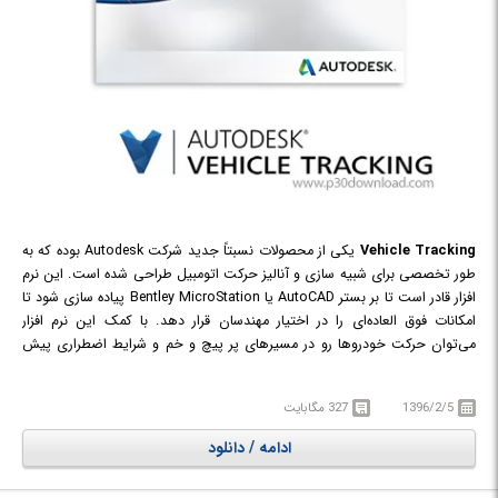
Vehicle Tracking
یکی از محصولات نسبتاً جدید شرکت Autodesk بوده که به
طور تخصصی برای شبیه سازی و آنالیز حرکت اتومبیل طراحی شده است. این نرم
افزار قادر است تا بر بستر AutoCAD یا Bentley MicroStation پیاده سازی شود تا
امکانات فوق العاده‌ای را در اختیار مهندسان قرار دهد. با کمک این نرم افزار
می‌توان حرکت خودروها رو در مسیرهای پر پیچ و خم و شرایط اضطراری پیش
بینی نمود و شرایط محیطی را متناسب با شرایط طراحی کرد. این نرم افزار
می‌تواند کمک به سزایی در طراحی جاده‌ها و مسیرهای عبور خودرو در یک پروژه
1396/2/5
327 مگابایت
تجاری بزرگ کند؛ همچنین می‌توان شرایط بحرانی را تحلیل نمود و اقدامات
خاصی را برای لحظه‌های خاص برنامه ریزی کرد.
ادامه / دانلود