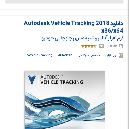
تجاری بزرگ کند؛ همچنین می‌توان شرایط بحرانی را تحلیل نمود و اقدامات
خاصی را برای لحظه‌های خاص برنامه ریزی کرد.
دانلود Autodesk Vehicle Tracking 2018
x86/x64
نرم افزار آنالیز و شبیه سازی جابجایی خودرو
10,008
نرم افزار
← ‏
تخصصی/مهندسی
← ‏
Autodesk
← ‏
Vehicle Tracking