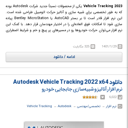
Vehicle Tracking 2023
یکی از محصولات نسبتاً جدید شرکت Autodesk بوده
که به طور تخصصی برای شبیه سازی و آنالیز حرکت اتومبیل طراحی شده است.
این نرم افزار قادر است تا بر بستر AutoCAD یا Bentley MicroStation پیاده
سازی شود تا امکانات فوق العاده‌ای را در اختیار مهندسان قرار دهد. با کمک این
نرم افزار می‌توان حرکت خودروها رو در مسیرهای پر پیچ و خم و شرایط اضطراری
پیش بینی نمود و شرایط محیطی را متناسب با شرایط طراحی کرد. این نرم افزار
می‌تواند کمک به سزایی در طراحی جاده‌ها و مسیرهای عبور خودرو در یک پروژه
1401/1/29
325 مگابایت
تجاری بزرگ کند؛ همچنین می‌توان شرایط بحرانی را تحلیل نمود و اقدامات
خاصی را برای لحظه‌های خاص برنامه ریزی کرد.
ادامه / دانلود
دانلود Autodesk Vehicle Tracking 2022 x64
نرم افزار آنالیز و شبیه‌سازی جابجایی خودرو
6,022
نرم افزار
← ‏
تخصصی/مهندسی
← ‏
Autodesk
← ‏
Vehicle Tracking