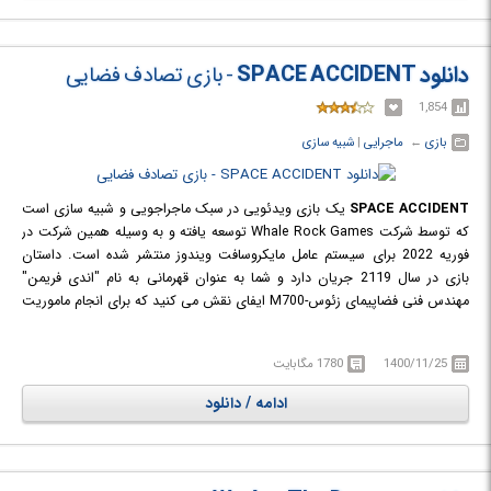
اجازه دهید از شما عبور کند.
دانلود SPACE ACCIDENT
- بازی تصادف فضایی
1,854
بازی
← ‏
ماجرایی
‏|
شبیه سازی
SPACE ACCIDENT
یک بازی ویدئویی در سبک ماجراجویی و شبیه سازی است
که توسط شرکت Whale Rock Games توسعه یافته و به وسیله همین شرکت در
فوریه 2022 برای سیستم عامل مایکروسافت ویندوز منتشر شده است. داستان
بازی در سال 2119 جریان دارد و شما به عنوان قهرمانی به نام "اندی فریمن"
مهندس فنی فضاپیمای زئوس-M700 ایفای نقش می کنید که برای انجام ماموریت
های مختلف به ماهواره مشتری اعزام شده است. سال 2119 است نقطه عطفی در
تاریخ فضا آغاز شده و زمان آغاز توسعه استعماری اجرام منظومه شمسی رسیده و
1400/11/25
1780 مگابایت
دولت ها به سرعت شروع به توسعه و اجرای پروژه های خود کرده اند و در تلاش
برای استقرار در قلمروهای فضایی هنوز کشف نشده می باشند. در این بازی شما نه
ادامه / دانلود
تنها باید معماهای دشوار را حل کنید و داستان را کشف کنید، بلکه پیچیدگی های
مکانیک بازی را نیز پیدا کنید که به شما اجازه می دهد تا جلوتر بروید.