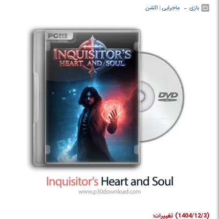
بازی
← ‏
ماجرایی
‏|
اکشن
(1404/12/3) تغییرات: