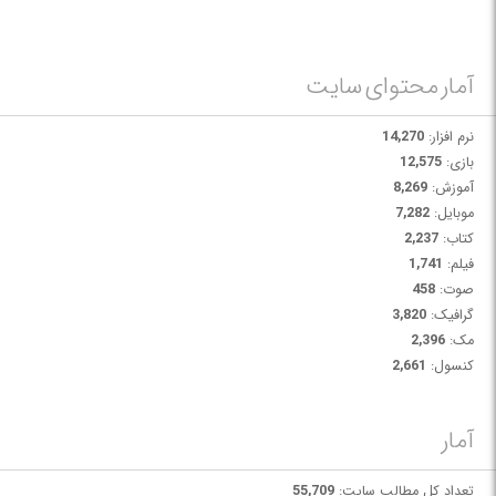
می کنند.
آمار محتوای سایت
نرم افزار:
14,270
بازی:
12,575
آموزش:
8,269
موبایل:
7,282
کتاب:
2,237
فیلم:
1,741
صوت:
458
گرافیک:
3,820
مک:
2,396
کنسول:
2,661
آمار
تعداد کل مطالب سایت:
55,709