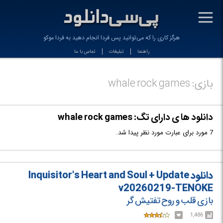
-
هرگز کاری را که می‌توانید پس فردا انجام دهید به فردا موکول نک_
راهنما
تبلیغات
تماس با ما
بازی: whale rock games
دانلود ها ی دارای تگ: whale rock games
7 مورد برای عبارت مورد نظر پیدا شد.
دانلود Inquisitor's Heart and Soul + Update
v20260219-TENOKE
بازی قلب و روح تفتیش گر
1,486