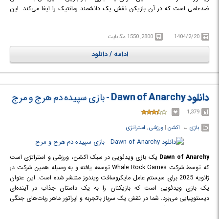
ضدعلمی است که در آن بازیکن نقش یک دانشمند رمانتیک را ایفا می‌کند. این
شخصیت به ناتوانی خود شرمنده نیست و آزمایش‌های جسورانه‌ای انجام
می‌دهد. او وقت کافی برای خواندن دستورالعمل‌ها و انجام محاسبات ندارد و بر
1404/2/20
2800, 1550 مگابایت
این باور است که بدون قطع رابطه با علم کلاسیک، نمی‌توان دنیا را نجات داد. در
این بازی، شخصیت اصلی همیشه درست نیست و سرنوشت جهان به افراد
ادامه / دانلود
نیمه‌تحصیل‌کرده بستگی دارد. شرایط به نفع او نیست و مشکلاتی مانند نشت
مایع فِرو-اورانیوم و هم‌زمانی کدها ایجاد می‌شود. اما این دشواری‌ها نباید او را
تسلیم کند. بازیکن باید با چکش به تنظیم سیستم‌ها بپردازد و دانش‌های پنهان
را کشف کند. نیروهای مخفی از طریق برج‌های 5G بر روی زمینیان نظارت دارند.
دانلود Dawn of Anarchy
- بازی سپیده دم هرج و مرج
ارواح در نیروگاه‌های هسته‌ای متروکه به زاری می‌پردازند. این بازی دنیایی
دیوانه‌وار و پر از چالش‌های علمی را به تصویر می‌کشد.
1,379
بازی
← ‏
اکشن
‏|
ورزشی
,
استراتژی
Dawn of Anarchy
یک بازی ویدئویی در سبک اکشن، ورزشی و استراتژی است
که توسط شرکت Whale Rock Games توسعه یافته و به وسیله همین شرکت در
ژانویه 2025 برای سیستم عامل مایکروسافت ویندوز منتشر شده است. این عنوان
یک بازی ویدئویی است که بازیکنان را به یک داستان جذاب در آینده‌ای
دیستوپیایی می‌برد. شما در نقش یک سرباز باتجربه و اپراتور ماهر ربات‌های جنگی
قرار می‌گیرید که مأموریتی مخفی و بسیار مهم به او محول شده است. یک کارخانه