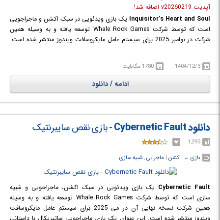
آپدیت v20260219 اضافه شد!
Inquisitor’s Heart and Soul
یک بازی ویدئویی در سبک اکشن و ماجراجویی
است که توسط شرکت Whale Rock Games توسعه یافته و به وسیله همین
شرکت در نوامبر 2025 برای سیستم عامل مایکروسافت ویندوز منتشر شده است.
بازی "قلب و روح تفتیش گر" یک ماجراجویی سوم‌شخص است که داستان آن
دربارهٔ شخصیت‌های فانتزی مجهز به هوش مصنوعی است که زندگی مستقلی پیدا
1404/12/3
1780 مگابایت
می‌کنند و شروع به تکرار اشتباهات انسان‌ها می‌کنند. بازیکن از دنیای واقعی با
استفاده از شمشیر و آتش وارد بازی می‌شود تا آن‌ها را به مسیر درست هدایت
ادامه / دانلود
کند. گیم‌پلی بازی شامل دو سبک متناوب است: یک بخش برای مراحل
ماجراجویی آرکید با معماهای ساده و مقدار کمی مبارزه و بخش دیگر برای نبردهای
شدید با ارتش‌ها و رئیس‌های قدرتمند. این تنوع باعث می‌شود بازیکن همیشه با
چالش‌های تازه روبه‌رو شود و تجربه‌ای پویا داشته باشد. بازی با موسیقی متن
دانلود Cybernetic Fault
- بازی نقص سایبرنتیک
ویژه، گرافیک علمی–تخیلی، صحنه‌های نبرد جادویی و فضایی فلسفی و
1,293
الهام‌بخش، تجربه‌ای عمیق و سرگرم‌کننده ارائه می‌دهد. همچنین امکان تمرکز ذهن
و لذت از مراحل با حال و هوای معنوی و فلسفی، بازی را از یک تجربهٔ صرفاً
بازی
← ‏
اکشن
‏|
ماجرایی
,
شبیه سازی
اکشن به یک سفر تفکرانه و جذاب تبدیل می‌کند.
Cybernetic Fault
یک بازی ویدئویی در سبک اکشن، ماجراجویی و شبیه
سازی است که توسط شرکت Whale Rock Games توسعه یافته و به وسیله
همین شرکت نسخه نهایی آن در می 2025 برای سیستم عامل مایکروسافت
ویندوز منتشر شده است. این عنوان یک بازی ماجراجویی ساتیریکال با داستانی