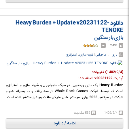
چالش برانگیز حرکت کنید، با دشمنان مختلفی از جمله تیراندازان، تیراندازان از
خفا، مبارزان غوغا، کامیکازه ها و ... روبرو شوید. ماموریت شما نفوذ به پایگاه
تروریستی به شدت محافظت شده است که در اعماق بخش های دوردست
کهکشان پنهان شده است.
دانلود Heavy Burden + Update v20231122-
TENOKE
بازی بار سنگین
2,491
بازی
← ‏
ماجرایی
‏|
شبیه سازی
,
استراتژی
(1402/9/4) تغییرات:
آپدیت
v20231122
اضافه شد!
Heavy Burden
یک بازی ویدئویی در سبک ماجراجویی، شبیه سازی و استراتژی
است که توسط شرکت Whale Rock Games توسعه یافته و به وسیله همین
شرکت در سپتامبر 2023 برای سیستم عامل مایکروسافت ویندوز منتشر شده است.
در این بازی باید دنیای اطراف خود را کاوش کنید و یادداشت های فلسفی را
بیابید. شما باید از موانع مختلف عبور کنید و تلاش کنید تا آیتم ها را به بالاترین
1402/9/4
539 مگابایت
قسمت بازی برسانید. باید دقت داشته باشید که مسیر خود را به درستی انتخاب
کنید زیرا تصمیمات شما پایان بازی را تعیین می کند. در گیم پلی بازی "بار
ادامه / دانلود
سنگین" با فلسفه آلبر کامو آشنا شوید. سعی نکنید هر کلمه ای را بفهمید، فقط