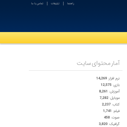
راهنما
تبلیغات
تماس با ما
آمار محتوای سایت
نرم افزار:
14,269
بازی:
12,575
آموزش:
8,261
موبایل:
7,282
کتاب:
2,237
فیلم:
1,741
صوت:
458
گرافیک:
3,820