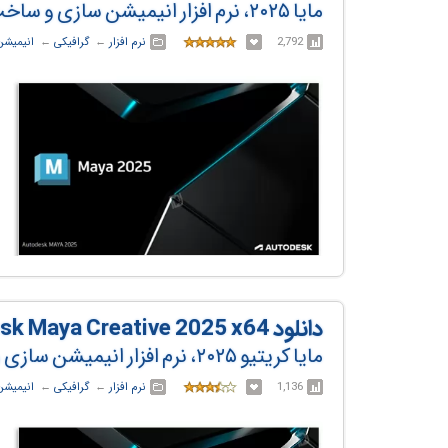
مایا ۲۰۲۵، نرم افزار انیمیشن سازی و ساخت مدل‌های سه بعدی
2,792
نرم افزار
← ‏
گرافیکی
← ‏
انیمیشن
دانلود Autodesk Maya Creative 2025 x64
مایا کریتیو ۲۰۲۵، نرم افزار انیمیشن سازی و مدلسازی
1,136
نرم افزار
← ‏
گرافیکی
← ‏
انیمیشن