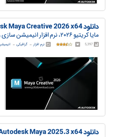
دانلود Autodesk Maya Creative 2026 x64
مایا کریتیو ۲۰۲۶، نرم افزار انیمیشن سازی و مدلسازی
5,397
نرم افزار
← ‏
گرافیکی
← ‏
انیمیشن
دانلود Autodesk Maya 2025.3 x64