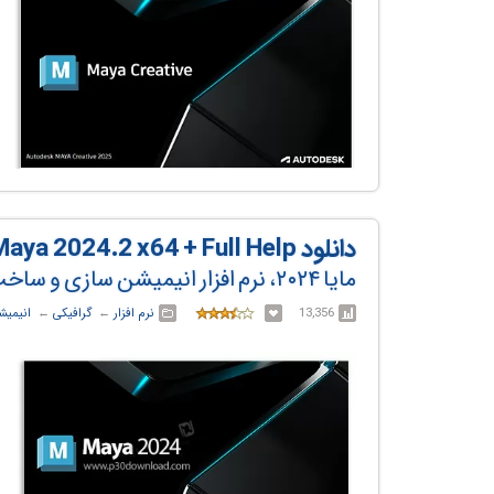
دانلود Autodesk Maya 2024.2 x64 + Full Help
مایا ۲۰۲۴، نرم افزار انیمیشن سازی و ساخت مدل‌های سه بعدی
13,356
نرم افزار
← ‏
گرافیکی
← ‏
انیمیش