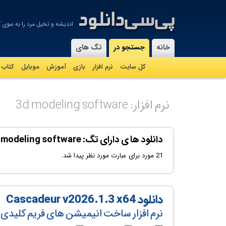
اندیشه و تخیل مرد را به سوی ک
-
خانه
جستجو در
تگ های
کل سایت
نرم افزار
بازی
آموزش
موبايل
کتاب
نرم افزار: 3d modeling software
دانلود ها ی دارای تگ: 3d modeling software
21 مورد برای عبارت مورد نظر پیدا شد.
دانلود Cascadeur v2026.1.3 x64
نرم افزار ساخت انیمیشن‌ های فریم کلیدی