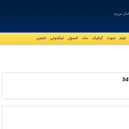
مال می‌برد
فیلم
صوت
گرافيک
مک
کنسول
لینکدونی
انجمن