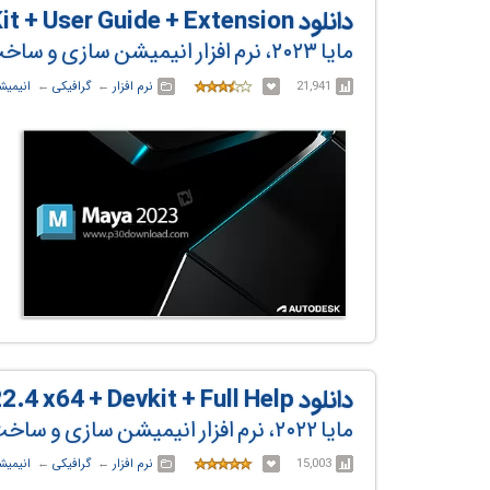
دانلود Autodesk Maya 2023.3 x64 + DevKit + User Guide + Extension
مایا ۲۰۲۳، نرم افزار انیمیشن سازی و ساخت مدل‌های سه بعدی
21,941
نرم افزار
← ‏
گرافیکی
← ‏
انیمیش
دانلود Autodesk Maya 2022.4 x64 + Devkit + Full Help
مایا ۲۰۲۲، نرم افزار انیمیشن سازی و ساخت مدل‌های سه بعدی
15,003
نرم افزار
← ‏
گرافیکی
← ‏
انیمیش