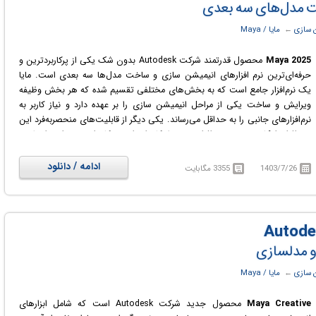
 سازی
← ‏
مایا / Maya
Maya 2025
محصول قدرتمند شرکت Autodesk بدون شک یکی از پرکاربردترین و
حرفه‌ای‌ترین نرم افزارهای انیمیشن سازی و ساخت مدل‌ها سه بعدی است. مایا
یک نرم‌افزار جامع است که به بخش‌های مختلفی تقسیم شده که هر بخش وظیفه
ویرایش و ساخت یکی از مراحل انیمیشن سازی را بر عهده دارد و نیاز کاربر به
نرم‌افزارهای جانبی را به حداقل می‌رساند. یکی دیگر از قابلیت‌های منحصربه‌فرد این
نرم افزار، امکان توسعه نرم افزاری توسط کاربران است؛ کاربران می‌توانند از طریق
زبان‌های برنامه نویسی سی‌پلاس‌پلاس، MEL و Python نرم افزار را توسعه داده و
ابزارها و امکاناتی که پیشتر در نرم‌افزار وجود نداشته است را به آن اضافه کنند.
ادامه / دانلود
1403/7/26
3355 مگابایت
 سازی
← ‏
مایا / Maya
Maya Creative
محصول جدید شرکت Autodesk است که شامل ابزارهای