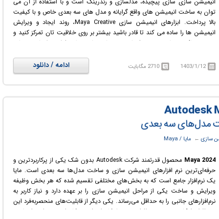
انیمیشن سازی سازی پیچیده، مدلسازی و رندرینگ است و با استفاده از آن می
توان به ساخت انیمیشن های واقع گرایانه و مدل های سه بعدی خاص و با کیفیت
بالا پرداخت. ابزارهای انیمیشن سازی Maya Creative، روند ایجاد و ویرایش
انیمیشن ها را ساده می کند تا قادر باشید بیشتر بر روی خلاقیت تان تمرکز کنید و
در عین حال در زمان و هزینه انجام پروژه هایی مانند تولید فیلم، تبلیغات و برنامه
های تلویزیونی یا بازی سازی صرفه جویی کنید.
ادامه / دانلود
1403/1/12
2710 مگابایت
ن سازی
← ‏
مایا / Maya
Maya 2024
محصول قدرتمند شرکت Autodesk بدون شک یکی از پرکاربردترین و
حرفه‌ای‌ترین نرم افزارهای انیمیشن سازی و ساخت مدل‌ها سه بعدی است. مایا
یک نرم‌افزار جامع است که به بخش‌های مختلفی تقسیم شده که هر بخش وظیفه
ویرایش و ساخت یکی از مراحل انیمیشن سازی را بر عهده دارد و نیاز کاربر به
نرم‌افزارهای جانبی را به حداقل می‌رساند. یکی دیگر از قابلیت‌های منحصربه‌فرد این
نرم افزار، امکان توسعه نرم افزاری توسط کاربران است؛ کاربران می‌توانند از طریق