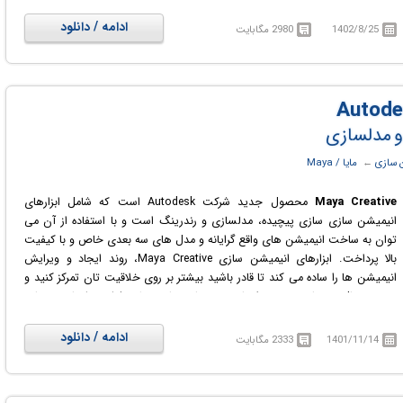
زبان‌های برنامه نویسی سی‌پلاس‌پلاس، MEL و Python نرم افزار را توسعه داده و
ابزارها و امکاناتی که پیشتر در نرم‌افزار وجود نداشته است را به آن اضافه کنند.
ادامه / دانلود
1402/8/25
2980 مگابایت
 سازی
← ‏
مایا / Maya
Maya Creative
محصول جدید شرکت Autodesk است که شامل ابزارهای
انیمیشن سازی سازی پیچیده، مدلسازی و رندرینگ است و با استفاده از آن می
توان به ساخت انیمیشن های واقع گرایانه و مدل های سه بعدی خاص و با کیفیت
بالا پرداخت. ابزارهای انیمیشن سازی Maya Creative، روند ایجاد و ویرایش
انیمیشن ها را ساده می کند تا قادر باشید بیشتر بر روی خلاقیت تان تمرکز کنید و
در عین حال در زمان و هزینه انجام پروژه هایی مانند تولید فیلم، تبلیغات و برنامه
های تلویزیونی یا بازی سازی صرفه جویی کنید.
ادامه / دانلود
1401/11/14
2333 مگابایت