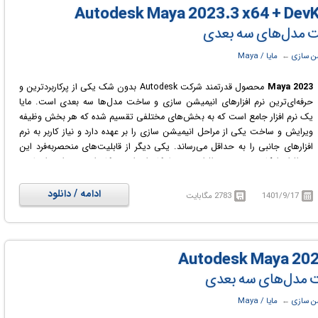
ن سازی
← ‏
مایا / Maya
Maya 2023
محصول قدرتمند شرکت Autodesk بدون شک یکی از پرکاربردترین و
حرفه‌ای‌ترین نرم افزارهای انیمیشن سازی و ساخت مدل‌ها سه بعدی است. مایا
یک نرم افزار جامع است که به بخش‌های مختلفی تقسیم شده که هر بخش وظیفه
ویرایش و ساخت یکی از مراحل انیمیشن سازی را بر عهده دارد و نیاز کاربر به نرم
افزارهای جانبی را به حداقل می‌رساند. یکی دیگر از قابلیت‌های منحصربه‌فرد این
نرم افزار، امکان توسعه نرم افزاری توسط کاربران است؛ کاربران می‌توانند از طریق
زبان‌های برنامه نویسی سی‌پلاس‌پلاس، MEL و Python نرم افزار را توسعه داده و
ابزارها و امکاناتی که پیشتر در نرم افزار وجود نداشته است را به آن اضافه کنند.
ادامه / دانلود
1401/9/17
2783 مگابایت
ن سازی
← ‏
مایا / Maya