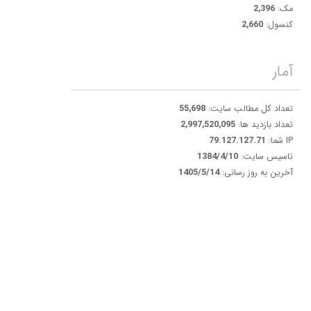
مک:
2,396
کنسول:
2,660
آمار
تعداد کل مطالب سایت:
55,698
تعداد بازدید ها:
2,997,520,095
IP شما:
79.127.127.71
تاسیس سایت:
1384/4/10
آخرین به روز رسانی:
1405/5/14