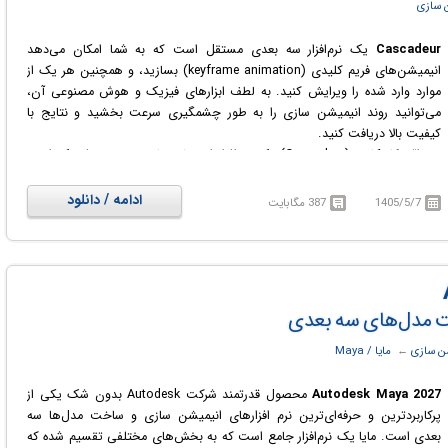
 سازی
Cascadeur
یک نرم‌افزار سه بعدی مستقل است که به شما امکان می‌دهد
انیمیشن‌های فریم کلیدی (keyframe animation) بسازید، و همچنین هر یک از
موارد وارد شده را ویرایش کنید. به لطف ابزارهای فیزیک و هوش مصنوعی آن،
می‌توانید روند انیمیشن سازی را به طور چشمگیری سرعت بخشید و نتایج با
کیفیت بالا دریافت کنید.
در واقع کاسکادور (Cascadeur) یک نرم‌افزار انیمیشن‌سازی مبتنی بر فیزیک است
که توسط شرکت Nekki، سازندگان سری محبوب Shadow Fight توسعه یافته است.
این نرم‌افزار با ترکیب تکنیک‌های انیمیشن‌سازی سنتی و شبیه‌سازی فیزیک در زمان
ادامه / دانلود
1405/5/7
387 مگابایت
واقعی، ایجاد انیمیشن‌های سه‌بعدی واقعی و پویا را برای کاراکترها و اشیاء آسان‌تر
می‌کند. حتی اگر کاربر مهارت‌های پیشرفته انیمیشن‌سازی نداشته باشد، می‌تواند از
این ابزار برای تولید حرکات طبیعی و واقع‌گرایانه استفاده کند.
ن سازی
← ‏
مایا / Maya
Autodesk Maya 2027
محصول قدرتمند شرکت Autodesk بدون شک یکی از
پرکاربردترین و حرفه‌ای‌ترین نرم افزارهای انیمیشن سازی و ساخت مدل‌ها سه
بعدی است. مایا یک نرم‌افزار جامع است که به بخش‌های مختلفی تقسیم شده که