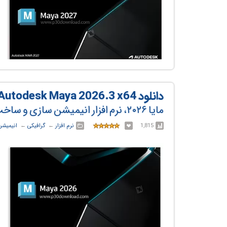
دانلود Autodesk Maya 2026.3 x64
مایا ۲۰۲۶، نرم افزار انیمیشن سازی و ساخت مدل‌های سه بعدی
1,815
نرم افزار
← ‏
گرافیکی
← ‏
انیمیشن