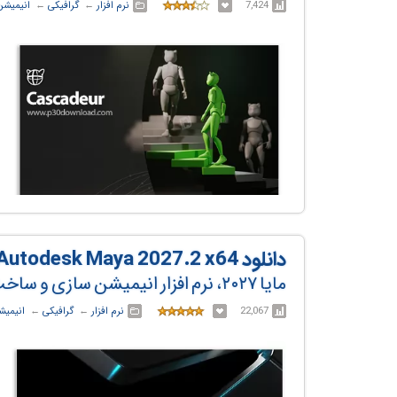
7,424
نرم افزار
← ‏
گرافیکی
← ‏
انیمیشن
دانلود Autodesk Maya 2027.2 x64
مایا ۲۰۲۷، نرم افزار انیمیشن سازی و ساخت مدل‌های سه بعدی
22,067
نرم افزار
← ‏
گرافیکی
← ‏
انیمیش