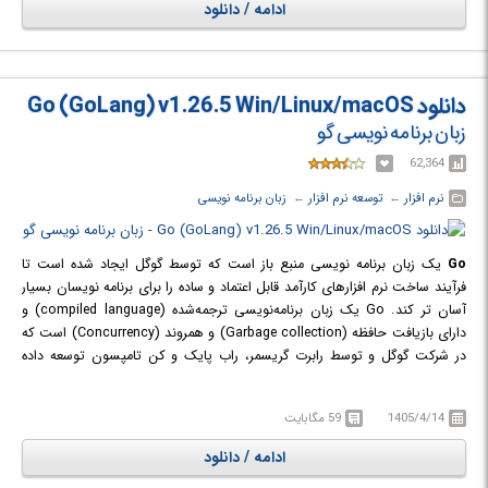
مناسب به طور خودکار توسط CLion انجام می‌شود). کامل کردن اتوماتیک کد
ادامه / دانلود
(code completion)، افزودن سریع کدهای رایج، حذف کدهای بلا استفاده و
همچنین نمایش خطاها و دنبال کردن کد به صورت خط به خط تنها تعدادی از
ویژگی های قابل توجه این برنامه هستند.
دانلود Go (GoLang) v1.26.5 Win/Linux/macOS
زبان برنامه نویسی گو
62,364
نرم افزار
← ‏
توسعه نرم افزار
← ‏
زبان برنامه نویسی
Go
یک زبان برنامه نویسی منبع باز است که توسط گوگل ایجاد شده است تا
فرآیند ساخت نرم افزارهای کارآمد قابل اعتماد و ساده را برای برنامه نویسان بسیار
آسان تر کند. Go یک زبان برنامه‌نویسی ترجمه‌شده (compiled language) و
دارای بازیافت حافظه (Garbage collection) و همروند (Concurrency) است که
در شرکت گوگل و توسط رابرت گریسمر، راب پایک و کن تامپسون توسعه داده
می‌شود. این زبان در نوامبر ۲۰۰۹ معرفی شد و در حال حاضر در چند سامانهٔ اجرایی
گوگل استفاده می‌شود. مترجم گو از لینوکس، مک او اس، ویندوز و انواع
1405/4/14
59 مگابایت
سیستم‌های عامل بی‌اس‌دی مانند FreeBSD پشتیبانی می‌کند. از لحاظ معماری
پردازنده نیز، معماری x86، معماری x64، معماری آرم و معماری POWER که
ادامه / دانلود
مخصوص به شرکت آی‌بی‌ام است، توسط مترجم گو پشتیبانی می‌شوند.