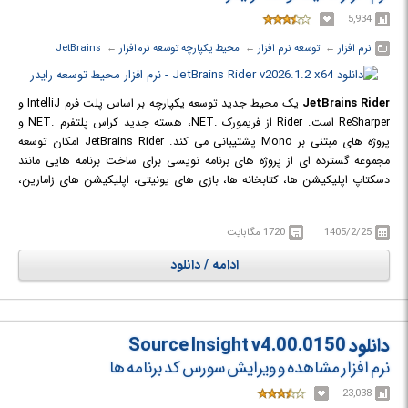
5,934
نرم افزار
← ‏
توسعه نرم افزار
← ‏
محیط یکپارچه توسعه نرم‌افزار
← ‏
JetBrains
JetBrains Rider
یک محیط جدید توسعه یکپارچه بر اساس پلت فرم IntelliJ و
ReSharper است. Rider از فریمورک .NET، هسته جدید کراس پلتفرم .NET و
پروژه های مبتنی بر Mono پشتیبانی می کند. JetBrains Rider امکان توسعه
مجموعه گسترده ای از پروژه های برنامه نویسی برای ساخت برنامه هایی مانند
دسکتاپ اپلیکیشن ها، کتابخانه ها، بازی های یونیتی، اپلیکیشن های زامارین،
ASP.NET و وب اپلیکیشن های ASP.NET Core را می دهد.
1405/2/25
1720 مگابایت
ادامه / دانلود
دانلود Source Insight v4.00.0150
نرم افزار مشاهده و ویرایش سورس کد برنامه ها
23,038