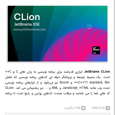
JetBrains CLion
ابزاری قدرتمند برای برنامه نویسی به زبان های C و C++
است. یک محیط توسعه و ویراشگر حرفه ای کدهای برنامه نویسی که شامل
C++11 standard, libc++ و Boost نیز می‌شود و از ابزارهای برنامه نویسی
تحت وب مانند JavaScript, HTML و XML و ... نیز پشتیبانی می کند. CLion
کد های شما را می شناسد و مراقب صحت کدهای روتین و رایج است تا برنامه
نویس بتواند اهم تمرکز خود را برای موارد مهم تری قرار دهد. هنگامی که با
استفاده از این نرم افزار در حال نوشتن کدها هستید، CLion اشکالات کدنویسی
1405/4/25
1700 مگابایت
شما را یافته و در همان لحظه تصحیح می کند (مطمئن باشید که تمام تغییرات