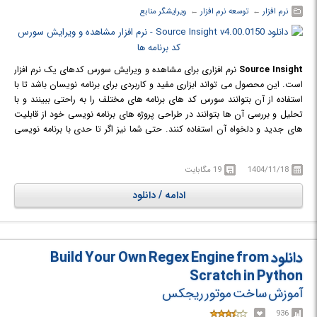
نرم افزار
← ‏
توسعه نرم افزار
← ‏
ویرایشگر منابع
Source Insight
نرم افزاری برای مشاهده و ویرایش سورس کدهای یک نرم افزار
است. این محصول می تواند ابزاری مفید و کاربردی برای برنامه نویسان باشد تا با
استفاده از آن بتوانند سورس کد های برنامه های مختلف را به راحتی ببینند و با
تحلیل و بررسی آن ها بتوانند در طراحی پروژه های برنامه نویسی خود از قابلیت
های جدید و دلخواه آن استفاده کنند. حتی شما نیز اگر تا حدی با برنامه نویسی
آشنایی داشته باشید نرم افزار Source Insight به شما این امكان را می دهد تا
سورس نرم افزار های با فرمت EXE ای را که در سیستم شما وجود دارند مشاهده
1404/11/18
19 مگابایت
کرده و مورد بررسی قرار دهید و یا حتی با اعمال تغییرات گسترده و دلخواهی در
کدها از تمامی نرم افزار های موجود یک نرم افزار جدید بسازید. همچنین با کمک
ادامه / دانلود
این نرم افزار می توانید از ویژگی های ویرایشگر های قدرتمند برنامه نویسی
همچون تکمیل خودکار کد، تغییر نام هوشمندانه و ... نیز استفاده کنید.
دانلود Build Your Own Regex Engine from
Scratch in Python
آموزش ساخت موتور ریجکس
936