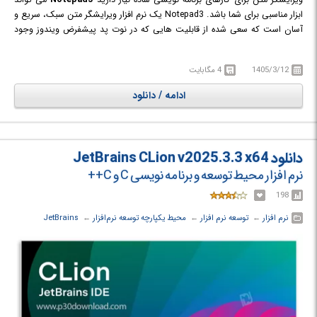
ویرایشگر متن برای کارهای برنامه نویسی ساده نیاز دارید
Notepad3
می تواند
ابزار مناسبی برای شما باشد. Notepad3 یک نرم افزار ویرایشگر متن سبک، سریع و
آسان است که سعی شده از قابلیت هایی که در نوت پد پیشفرض ویندوز وجود
ندارد در طراحی آن استفاده شود. این نرم افزار دارای حافظه کوچکی است اما در
عین حال برای انجام کارهای برنامه نویسی به اندازه کافی قدرتمند و سریع عمل
1405/3/12
4 مگابایت
می کند و از سینتکس های مهم زبان های مختلف برنامه نویسی چون ASP,
assembly language, AutoHotkey, AutoIt3, AviSynth, Bash, BAT, C, C++,
ادامه / دانلود
C#, CMake, CoffeeScript و ... پشتیبانی می کند.
دانلود JetBrains CLion v2025.3.3 x64
نرم افزار محیط توسعه و برنامه نویسی C و C++
198
نرم افزار
← ‏
توسعه نرم افزار
← ‏
محیط یکپارچه توسعه نرم‌افزار
← ‏
JetBrains