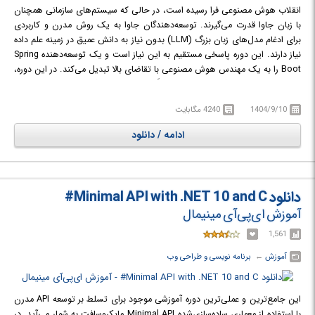
انقلاب هوش مصنوعی فرا رسیده است، در حالی که سیستم‌های سازمانی همچنان
با زبان جاوا قدرت می‌گیرند. توسعه‌دهندگان جاوا به یک روش مدرن و کاربردی
برای ادغام مدل‌های زبان بزرگ (LLM) بدون نیاز به دانش عمیق در زمینه علم داده
نیاز دارند. این دوره پاسخی مستقیم به این نیاز است و یک توسعه‌دهنده Spring
Boot را به یک مهندس هوش مصنوعی با تقاضای بالا تبدیل می‌کند. در این دوره،
موارد غیرضروری کنار گذاشته شده و دقیقاً نحوه ساخت ویژگی‌های هوش مصنوعی
قوی و مقیاس‌پذیر با استفاده از الگوهای آشنای اکوسیستم Spring آموزش داده
1404/9/10
4240 مگابایت
می‌شود. حرکت از مفاهیم بنیادی به سمت ویژگی‌های عملیاتی و آماده برای تولید
(Production) به سرعت انجام می‌گیرد: شرکت‌کننده بر مکانیک اصلی مدل‌های
ادامه / دانلود
LLM—مانند توکن‌ها (Tokens)، پرامپت‌ها (Prompts) و پنجره‌های محتوا
(Context Windows)—که اجزای سازنده هر برنامه هوش مصنوعی هستند، تسلط
پیدا خواهد کرد. اولین برنامه Spring AI خود را از پایه خواهد ساخت. فراتر از
تولید متن، ادغام قابلیت‌هایی چون تولید تصویر، تبدیل متن به گفتار (TTS)،
دانلود Minimal API with .NET 10 and C#
تبدیل گفتار به متن (STT) و قابلیت‌های چندحالتی (Multimodal) (بینایی/
آموزش ای‌پی‌آی مینیمال
صوتی) را می‌آموزد. همچنین، خطوط لوله (Pipelines) تعدیل (Moderation) را
با استفاده از هر دو مدل OpenAI و مدل رایگان Mistral پیاده‌سازی خواهد کرد.
1,561
در دوره آموزشی Spring AI: Build Java AI Apps, Chatbots & RAG Systems
آموزش
← ‏
برنامه نویسی و طراحی وب
(2026) شما با نحوه ادغام مدل‌های زبان بزرگ (LLM) در برنامه‌های Spring Boot
با استفاده از فریم‌ورک Spring AI آشنا خواهید شد.
این جامع‌ترین و عملی‌ترین دوره آموزشی موجود برای تسلط بر توسعه API مدرن
با استفاده از معماری ساده‌سازی‌شده Minimal API مایکروسافت به شمار می‌آید. در