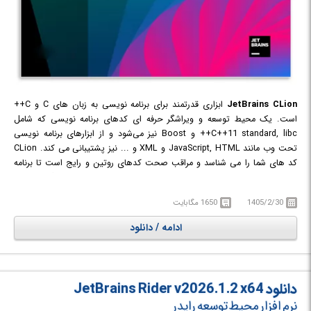
JetBrains CLion
ابزاری قدرتمند برای برنامه نویسی به زبان های C و C++
است. یک محیط توسعه و ویراشگر حرفه ای کدهای برنامه نویسی که شامل
C++11 standard, libc++ و Boost نیز می‌شود و از ابزارهای برنامه نویسی
تحت وب مانند JavaScript, HTML و XML و ... نیز پشتیبانی می کند. CLion
کد های شما را می شناسد و مراقب صحت کدهای روتین و رایج است تا برنامه
نویس بتواند اهم تمرکز خود را برای موارد مهم تری قرار دهد. هنگامی که با
استفاده از این نرم افزار در حال نوشتن کدها هستید، CLion اشکالات کدنویسی
1405/2/30
1650 مگابایت
شما را یافته و در همان لحظه تصحیح می کند (مطمئن باشید که تمام تغییرات
مناسب به طور خودکار توسط CLion انجام می‌شود). کامل کردن اتوماتیک کد
ادامه / دانلود
(code completion)، افزودن سریع کدهای رایج، حذف کدهای بلا استفاده و
همچنین نمایش خطاها و دنبال کردن کد به صورت خط به خط تنها تعدادی از
ویژگی های قابل توجه این برنامه هستند.
دانلود JetBrains Rider v2026.1.2 x64
نرم افزار محیط توسعه رایدر