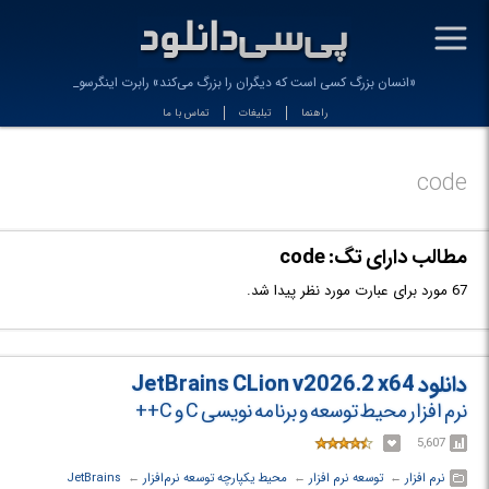
-
«انسان بزرگ کسی است که دیگران را بزرگ می‌کند» رابرت اینگرسول
راهنما
تبلیغات
تماس با ما
code
مطالب دارای تگ: code
67 مورد برای عبارت مورد نظر پیدا شد.
دانلود JetBrains CLion v2026.2 x64
نرم افزار محیط توسعه و برنامه نویسی C و C++
5,607
نرم افزار
← ‏
توسعه نرم افزار
← ‏
محیط یکپارچه توسعه نرم‌افزار
← ‏
JetBrains