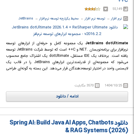
C++
آشنا خواهید شد.
55,149
نرم افزار
← ‏
توسعه نرم افزار
← ‏
محیط یکپارچه توسعه نرم‌افزار
← ‏
JetBrains
JetBrains dotUltimate
یک مجموعه کامل و حرفه‌ای از ابزارهای توسعه
نرم‌افزار برای برنامه‌نویسان .NET و C++ است که توسط شرکت JetBrains توسعه
یافته است. برخلاف یک IDE مستقل، dotUltimate یک اشتراک جامع محسوب
می‌شود که مجموعه‌ای از قدرتمندترین ابزارهای JetBrains را در قالب یک
لایسنس واحد در اختیار توسعه‌دهندگان قرار می‌دهد. این بسته به گونه‌ای طراحی
شده است که تمام مراحل توسعه، از نوشتن و بازآرایی (Refactoring) کد گرفته تا
تحلیل عملکرد، تست، پروفایلینگ، اشکال‌زدایی و بررسی مصرف حافظه را پوشش
1404/10/25
3570 مگابایت
دهد.
dotUltimate به توسعه‌دهندگان اجازه می‌دهد تا بسته به نوع پروژه و نیاز خود، از
ادامه / دانلود
JetBrains Rider به عنوان یک IDE مستقل و چندسکویی یا از ReSharper در کنار
Visual Studio استفاده کنند. علاوه بر این، ابزارهای تخصصی مانند dotTrace،
dotMemory و dotCover امکان شناسایی گلوگاه‌های عملکردی، نشت حافظه و
تحلیل پوشش کد را فراهم می‌کنند تا کیفیت و پایداری نرم‌افزار به حداکثر برسد.
دانلود Spring AI: Build Java AI Apps, Chatbots
& RAG Systems (2026)