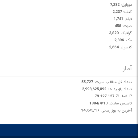
موبایل:
7,282
کتاب:
2,237
فیلم:
1,741
صوت:
458
گرافیک:
3,820
مک:
2,396
کنسول:
2,664
آمار
تعداد کل مطالب سایت:
55,727
تعداد بازدید ها:
2,998,625,092
IP شما:
79.127.127.71
تاسیس سایت:
1384/4/10
آخرین به روز رسانی:
1405/5/17