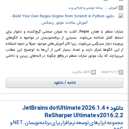
آموزش
← ‏
برنامه نویسی و طراحی وب
عبارات منظم یا همان Regex، اغلب به عنوان مبحثی گیج‌کننده و دشوار برای
تسلط کامل شناخته می‌شوند. بسیاری از برنامه‌نویسان در مواجهه با الگوهای
پیچیده دچار سردرگمی می‌شوند، زیرا اکثر آموزش‌های موجود صرفاً بر نحوه استفاده
از این الگوها تمرکز دارند و تعداد بسیار کمی از آن‌ها به توضیح این مطلب
می‌پردازند که یک موتور عبارات منظم در واقع چگونه در لایه‌های زیرین و داخلی
خود عمل می‌کند. این دوره آموزشی دقیقاً برای پر کردن این خلاء طراحی شده
است تا دانشجو را از یک استفاده‌کننده صرف، به یک توسعه‌دهنده ابزار تبدیل
1404/11/17
4470 مگابایت
کند.
در این دوره آموزشی، مدرس از سطح نوشتن الگوهای ساده فراتر رفته و دانشجو را
ادامه / دانلود
در مسیر ساخت یک موتور کامل عبارات منظم (Regular Expression Engine) از
صفر مطلق با استفاده از زبان برنامه‌نویسی پایتون همراهی می‌کند. این پروژه
کاملاً عملی به شرکت‌کننده کمک می‌کند تا به درکی واقعی و عمیق از نحوه پردازش،
تجزیه (Parsing) و تطبیق الگوهای متنی در پشت صحنه دست یابد. در واقع،
دانلود JetBrains dotUltimate 2026.1.4 +
هدف این است که ابهاماتی که همیشه پیرامون سرعت و کارایی سیستم‌های
ReSharper Ultimate v2016.2.2
پردازش متن وجود دارد، برطرف شود.
مجموعه ابزارهای توسعه نرم‌افزار برای برنامه‌نویسان .NET و
در دوره آموزشی Build Your Own Regex Engine from Scratch in Python با
نحوه طراحی و پیاده‌سازی داخلی سیستم‌های پردازش و تطبیق الگوهای متنی