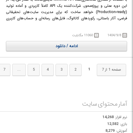
این دوره عملی و پروژه‌محور، شرکت‌کننده یک API کاملاً کاربردی و آماده تولید
(Production-ready) خواهد ساخت که برای مدیریت سایت‌های تحقیقاتی
فرضی، آثار باستانی، رکوردهای کاتالوگ، فایل‌های رسانه‌ای و حساب‌های کاربری
در سیستم رجیستری Aeon استفاده می‌شود. چه فرد در زمینه دات‌نت تازه‌کار باشد
و چه در حال گذار از کنترلرهای MVC، این دوره او را گام به گام در طراحی،
1404/9/8
11060 مگابایت
ساختاردهی، پیاده‌سازی، مستندسازی و استقرار یک برنامه واقعی که از بهترین
شیوه‌های رایج در صنعت پیروی می‌کند، راهنمایی می‌کند. تمام ویژگی‌های فوق از
ادامه / دانلود
طریق پیاده‌سازی واقعی آموزش داده می‌شوند، نه صرفاً تئوری.
در دوره آموزشی Minimal API with .NET 10 and C# با توسعه وب‌سرویس‌های
(API) مدرن در دات‌نت آشنا خواهید شد.
1
صفحه 1 از 7
2
3
4
5
...
7
آمار محتوای سایت
نرم افزار:
14,268
بازی:
12,582
آموزش:
8,279