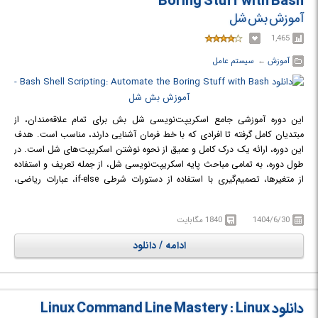
Boring Stuff with Bash
آموزش بش شل
1,465
آموزش
← ‏
سیستم عامل
این دوره آموزشی جامع اسکریپت‌نویسی شل بش برای تمام علاقه‌مندان، از
مبتدیان کامل گرفته تا افرادی که با خط فرمان آشنایی دارند، مناسب است. هدف
این دوره، ارائه یک درک کامل و عمیق از نحوه نوشتن اسکریپت‌های شل است. در
طول دوره، به تمامی مباحث پایه اسکریپت‌نویسی شل، از جمله تعریف و استفاده
از متغیرها، تصمیم‌گیری با استفاده از دستورات شرطی if-else، عبارات ریاضی،
حلقه‌ها و توابع پرداخته می‌شود. در پایان این دوره، شرکت‌کنندگان مهارت‌های
لازم برای خودکارسازی وظایف، حل مسائل واقعی و نوشتن اسکریپت‌های شل
1404/6/30
1840 مگابایت
خود را با اعتماد به نفس کامل کسب خواهند کرد. رویکرد پروژه‌محور در دو بخش
پایانی دوره به دانش‌آموزان این امکان را می‌دهد که تمام آموخته‌های خود را در
ادامه / دانلود
عمل به کار بگیرند و اسکریپت‌هایی ایجاد کنند که چالش‌های کاربردی و واقعی را
حل می‌کنند.
در دوره آموزشی Bash Shell Scripting: Automate the Boring Stuff with
Bash با اصول و کاربردهای اسکریپت‌نویسی شل بش آشنا خواهید شد.
دانلود Linux Command Line Mastery : Linux