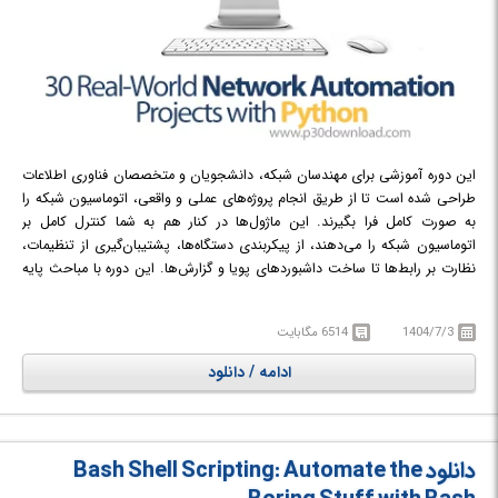
این دوره آموزشی برای مهندسان شبکه، دانشجویان و متخصصان فناوری اطلاعات
طراحی شده است تا از طریق انجام پروژه‌های عملی و واقعی، اتوماسیون شبکه را
به صورت کامل فرا بگیرند. این ماژول‌ها در کنار هم به شما کنترل کامل بر
اتوماسیون شبکه را می‌دهند، از پیکربندی دستگاه‌ها، پشتیبان‌گیری از تنظیمات،
نظارت بر رابط‌ها تا ساخت داشبوردهای پویا و گزارش‌ها. این دوره با مباحث پایه
شروع شده و به سمت مباحث پیشرفته حرکت می‌کند. در پایان این دوره،
شرکت‌کنندگان یک نمونه کار کامل شامل ۳۰ پروژه عملی خواهند داشت که توانایی
1404/7/3
6514 مگابایت
آن‌ها را در اتوماسیون حرفه‌ای شبکه نشان می‌دهد. این دوره به جای تئوری
صرف، تجربه واقعی را برای شما به ارمغان می‌آورد؛ چه برای آمادگی در
ادامه / دانلود
مصاحبه‌های شغلی و چه برای بهبود کارایی روزمره.
در دوره آموزشی 30 Real-World Network Automation Projects with Python
با اتوماسیون شبکه با استفاده از زبان برنامه‌نویسی پایتون آشنا خواهید شد.
دانلود Bash Shell Scripting: Automate the