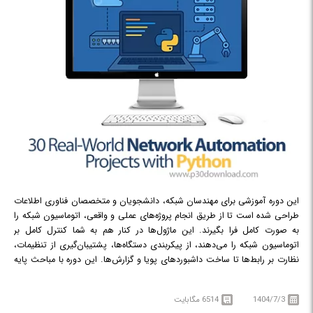
این دوره آموزشی برای مهندسان شبکه، دانشجویان و متخصصان فناوری اطلاعات
طراحی شده است تا از طریق انجام پروژه‌های عملی و واقعی، اتوماسیون شبکه را
به صورت کامل فرا بگیرند. این ماژول‌ها در کنار هم به شما کنترل کامل بر
اتوماسیون شبکه را می‌دهند، از پیکربندی دستگاه‌ها، پشتیبان‌گیری از تنظیمات،
نظارت بر رابط‌ها تا ساخت داشبوردهای پویا و گزارش‌ها. این دوره با مباحث پایه
شروع شده و به سمت مباحث پیشرفته حرکت می‌کند. در پایان این دوره،
شرکت‌کنندگان یک نمونه کار کامل شامل ۳۰ پروژه عملی خواهند داشت که توانایی
1404/7/3
6514 مگابایت
آن‌ها را در اتوماسیون حرفه‌ای شبکه نشان می‌دهد. این دوره به جای تئوری