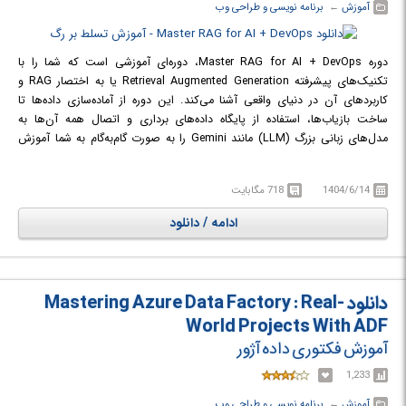
آموزش
← ‏
برنامه نویسی و طراحی وب
دوره Master RAG for AI + DevOps، دوره‌ای آموزشی است که شما را با
تکنیک‌های پیشرفته Retrieval Augmented Generation یا به اختصار RAG و
کاربردهای آن در دنیای واقعی آشنا می‌کند. این دوره از آماده‌سازی داده‌ها تا
ساخت بازیاب‌ها، استفاده از پایگاه داده‌های برداری و اتصال همه آن‌ها به
مدل‌های زبانی بزرگ (LLM) مانند Gemini را به صورت گام‌به‌گام به شما آموزش
می‌دهد. هدف این دوره، ایجاد سیستم‌های هوش مصنوعی قدرتمند و حساس به
محتواست. این دوره برای افرادی طراحی شده که به دنبال یادگیری مفاهیم تئوری
1404/6/14
718 مگابایت
و پیاده‌سازی عملی RAG هستند، به ویژه در حوزه‌هایی مانند DevOps و هوش
مصنوعی سازمانی. هر جلسه از دوره بر مباحث جلسه قبل بنا شده و به تدریج به
ادامه / دانلود
شما کمک می‌کند تا بر جریان کاری RAG، از اصول پایه تا موضوعات پیشرفته،
مسلط شوید. در طول این دوره، شما با بارگذاری‌کننده‌های اسناد، تکه‌تکه‌کردن
(chunking)، جاسازی‌ها (embeddings) و جستجوی برداری آشنا می‌شوید. با
استفاده از مثال‌های دنیای واقعی در زمینه DevOps، مانند عیب‌یابی کانتینرها و
دانلود Mastering Azure Data Factory : Real-
مدیریت پیکربندی‌های پویا، کاربرد این مفاهیم را به صورت عملی یاد می‌گیرید و
World Projects With ADF
متوجه می‌شوید که RAG چگونه محدودیت‌های LLM‌ها را برطرف می‌کند. این
آموزش فکتوری داده آژور
دوره، یک سفر کامل از تئوری تا عمل برای ساخت سیستم‌های هوش مصنوعی
پیشرفته است.
1,233
در دوره آموزشی Master RAG for AI + DevOps با تکنیک RAG برای هوش
آموزش
← ‏
برنامه نویسی و طراحی وب
مصنوعی و DevOps آشنا خواهید شد.