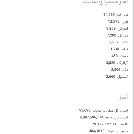
آمار محتوای سایت
کاربردهای واقعی ساخته شده و نه بر اساس تئوری‌های کتابی.
در دوره آموزشی Mastering Azure Data Factory : Real-World Projects With
نرم افزار:
14,269
ADF با ساخت و بهینه‌سازی خطوط داده در پلتفرم Azure آشنا خواهید شد.
بازی:
12,575
آموزش:
8,269
موبایل:
7,282
کتاب:
2,237
فیلم:
1,741
صوت:
458
گرافیک:
3,820
مک:
2,396
کنسول:
2,660
آمار
تعداد کل مطالب سایت:
55,698
تعداد بازدید ها:
2,997,596,174
IP شما:
79.127.127.71
تاسیس سایت:
1384/4/10