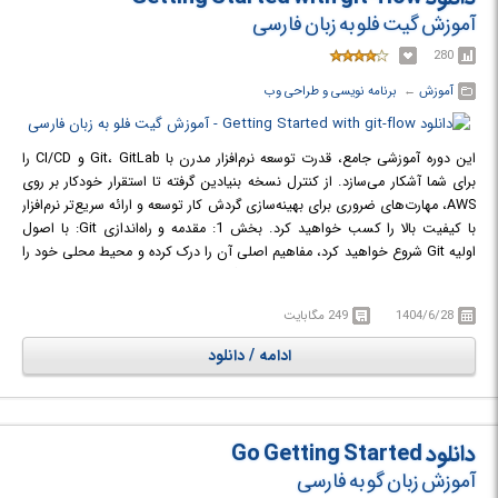
آموزش گیت فلو به زبان فارسی
280
آموزش
← ‏
برنامه نویسی و طراحی وب
این دوره آموزشی جامع، قدرت توسعه نرم‌افزار مدرن با Git، GitLab و CI/CD را
برای شما آشکار می‌سازد. از کنترل نسخه بنیادین گرفته تا استقرار خودکار بر روی
AWS، مهارت‌های ضروری برای بهینه‌سازی گردش کار توسعه و ارائه سریع‌تر نرم‌افزار
با کیفیت بالا را کسب خواهید کرد. بخش 1: مقدمه و راه‌اندازی Git: با اصول
اولیه Git شروع خواهید کرد، مفاهیم اصلی آن را درک کرده و محیط محلی خود را
راه‌اندازی می‌کنید. خواهید آموخت که چگونه مخازن را مقداردهی اولیه کنید،
تغییرات را ثبت کنید و پایگاه کد خود را به طور موثر مدیریت نمایید. در این
1404/6/28
249 مگابایت
بخش، اهمیت سیستم کنترل نسخه در توسعه نرم‌افزار و مزایای استفاده از Git به
عنوان یک ابزار قدرتمند در این زمینه به طور کامل شرح داده می‌شود. همچنین،
ادامه / دانلود
دستورات کلیدی Git برای انجام عملیات اساسی مانند افزودن فایل‌ها، مشاهده
وضعیت مخزن و بررسی تاریخچه تغییرات مورد بررسی قرار می‌گیرند.
در دوره Getting Started with git-flow با مدیریت نسخه‌ها، همکاری تیمی و
استقرار خودکار نرم‌افزار آشنا خواهید شد.
دانلود Go Getting Started
آموزش زبان گو به فارسی