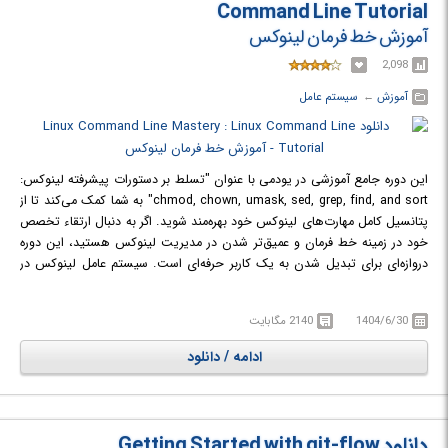
Command Line Tutorial
آموزش خط فرمان لینوکس
2,098
آموزش
← ‏
سیستم عامل
این دوره جامع آموزشی در یودمی با عنوان "تسلط بر دستورات پیشرفته لینوکس:
chmod, chown, umask, sed, grep, find, and sort" به شما کمک می‌کند تا از
پتانسیل کامل مهارت‌های لینوکس خود بهره‌مند شوید. اگر به دنبال ارتقاء تخصص
خود در زمینه خط فرمان و عمیق‌تر شدن در مدیریت لینوکس هستید، این دوره
دروازه‌ای برای تبدیل شدن به یک کاربر حرفه‌ای است. سیستم عامل لینوکس در
قلب محاسبات مدرن قرار دارد و قدرت سرورها، پلتفرم‌های ابری و حتی
دستگاه‌های جاسازی شده را تامین می‌کند. تسلط بر ابزارهای پیشرفته خط فرمان
1404/6/30
2140 مگابایت
آن برای هر فردی که با سیستم‌های لینوکس کار می‌کند، ضروری است. در این
دوره، شما از سطح متوسط به پیشرفته هدایت خواهید شد و بر روی چهار دستور
ادامه / دانلود
کاربردی و اصلی، یعنی chmod, chown, sed, grep, find, و sort و چندین
دستور دیگر تمرکز خواهید کرد.
در دوره Linux Command Line Mastery : Linux Command Line Tutorial با
استفاده و کار با دستورات پیشرفته لینوکس آشنا خواهید شد.
دانلود Getting Started with git-flow