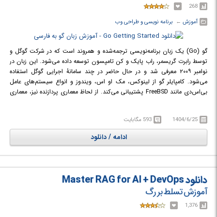
268
آموزش
← ‏
برنامه نویسی و طراحی وب
گو (Go) یک زبان برنامه‌نویسی ترجمه‌شده و همروند است که در شرکت گوگل و
توسط رابرت گریسمر، راب پایک و کن تامپسون توسعه داده می‌شود. این زبان در
نوامبر ۲۰۰۹ معرفی شد و در حال حاضر در چند سامانهٔ اجرایی گوگل استفاده
می‌شود. کامپایلر گو از لینوکس، مک او اس، ویندوز و انواع سیستم‌های عامل
بی‌اس‌دی مانند FreeBSD پشتیبانی می‌کند. از لحاظ معماری پردازنده نیز، معماری
x86، معماری x64، معماری ARM و معماری POWER که مخصوص به شرکت
آی‌بی‌ام است، توسط کامپایلر گو پشتیبانی می‌شوند. اهداف ایجاد زبان گو کارایی
1404/6/25
593 مگابایت
زبان‌های ترجمه‌شده دارای سامانه نوع ایستا،آسانی برنامه‌ نویسی زبان‌های پویا،
امنیت نوع‌ها و حافظه، پشتیبانی برای همروندی و ارتباط، و کامپایل سریع است.
ادامه / دانلود
در زبان گو، ارث‌بری نوع‌ها وجود ندارد.
در دوره آموزشی Go Getting Started با برنامه نویسی مقدماتی زبان گو آشنا می
شوید.
دانلود Master RAG for AI + DevOps
آموزش تسلط بر رگ
1,376