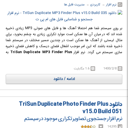
نرم افزار
← ‏
کاربردی
← ‏
مدیریت فایل ها
بر روی سیستم شما هم احتمالا آهنگ ها و فایل های صوتی MP3 زیادی ذخیره
شده اند که در میان آن ها ممکن است موارد تکراری زیادی به چشم بخورد، برای
مثال لیستی از آهنگ ها ممکن است در چندین مسیر مختلف در سیستم شما
ذخیره شده باشند که این امر موجب اشغال فضای دیسک و کاهش فضای ذخیره
سازی سیستم می گردد. نرم افزار
TriSun Duplicate MP3 Finder Plus
به
عنوان راه حلی قدرتمند در زمینه جستجو، شناسایی و حذف فایل های صوتی
تکراری ذخیره شده بر روی سیستم، به شما کمک می کند. این نرم افزار قادر به
1400/2/8
1.6 مگابایت
شناسایی موارد تکراری از میان فایل های ذخیره شده بر روی درایو های مختلف،
پوشه ها، زیر پوشه ها و حتی فایل های هیدن است. Duplicate MP3 Finder
ادامه / دانلود
Plus با بهره گیری از الگوریتم های قدرتمند، فایل های صوتی تکراری را براساس
محتوای آن ها بررسی و شناسایی می کند، بدون اینکه به نام، تاریخ ویرایش یا
اندازه آن ها توجهی داشته باشد. تنها کافیست نوع فایل و مسیرهای انتخابی
خود را مشخص کرده و بر روی دکمه Find now کلیک کنید تا نرم افزار شروع به
دانلود TriSun Duplicate Photo Finder Plus
جستجو کرده و فهرستی از موارد تکراری را به سرعت پیدا کرده و در قالب گروه
v15.0 Build 051
های مجزا و با رنگ های مختلف نمایش دهد. تا خودتان بتوانید راجب حذف،
نرم افزار جستجوی تصاویر تکراری موجود در سیستم
ذخیره یا ... آن ها تصمیم گیری کنید.
14,595