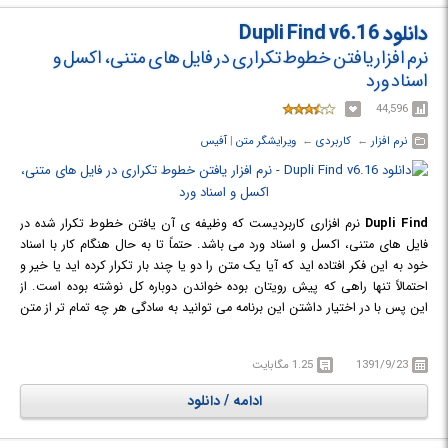
تواند به طور متوسط، 30 ویدئو را در یک دقیقه، 100 ویدئو را در 5 دقیقه و 500
دانلود Dupli Find v6.16
ویدئو را در 40 دقیقه مقایسه کند.
نرم افزار یافتن خطوط تکراری در فایل های متنی، اکسل و
اسناد ورد
44,596
نرم افزار
← ‏
کاربردی
← ‏
ویرایشگر متن
‏|
آفیس
Dupli Find
نرم افزاری کاربردیست که وظیفه ی آن یافتن خطوط تکرار شده در
فایل های متنی، اکسل و اسناد ورد می باشد. حتماً تا به حال هنگام کار با اسناد
خود به این فکر افتاده اید که آیا یک متن را دو یا چند بار تکرار کرده اید یا خیر و
احتمالاً تنها راهی که پیش رویتان بوده خواندن دوباره کل نوشته بوده است. از
این پس با در اختیار داشتن این برنامه می توانید به سادگی هر چه تمام تر از متن
های تکرار شده در اسناد خود آگاهی یابید. این نرم افزار از توابع مختلفی برای
یافتن داده های دوتایی برخوردار است که می تواند شما را در رسیدن به نتیجه ای
1391/9/23
1.25 مگابایت
بهتر یاری نماید.
علاوه بر قابلیت یافتن متون می توانید از نرم افزار RL Vision Dupli Find برای
ادامه / دانلود
استخراج ایمیل ها از منابع مختلف، چسباندن چندین فایل متنی در قالب یک
فایل یکتا و تبدیل از یونیکس و مکینتاش به فرمت های متنی DOC و textfile