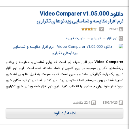
دانلود Video Comparer v1.05.000
نرم افزار مقایسه و شناسایی ویدئوهای تکراری
19,639
نرم افزار
← ‏
کاربردی
← ‏
مدیریت فایل ها
Video Comparer
نرم افزار حرفه ای است که برای شناسایی، مقایسه و یافتن
ویدئوهای تکراری موجود بر روی کامپیوتر شما، ساخته شده است. این نرم افزار
دارای یک رابط گرافیکی ساده و بصری است که به سرعت به فایل ها و پوشه های
ذخیره شده بر روی سیستم شما دسترسی پیدا می کند و شما می توانید مکان های
مورد نظر خود برای جستجو را انتخاب کنید. این نرم افزار همه ویدیو های تکراری
را حتی با دارا بودن نسبت های طول و عرض متفاوت، برش های مختلف و ...
پیدا کرده و به شما نمایش می دهد. همچنین این نرم افزار دارای قابلیت نمایش
1393/9/23
22.4 مگابایت
سکانس به سکانس و بخش بخش شده ویدئو است در نتیجه می توانید حتی
دقیقه به دقیقه ویدئوها را نیز بررسی کنید. این نرم افزار در پایان اسکن، فایل
ادامه / دانلود
های ویدئویی تکراری را تشخیص داده شده را به همراه اطلاعات اضافی درباره آن
ها، مانند نام فایل، مسیر، درصد شباهت، گروه، اندازه و توالی تصویر، برای شما
نمایش می دهد. این نرم افزار دارای سرعت بسیار بالایی در مقایسه است که می