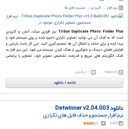
نرم افزار
← ‏
کاربردی
← ‏
مدیریت فایل ها
TriSun Duplicate Photo Finder Plus
نرم افزاری سبک، آسان و کاربردی
است که به کمک آن می توانید تصاویر تکراری ذخیره شده بر روی سیستم خود را
پیدا کرده و برای حذف یا انتقال آن ها تصمیم گیری کنید. این کار باعث بازیابی و
افزایش فضای دیسک و جلوگیری از هنگ کردن سیستم می شود. این نرم افزار به
کمک الگوریتم های سریع و قدرتمند تشخیص تصویر خود، تصاویر را براساس
محتوای آن ها جستجو می کند نه نام آن ها یا سایز و تاریخ آخرین ویرایش!
برای کار کردن با آن تنها کافی است منابع مورد نظر خود (درایو ها، فولدر ها، فایل
1400/2/5
1.1 مگابایت
ها) و نوع آن ها را انتخاب کرده و بر روی دکمه "Find now" کلیک کنید، پس از
اتمام عملیات جستجو، فورا لیستی از تصاویر تکراری را خواهید دید. Duplicate
ادامه / دانلود
Photo Finder Plus با قابلیت انتخاب هوشمندانه خود تصاویری را که نمی
خواهید به صورت خودکار انتخاب کرده و آن ها را براساس کاهش حجم مرتب می
کند. همچنین گروه های تصویری تکراری مجاور یکدیگر را با رنگ های مختلف
مشخص کرده و به شما اجازه می دهد تا به راحتی در مورد ذخیره، بارگذاری، حذف،
دانلود Detwinner v2.04.003
انتقال به سطل زباله، باز کردن عکس، باز کردن مکان فایل تصویری، نمایش
نرم افزار جستجو و حذف فایل های تکراری
جزئیات و ... تصاویر خود تصمیم گیری کنید.
6,609