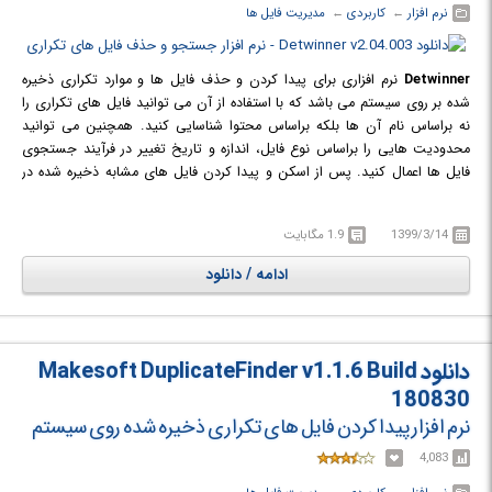
نرم افزار
← ‏
کاربردی
← ‏
مدیریت فایل ها
Detwinner
نرم افزاری برای پیدا کردن و حذف فایل ها و موارد تکراری ذخیره
شده بر روی سیستم می باشد که با استفاده از آن می توانید فایل های تکراری را
نه براساس نام آن ها بلکه براساس محتوا شناسایی کنید. همچنین می توانید
محدودیت هایی را براساس نوع فایل، اندازه و تاریخ تغییر در فرآیند جستجوی
فایل ها اعمال کنید. پس از اسکن و پیدا کردن فایل های مشابه ذخیره شده در
مسیر های مختلف سیستم، فهرستی از آن ها نمایش داده می شود و می توانید
مشخص کنید که موارد تکراری به صورت خودکار حذف شوند و یا اینکه آن ها
1399/3/14
1.9 مگابایت
خودتان تک تک و به صورت دستی حذف کنید. همچنین می توانید تعیین کنید
که فایل ها به طور کامل حذف شوند یا به سطل زباله منتقل شوند و یا به یک
ادامه / دانلود
پوشه بکاپ انتقال داده شوند. با حذف موارد تکراری ذخیره شده در پوشه های
مختلف سیستم، به آزادسازی فضای حافظه و به دنبال آن بهبود سرعت و عملکرد
سیستم خود نیز کمک خواهید کرد.
دانلود Makesoft DuplicateFinder v1.1.6 Build
180830
نرم افزار پیدا کردن فایل های تکراری ذخیره شده روی سیستم
4,083