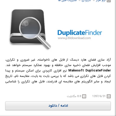
نرم افزار
← ‏
کاربردی
← ‏
مدیریت فایل ها
آزاد سازی فضای هارد دیسک از فایل های ناخواسته، غیر ضروری و تکراری،
موجب افزایش فضای ذخیره سازی حافظه و بهبود عملکرد سیستم خواهد شد.
Makesoft DuplicateFinder
نرم افزاری کاربردی برای اسکن سیستم و پیدا
کردن فایل های تکراری می باشد که با بررسی بایت به بایت، مقایسه نام، تاریخ
ایجاد و سایر الگوریتم های مقایسه ای قدرتمند، فایل های تکراری را شناسایی
کرده و حذف می کند. پس از شناسایی موارد تکراری فهرستی از آن ها به شما
نمایش داده می شود تا خودتان فایل اصلی را انتخاب کرده و فایل های کپی و
1397/6/31
8.8 مگابایت
تکراری را حذف کنید.
ادامه / دانلود