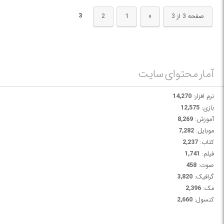
ویندوز استفاده کنید.
3
صفحه 3 از 3
«
1
2
آمار محتوای سایت
نرم افزار:
14,270
بازی:
12,575
آموزش:
8,269
موبایل:
7,282
کتاب:
2,237
فیلم:
1,741
صوت:
458
گرافیک:
3,820
مک:
2,396
کنسول:
2,660