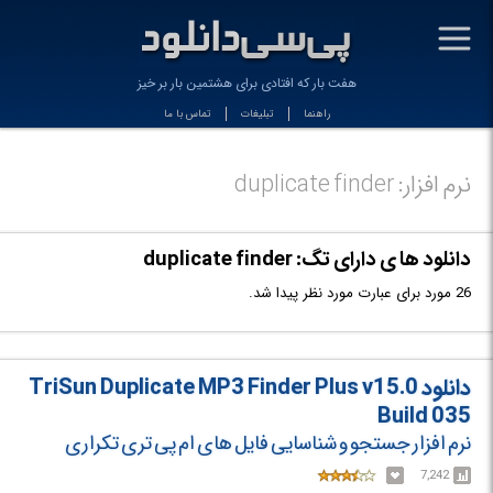
-
هفت بار كه افتادی برای هشتمین بار بر خیز
راهنما
تبلیغات
تماس با ما
نرم افزار: duplicate finder
دانلود ها ی دارای تگ: duplicate finder
26 مورد برای عبارت مورد نظر پیدا شد.
دانلود TriSun Duplicate MP3 Finder Plus v15.0
Build 035
نرم افزار جستجو و شناسایی فایل های ام پی تری تکراری
7,242